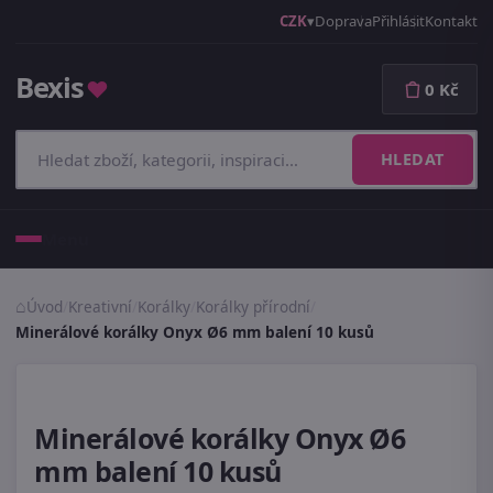
CZK
Doprava
Přihlásit
Kontakt
Bexis
♥
0 Kč
HLEDAT
Menu
Úvod
/
Kreativní
/
Korálky
/
Korálky přírodní
/
Minerálové korálky Onyx Ø6 mm balení 10 kusů
Minerálové korálky Onyx Ø6
mm balení 10 kusů