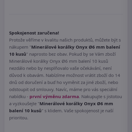
Spokojenost zaručena!
Protože věříme v kvalitu našich produktů, můžete být s
nákupem "
Minerálové korálky Onyx Ø6 mm balení
10 kusů
" naprosto bez obav. Pokud by se Vám zboží
Minerálové korálky Onyx Ø6 mm balení 10 kusů
nezdálo nebo by nesplňovalo vaše očekávání, není
důvod k obavám. Nabízíme možnost vrátit zboží do 14
dnů od doručení a buď ho vyměnit za jiné zboží, nebo
odstoupit od smlouvy. Navíc, máme pro vás speciální
nabídku -
první výměnu zdarma
. Nakupujte s jistotou
a vyzkoušejte "
Minerálové korálky Onyx Ø6 mm
balení 10 kusů
" s klidem. Vaše spokojenost je naší
prioritou.