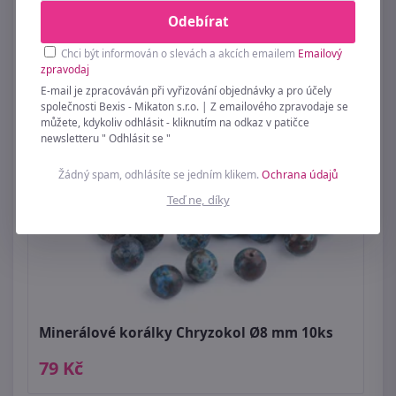
99 Kč
Odebírat
Chci být informován o slevách a akcích emailem
Emailový
zpravodaj
E-mail je zpracováván při vyřizování objednávky a pro účely
společnosti Bexis - Mikaton s.r.o. | Z emailového zpravodaje se
můžete, kdykoliv odhlásit - kliknutím na odkaz v patičce
newsletteru " Odhlásit se "
Žádný spam, odhlásíte se jedním klikem.
Ochrana údajů
Teď ne, díky
Minerálové korálky Chryzokol Ø8 mm 10ks
79 Kč