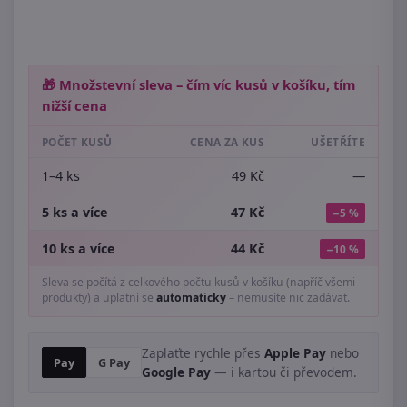
🎁 Množstevní sleva – čím víc kusů v košíku, tím
nižší cena
POČET KUSŮ
CENA ZA KUS
UŠETŘÍTE
1–4 ks
49 Kč
—
5 ks a více
47 Kč
−5 %
10 ks a více
44 Kč
−10 %
Sleva se počítá z celkového počtu kusů v košíku (napříč všemi
produkty) a uplatní se
automaticky
– nemusíte nic zadávat.
Zaplaťte rychle přes
Apple Pay
nebo
Pay
G Pay
Google Pay
— i kartou či převodem.