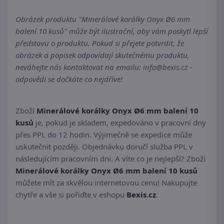
Obrázek produktu "Minerálové korálky Onyx Ø6 mm
balení 10 kusů" může být ilustrační, aby vám poskytl lepší
představu o produktu. Pokud si přejete potvrdit, že
obrázek a popisek odpovídají skutečnému produktu,
neváhejte nás kontaktovat na emailu: info@bexis.cz -
odpovědi se dočkáte co nejdříve!
Zboží
Minerálové korálky Onyx Ø6 mm balení 10
kusů
je, pokud je skladem, expedováno v pracovní dny
přes PPL do 12 hodin. Výjimečně se expedice může
uskutečnit později. Objednávku doručí služba PPL v
následujícím pracovním dni. A víte co je nejlepší? Zboží
Minerálové korálky Onyx Ø6 mm balení 10 kusů
můžete mít za skvělou internetovou cenu! Nakupujte
chytře a vše si pořiďte v eshopu
Bexis.cz
.