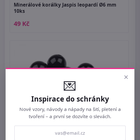
Minerálové korálky Jaspis leopardí Ø6 mm
10ks
49 Kč
×
💌
Inspirace do schránky
Nové vzory, návody a nápady na šití, pletení a
tvoření – a první se dozvíte o slevách.
Minerálové korálky Onyx Ø8 mm 10 ks