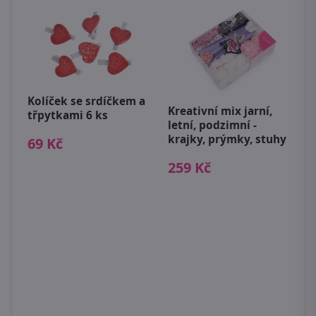
Kolíček se srdíčkem a
Kreativní mix jarní,
třpytkami 6 ks
letní, podzimní -
krajky, prýmky, stuhy
69 Kč
259 Kč
U
7