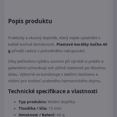
Popis produktu
Praktický a vkusný doplněk, který najde uplatnění v
každé tvořivé domácnosti.
Plastové korálky kočka 40
g
přináší radost z pohodlného nakupování.
Díky pečlivému výběru surovin při výrobě si prádlo a
galanterie uchovávají své užitné vlastnosti po dlouhou
dobu. Výborně se kombinuje s dalšími textiliemi a
nitěmi pro tvoření uceleného harmonického dojmu.
Technické specifikace a vlastnosti
Typ produktu:
Módní doplňky
Tloušťka / Síla:
15 mm
Hmotnost / Balení:
40 g