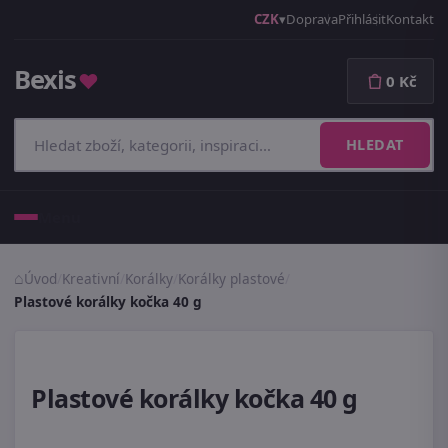
CZK
Doprava
Přihlásit
Kontakt
Bexis
♥
0 Kč
HLEDAT
Menu
Úvod
/
Kreativní
/
Korálky
/
Korálky plastové
/
Plastové korálky kočka 40 g
Plastové korálky kočka 40 g