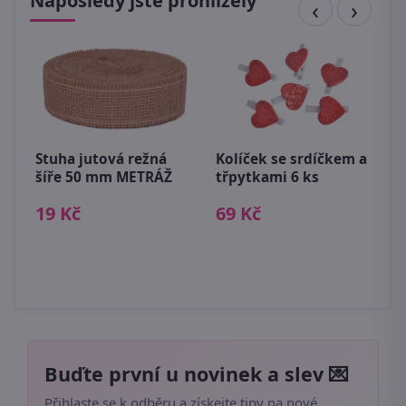
Naposledy jste prohlížely
Stuha jutová režná
Kolíček se srdíčkem a
B
šíře 50 mm METRÁŽ
třpytkami 6 ks
m
m
19 Kč
69 Kč
2
Buďte první u novinek a slev 💌
Přihlaste se k odběru a získejte tipy na nové