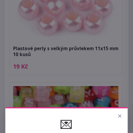
Plastové perly s velkým průvlekem 11x15 mm
10 kusů
19 Kč
×
💌