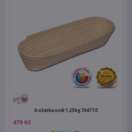
X-ošatka ovál 1,25kg 70477/I
479 Kč