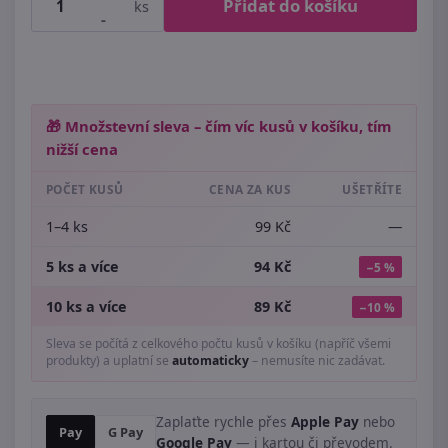
Přidat do košíku
ks
-
🎁 Množstevní sleva – čím víc kusů v košíku, tím
nižší cena
POČET KUSŮ
CENA ZA KUS
UŠETŘÍTE
1–4 ks
99 Kč
—
5 ks a více
94 Kč
−5 %
10 ks a více
89 Kč
−10 %
Sleva se počítá z celkového počtu kusů v košíku (napříč všemi
produkty) a uplatní se
automaticky
– nemusíte nic zadávat.
Zaplaťte rychle přes
Apple Pay
nebo
Pay
G Pay
Google Pay
— i kartou či převodem.