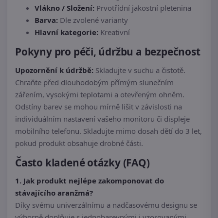
Vlákno / Složení:
Prvotřídní jakostní pletenina
Barva:
Dle zvolené varianty
Hlavní kategorie:
Kreativní
Pokyny pro péči, údržbu a bezpečnost
Upozornění k údržbě:
Skladujte v suchu a čistotě.
Chraňte před dlouhodobým přímým slunečním
zářením, vysokými teplotami a otevřeným ohněm.
Odstíny barev se mohou mírně lišit v závislosti na
individuálním nastavení vašeho monitoru či displeje
mobilního telefonu. Skladujte mimo dosah dětí do 3 let,
pokud produkt obsahuje drobné části.
Často kladené otázky (FAQ)
1. Jak produkt nejlépe zakomponovat do
stávajícího aranžmá?
Díky svému univerzálnímu a nadčasovému designu se
výborně doplňuje s jednobarevnými i vzorovanými