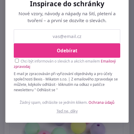
Inspirace do schránky
Nové vzory, návody a nápady na šití, pletení a
tvoření – a první se dozvíte o slevách.
Plastové korálky s písmeny a čísly kostka 6
mm
Odebírat
89 Kč
Chci být informován o slevách a akcích emailem
Emailový
zpravodaj
E-mail je zpracováván při vyřizování objednávky a pro účely
společnosti Bexis - Mikaton s.r.o. | Z emailového zpravodaje se
můžete, kdykoliv odhlásit - kliknutím na odkaz v patičce
newsletteru " Odhlásit se "
Žádný spam, odhlásíte se jedním klikem.
Ochrana údajů
Teď ne, díky