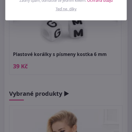
Žádný spam, odhlásíte se jedním klikem.
Ochrana údajů
Teď ne, díky
Plastové korálky s písmeny kostka 6 mm
39 Kč
Vybrané produkty ►