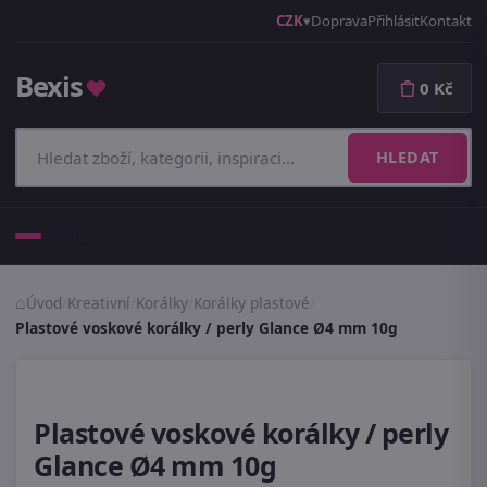
CZK
Doprava
Přihlásit
Kontakt
Bexis
♥
0 Kč
HLEDAT
Menu
Úvod
/
Kreativní
/
Korálky
/
Korálky plastové
/
Plastové voskové korálky / perly Glance Ø4 mm 10g
Plastové voskové korálky / perly
Glance Ø4 mm 10g