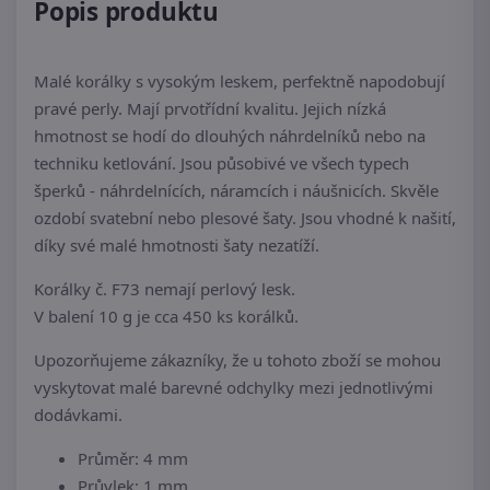
Popis produktu
Malé korálky s vysokým leskem, perfektně napodobují
pravé perly. Mají prvotřídní kvalitu. Jejich nízká
hmotnost se hodí do dlouhých náhrdelníků nebo na
techniku ketlování. Jsou působivé ve všech typech
šperků - náhrdelnících, náramcích i náušnicích. Skvěle
ozdobí svatební nebo plesové šaty. Jsou vhodné k našití,
díky své malé hmotnosti šaty nezatíží.
Korálky č. F73 nemají perlový lesk.
V balení 10 g je cca 450 ks korálků.
Upozorňujeme zákazníky, že u tohoto zboží se mohou
vyskytovat malé barevné odchylky mezi jednotlivými
dodávkami.
Průměr: 4 mm
Průvlek: 1 mm