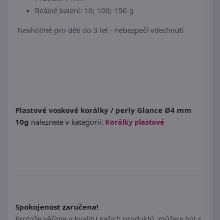
Reálné balení: 10; 100; 150 g
Nevhodné pro děti do 3 let - nebezpečí vdechnutí
Plastové voskové korálky / perly Glance Ø4 mm
10g
naleznete v kategorii:
Korálky plastové
Spokojenost zaručena!
Protože věříme v kvalitu našich produktů, můžete být s