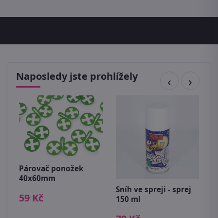
Naposledy jste prohlížely
Párovač ponožek
P
40x60mm
c
Sníh ve spreji - sprej
59 Kč
2
150 ml
m