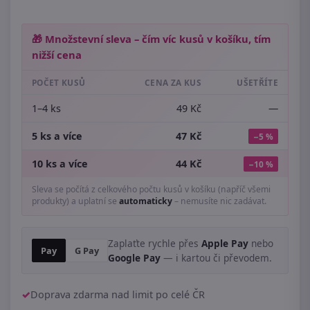
🎁 Množstevní sleva – čím víc kusů v košíku, tím
nižší cena
POČET KUSŮ
CENA ZA KUS
UŠETŘÍTE
1–4 ks
49 Kč
—
5 ks a více
47 Kč
−5 %
10 ks a více
44 Kč
−10 %
Sleva se počítá z celkového počtu kusů v košíku (napříč všemi
produkty) a uplatní se
automaticky
– nemusíte nic zadávat.
Zaplaťte rychle přes
Apple Pay
nebo
Pay
G Pay
Google Pay
— i kartou či převodem.
Doprava zdarma nad limit po celé ČR