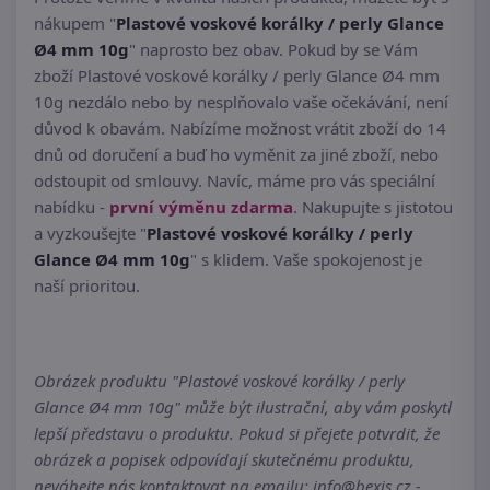
nákupem "
Plastové voskové korálky / perly Glance
Ø4 mm 10g
" naprosto bez obav. Pokud by se Vám
zboží Plastové voskové korálky / perly Glance Ø4 mm
10g nezdálo nebo by nesplňovalo vaše očekávání, není
důvod k obavám. Nabízíme možnost vrátit zboží do 14
dnů od doručení a buď ho vyměnit za jiné zboží, nebo
odstoupit od smlouvy. Navíc, máme pro vás speciální
nabídku -
první výměnu zdarma
. Nakupujte s jistotou
a vyzkoušejte "
Plastové voskové korálky / perly
Glance Ø4 mm 10g
" s klidem. Vaše spokojenost je
naší prioritou.
Obrázek produktu "Plastové voskové korálky / perly
Glance Ø4 mm 10g" může být ilustrační, aby vám poskytl
lepší představu o produktu. Pokud si přejete potvrdit, že
obrázek a popisek odpovídají skutečnému produktu,
neváhejte nás kontaktovat na emailu: info@bexis.cz -