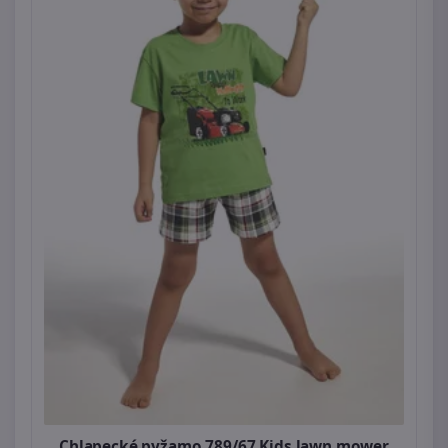
Chlapecké pyžamo 789/67 Kids lawn mower