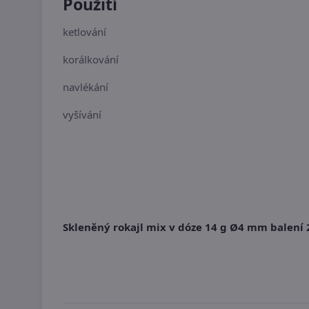
Použití
ketlování
korálkování
navlékání
vyšívání
Skleněný rokajl mix v dóze 14 g Ø4 mm balení 