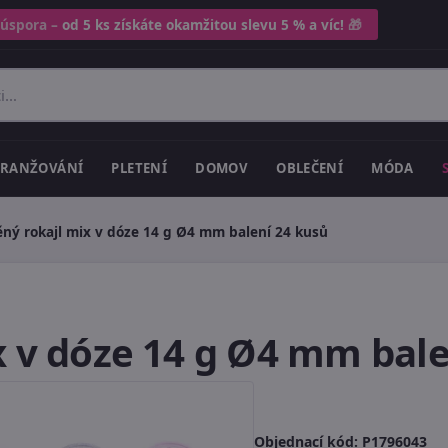
 úspora –
od 5 ks získáte okamžitou slevu 5 % a víc!
🎁
RANŽOVÁNÍ
PLETENÍ
DOMOV
OBLEČENÍ
MÓDA
ěný rokajl mix v dóze 14 g Ø4 mm balení 24 kusů
x v dóze 14 g Ø4 mm bale
Objednací kód:
P1796043