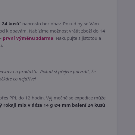
í 24 kusů
" naprosto bez obav. Pokud by se Vám
vod k obavám. Nabízíme možnost vrátit zboží do 14
 -
první výměnu zdarma
. Nakupujte s jistotou a
u.
stavu o produktu. Pokud si přejete potvrdit, že
čkáte co nejdříve!
přes PPL do 12 hodin. Výjimečně se expedice může
ý rokajl mix v dóze 14 g Ø4 mm balení 24 kusů