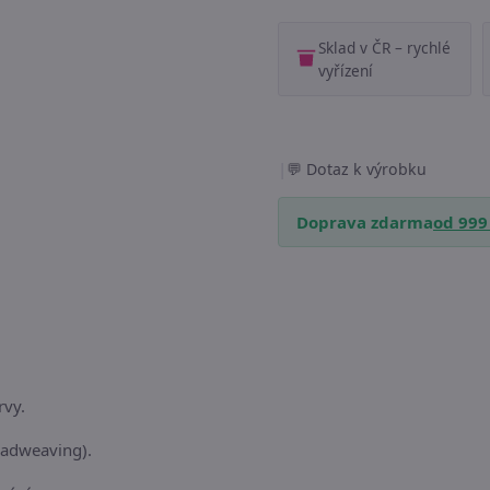
Sklad v ČR – rychlé
vyřízení
|
Dotaz k výrobku
Doprava zdarma
od 999
rvy.
(beadweaving).