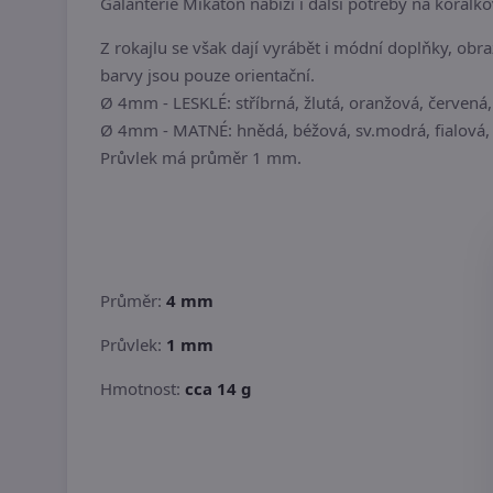
Galanterie Mikaton nabízí i další potřeby na korálko
Z rokajlu se však dají vyrábět i módní doplňky, obra
barvy jsou pouze orientační.
Ø 4mm - LESKLÉ: stříbrná, žlutá, oranžová, červená, 
Ø 4mm - MATNÉ: hnědá, béžová, sv.modrá, fialová, s
Průvlek má průměr 1 mm.
Průměr:
4 mm
Průvlek:
1 mm
Hmotnost:
cca 14 g