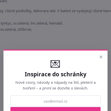
vání.
zy, různé podložky, dekorace atd. V balení se vyskytují různé bar
tyrkys, sv.zelená, tm.zelená, hematit.
v.zelená, stříbrná.
×
💌
Inspirace do schránky
Nové vzory, návody a nápady na šití, pletení a
tvoření – a první se dozvíte o slevách.