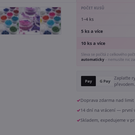
POČET KUSŮ
1–4 ks
5 ks a více
10 ks a více
Sleva se počítá z celkového poč
automaticky
– nemusíte nic za
Zaplaťte r
Pay
G Pay
převodem
Doprava zdarma nad limit 
14 dní na vrácení — prvn
Skladem, expedujeme v pr