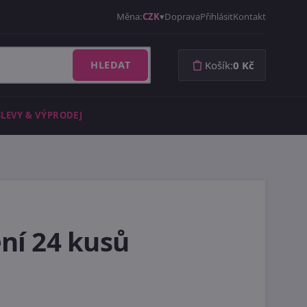
Měna:
CZK
Doprava
Přihlásit
Kontakt
HLEDAT
Košík:
0 Kč
SLEVY & VÝPRODEJ
ní 24 kusů