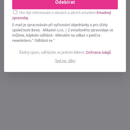
Odebírat
Chci být informován o slevách a akcích emailem
Emailový
zpravodaj
E-mail je zpracováván při vyřizování objednávky a pro účely
společnosti Bexis - Mikaton s.r.o. | Z emailového zpravodaje se
můžete, kdykoliv odhlásit - kliknutím na odkaz v patičce
newsletteru " Odhlásit se "
Žádný spam, odhlásíte se jedním klikem.
Ochrana údajů
Teď ne, díky