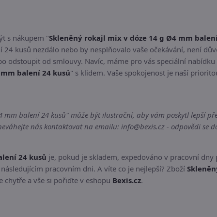
být s nákupem "
Skleněný rokajl mix v dóze 14 g Ø4 mm balen
í 24 kusů nezdálo nebo by nesplňovalo vaše očekávání, není dů
ebo odstoupit od smlouvy. Navíc, máme pro vás speciální nabídku
4 mm balení 24 kusů
" s klidem. Vaše spokojenost je naší priorito
 mm balení 24 kusů" může být ilustrační, aby vám poskytl lepší před
váhejte nás kontaktovat na emailu: info@bexis.cz - odpovědi se do
alení 24 kusů
je, pokud je skladem, expedováno v pracovní dny 
následujícím pracovním dni. A víte co je nejlepší? Zboží
Skleněn
 chytře a vše si pořiďte v eshopu
Bexis.cz
.