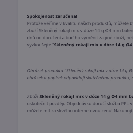
Spokojenost zaručena!
Protože věříme v kvalitu našich produktů, můžete 
zboží Skleněný rokajl mix v dóze 14 g Ø4 mm balen
dnů od doručení a buď ho vyměnit za jiné zboží, n
vyzkoušejte "
Skleněný rokajl mix v dóze 14 g Ø
Obrázek produktu "Skleněný rokajl mix v dóze 14 g Ø4
obrázek a popisek odpovídají skutečnému produktu, ne
Zboží
Skleněný rokajl mix v dóze 14 g Ø4 mm b
uskutečnit později. Objednávku doručí služba PPL v 
můžete mít za skvělou internetovou cenu! Nakupujte