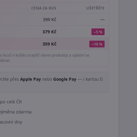
CENA ZA KUS
UŠETŘÍTE
399 Kč
—
379 Kč
−5 %
359 Kč
−10 %
tu kusů v košíku (napříč všemi produkty) a uplatní se
dávat.
ychle přes
Apple Pay
nebo
Google Pay
— i kartou či
.
po celé ČR
í výměna zdarma
acovní dny