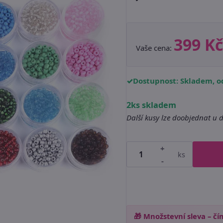
399 Kč
Vaše cena:
Dostupnost: Skladem, od
2ks skladem
Další kusy lze doobjednat u 
+
ks
-
🎁 Množstevní sleva – čím