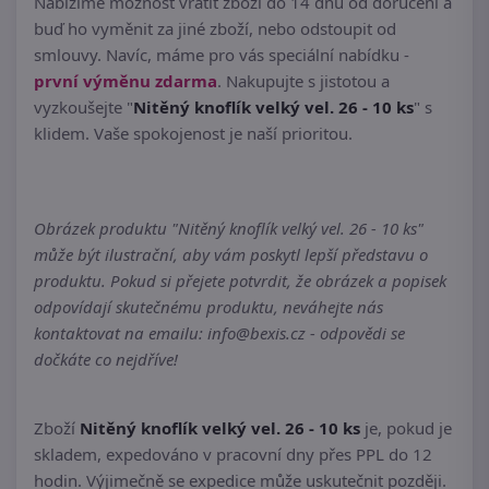
Nabízíme možnost vrátit zboží do 14 dnů od doručení a
buď ho vyměnit za jiné zboží, nebo odstoupit od
smlouvy. Navíc, máme pro vás speciální nabídku -
první výměnu zdarma
. Nakupujte s jistotou a
vyzkoušejte "
Nitěný knoflík velký vel. 26 - 10 ks
" s
klidem. Vaše spokojenost je naší prioritou.
Obrázek produktu "Nitěný knoflík velký vel. 26 - 10 ks"
může být ilustrační, aby vám poskytl lepší představu o
produktu. Pokud si přejete potvrdit, že obrázek a popisek
odpovídají skutečnému produktu, neváhejte nás
kontaktovat na emailu: info@bexis.cz - odpovědi se
dočkáte co nejdříve!
Zboží
Nitěný knoflík velký vel. 26 - 10 ks
je, pokud je
skladem, expedováno v pracovní dny přes PPL do 12
hodin. Výjimečně se expedice může uskutečnit později.