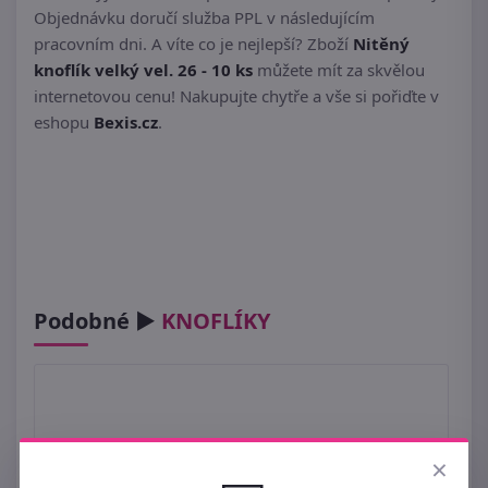
Objednávku doručí služba PPL v následujícím
pracovním dni. A víte co je nejlepší? Zboží
Nitěný
knoflík velký vel. 26 - 10 ks
můžete mít za skvělou
internetovou cenu! Nakupujte chytře a vše si pořiďte v
eshopu
Bexis.cz
.
Podobné ►
KNOFLÍKY
×