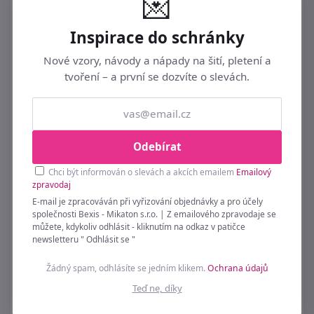
💌
Inspirace do schránky
Nové vzory, návody a nápady na šití, pletení a
tvoření – a první se dozvíte o slevách.
Odebírat
Knoflík - sada 3 ks Zlatá 365410 1,8x1,8 mm
Chci být informován o slevách a akcích emailem
Emailový
zpravodaj
89 Kč
E-mail je zpracováván při vyřizování objednávky a pro účely
společnosti Bexis - Mikaton s.r.o. | Z emailového zpravodaje se
můžete, kdykoliv odhlásit - kliknutím na odkaz v patičce
newsletteru " Odhlásit se "
Žádný spam, odhlásíte se jedním klikem.
Ochrana údajů
Teď ne, díky