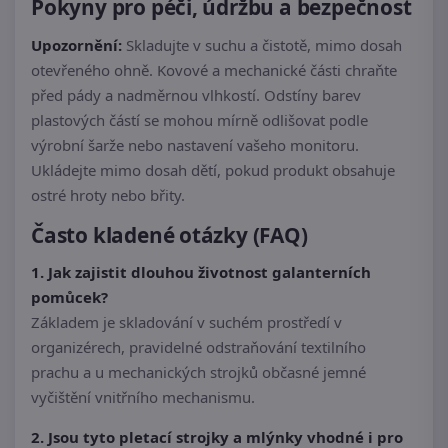
Pokyny pro péči, údržbu a bezpečnost
Upozornění:
Skladujte v suchu a čistotě, mimo dosah
otevřeného ohně. Kovové a mechanické části chraňte
před pády a nadměrnou vlhkostí. Odstíny barev
plastových částí se mohou mírně odlišovat podle
výrobní šarže nebo nastavení vašeho monitoru.
Ukládejte mimo dosah dětí, pokud produkt obsahuje
ostré hroty nebo břity.
Často kladené otázky (FAQ)
1. Jak zajistit dlouhou životnost galanterních
pomůcek?
Základem je skladování v suchém prostředí v
organizérech, pravidelné odstraňování textilního
prachu a u mechanických strojků občasné jemné
vyčištění vnitřního mechanismu.
2. Jsou tyto pletací strojky a mlýnky vhodné i pro