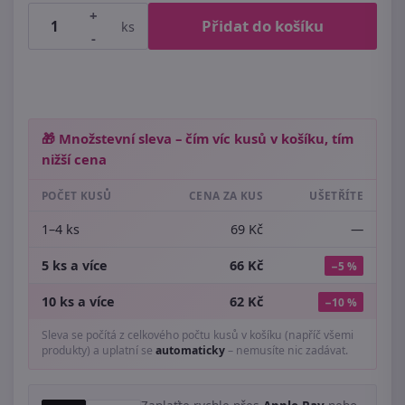
+
Přidat do košíku
ks
-
🎁 Množstevní sleva – čím víc kusů v košíku, tím
nižší cena
POČET KUSŮ
CENA ZA KUS
UŠETŘÍTE
1–4 ks
69 Kč
—
5 ks a více
66 Kč
−5 %
10 ks a více
62 Kč
−10 %
Sleva se počítá z celkového počtu kusů v košíku (napříč všemi
produkty) a uplatní se
automaticky
– nemusíte nic zadávat.