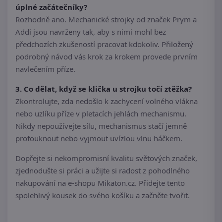
úplné začátečníky?
Rozhodně ano. Mechanické strojky od značek Prym a
Addi jsou navrženy tak, aby s nimi mohl bez
předchozích zkušeností pracovat kdokoliv. Přiložený
podrobný návod vás krok za krokem provede prvním
navlečením příze.
3. Co dělat, když se klička u strojku točí ztěžka?
Zkontrolujte, zda nedošlo k zachycení volného vlákna
nebo uzlíku příze v pletacích jehlách mechanismu.
Nikdy nepoužívejte sílu, mechanismus stačí jemně
profouknout nebo vyjmout uvízlou vlnu háčkem.
Dopřejte si nekompromisní kvalitu světových značek,
zjednodušte si práci a užijte si radost z pohodlného
nakupování na e-shopu Mikaton.cz. Přidejte tento
spolehlivý kousek do svého košíku a začněte tvořit.