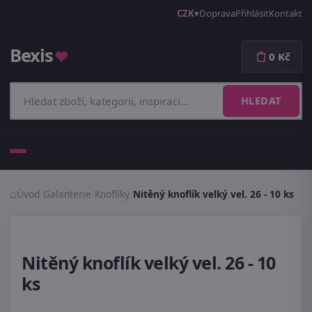
CZK
Doprava
Přihlásit
Kontakt
Bexis
♥
0 Kč
HLEDAT
Menu
Úvod
/
Galanterie
/
Knoflíky
/
Nitěný knoflík velký vel. 26 - 10 ks
Nitěný knoflík velký vel. 26 - 10
ks