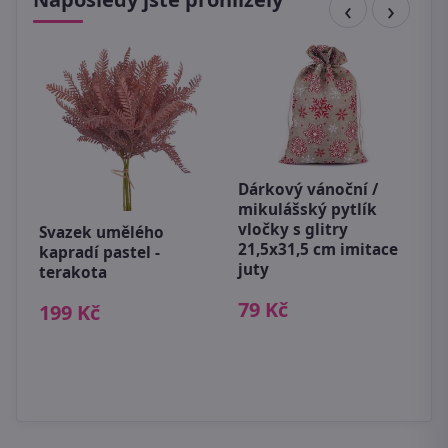
Dárkový vánoční /
D
mikulášský pytlík
p
vločky s glitry
1
Svazek umělého
21,5x31,5 cm imitace
kapradí pastel -
3
juty
terakota
79 Kč
199 Kč