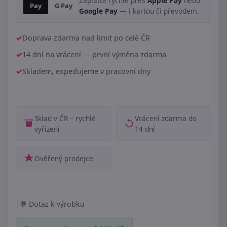
Zaplaťte rychle přes
Apple Pay
nebo
Pay
G Pay
Google Pay
— i kartou či převodem.
Doprava zdarma nad limit po celé ČR
14 dní na vrácení — první výměna zdarma
Skladem, expedujeme v pracovní dny
Sklad v ČR – rychlé
Vrácení zdarma do
vyřízení
14 dní
Ověřený prodejce
|
Dotaz k výrobku