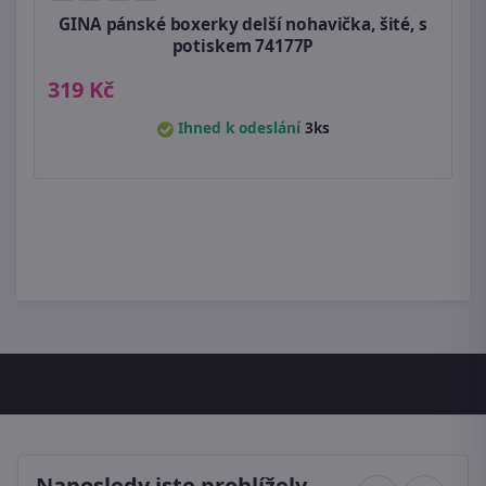
GINA pánské boxerky delší nohavička, šité, s
potiskem 74177P
319 Kč
Ihned k odeslání
3ks
Naposledy jste prohlížely