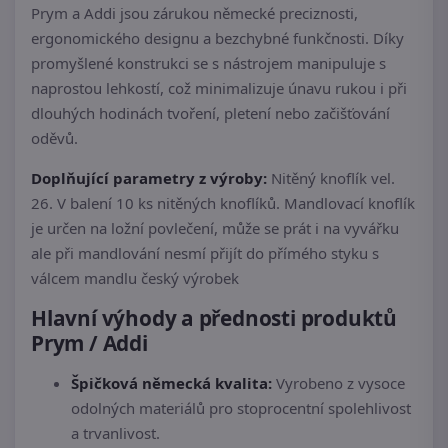
Prym a Addi jsou zárukou německé preciznosti,
ergonomického designu a bezchybné funkčnosti. Díky
promyšlené konstrukci se s nástrojem manipuluje s
naprostou lehkostí, což minimalizuje únavu rukou i při
dlouhých hodinách tvoření, pletení nebo začišťování
oděvů.
Doplňující parametry z výroby:
Nitěný knoflík vel.
26. V balení 10 ks nitěných knoflíků. Mandlovací knoflík
je určen na ložní povlečení, může se prát i na vyvářku
ale při mandlování nesmí přijít do přímého styku s
válcem mandlu český výrobek
Hlavní výhody a přednosti produktů
Prym / Addi
Špičková německá kvalita:
Vyrobeno z vysoce
odolných materiálů pro stoprocentní spolehlivost
a trvanlivost.