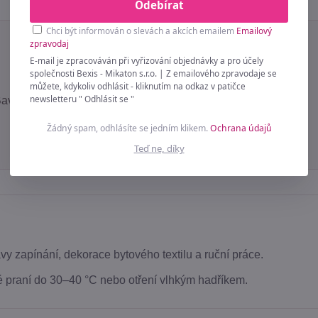
Odebírat
Chci být informován o slevách a akcích emailem
Emailový
zpravodaj
E-mail je zpracováván při vyřizování objednávky a pro účely
společnosti Bexis - Mikaton s.r.o. | Z emailového zpravodaje se
můžete, kdykoliv odhlásit - kliknutím na odkaz v patičce
newsletteru " Odhlásit se "
vlna / Plast / Kov
Žádný spam, odhlásíte se jedním klikem.
Ochrana údajů
Teď ne, díky
vy zapínání, dekorace bytového textilu a ruční práce.
 praní do 30–40 °C nebo otření vlhkým hadříkem.