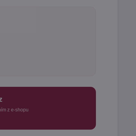
z
ním z e-shopu