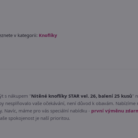
znete v kategorii:
Knoflíky
být s nákupem "
Nitěné knoflíky STAR vel. 26, balení 25 kusů
" 
o by nesplňovalo vaše očekávání, není důvod k obavám. Nabízíme 
y. Navíc, máme pro vás speciální nabídku -
první výměnu zdar
Vaše spokojenost je naší prioritou.