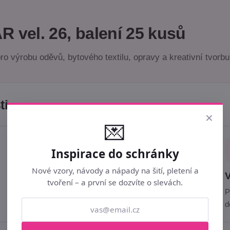
R vel. 26, balení 25 kusů
ro výrobu oděvů, bytového textilu, opravy a kreativní tvorbu
ti
×
💌
✂️
Inspirace do schránky
Nové vzory, návody a nápady na šití, pletení a
Snadná aplikace
V
tvoření – a první se dozvíte o slevách.
Vhodné pro našívání, všívání i ruční
P
připevnění.
d