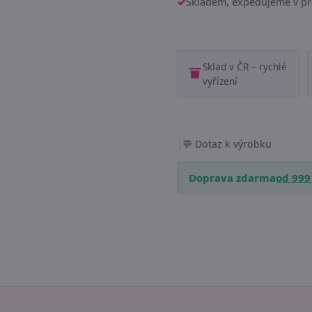
Skladem, expedujeme v pr
Sklad v ČR – rychlé
vyřízení
|
Dotaz k výrobku
Doprava zdarma
od 999