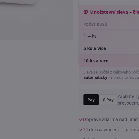
🎁 Množstevní sleva – čím
POČET KUSŮ
1–4 ks
5 ks a více
10 ks a více
Sleva se počítá z celkového poč
automaticky
– nemusíte nic za
Zaplaťte r
Pay
G Pay
převodem
Doprava zdarma nad limit 
14 dní na vrácení — prvn