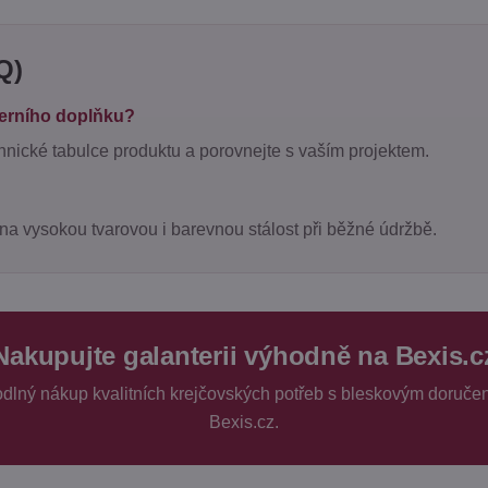
Q)
terního doplňku?
chnické tabulce produktu a porovnejte s vaším projektem.
na vysokou tvarovou i barevnou stálost při běžné údržbě.
Nakupujte galanterii výhodně na Bexis.c
hodlný nákup kvalitních krejčovských potřeb s bleskovým doruče
Bexis.cz.