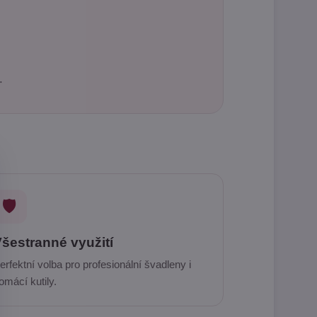
.
🛡️
šestranné využití
erfektní volba pro profesionální švadleny i
omácí kutily.