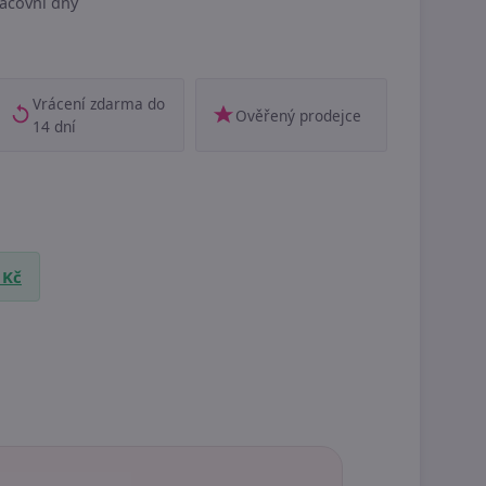
acovní dny
Vrácení zdarma do
Ověřený prodejce
14 dní
 Kč