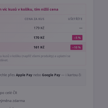
 víc kusů v košíku, tím nižší cena
CENA ZA KUS
UŠETŘÍTE
179 Kč
—
170 Kč
−5 %
161 Kč
−10 %
tu kusů v košíku (napříč všemi produkty) a uplatní se
dávat.
ychle přes
Apple Pay
nebo
Google Pay
— i kartou či
.
po celé ČR
í výměna zdarma