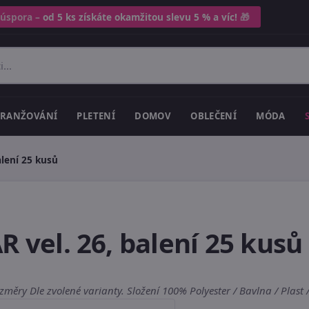
 úspora –
od 5 ks získáte okamžitou slevu 5 % a víc!
🎁
RANŽOVÁNÍ
PLETENÍ
DOMOV
OBLEČENÍ
MÓDA
alení 25 kusů
R vel. 26, balení 25 kusů
Rozměry Dle zvolené varianty. Složení 100% Polyester / Bavlna / Plast