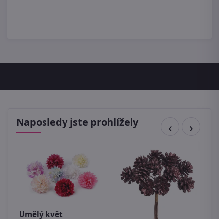
Naposledy jste prohlížely
Umělý květ
K