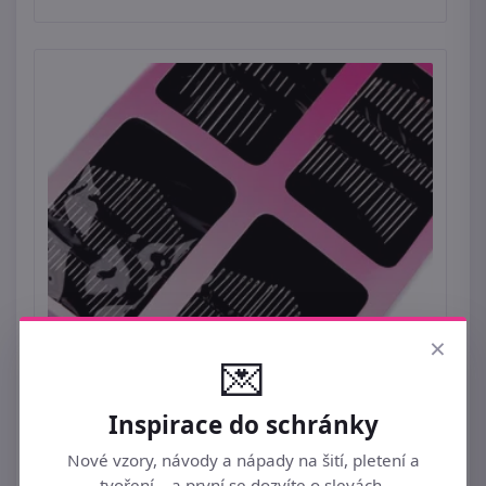
×
💌
Sada ručních jehel
59 Kč
Inspirace do schránky
Nové vzory, návody a nápady na šití, pletení a
tvoření – a první se dozvíte o slevách.