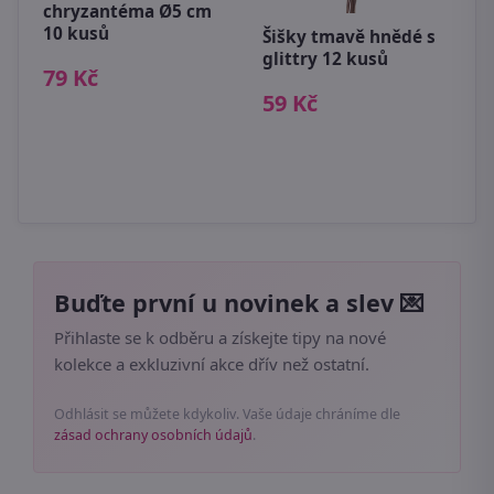
chryzantéma Ø5 cm
k
10 kusů
09
Šišky tmavě hnědé s
glittry 12 kusů
2
79 Kč
59 Kč
Buďte první u novinek a slev 💌
Přihlaste se k odběru a získejte tipy na nové
kolekce a exkluzivní akce dřív než ostatní.
Odhlásit se můžete kdykoliv. Vaše údaje chráníme dle
zásad ochrany osobních údajů
.