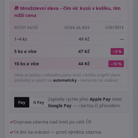
🎁 Množstevní sleva – čím víc kusů v košíku, tím
nižší cena
POČET KUSŮ
CENA ZA KUS
UŠETŘÍTE
1–4 ks
49 Kč
—
5 ks a více
47 Kč
−5 %
10 ks a více
44 Kč
−10 %
Sleva se počítá z celkového počtu kusů v košíku (napříč všemi
produkty) a uplatní se
automaticky
– nemusíte nic zadávat.
Zaplaťte rychle přes
Apple Pay
nebo
Pay
G Pay
Google Pay
— i kartou či převodem.
Doprava zdarma nad limit po celé ČR
14 dní na vrácení — první výměna zdarma