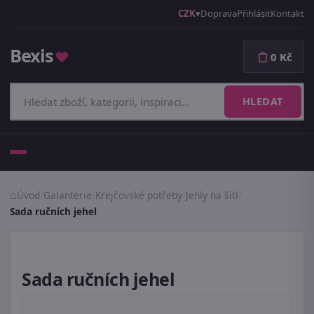
CZK
Doprava
Přihlásit
Kontakt
Bexis
♥
0 Kč
HLEDAT
Menu
Úvod
/
Galanterie
/
Krejčovské potřeby
/
Jehly na šití
/
Sada ručních jehel
Sada ručních jehel