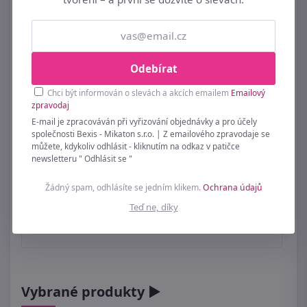
Odebírat
Chci být informován o slevách a akcích emailem
Emailový
zpravodaj
E-mail je zpracováván při vyřizování objednávky a pro účely
společnosti Bexis - Mikaton s.r.o. | Z emailového zpravodaje se
můžete, kdykoliv odhlásit - kliknutím na odkaz v patičce
newsletteru " Odhlásit se "
Žádný spam, odhlásíte se jedním klikem.
Ochrana údajů
Sada šicích jehel v plastové tubě
Teď ne, díky
19 Kč
Vybrané produkty ►