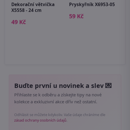
Dekorační větvička
Pryskyřník X6953-05
R
X5558 - 24 cm
ž
59 Kč
49 Kč
2
Buďte první u novinek a slev 💌
Přihlaste se k odběru a získejte tipy na nové
kolekce a exkluzivní akce dřív než ostatní.
Odhlásit se můžete kdykoliv. Vaše údaje chráníme dle
zásad ochrany osobních údajů
.