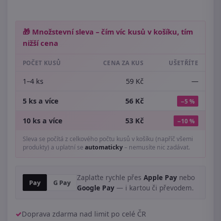
🎁 Množstevní sleva – čím víc kusů v košíku, tím
nižší cena
POČET KUSŮ
CENA ZA KUS
UŠETŘÍTE
1–4 ks
59 Kč
—
5 ks a více
56 Kč
−5 %
10 ks a více
53 Kč
−10 %
Sleva se počítá z celkového počtu kusů v košíku (napříč všemi
produkty) a uplatní se
automaticky
– nemusíte nic zadávat.
Zaplaťte rychle přes
Apple Pay
nebo
Pay
G Pay
Google Pay
— i kartou či převodem.
Doprava zdarma nad limit po celé ČR