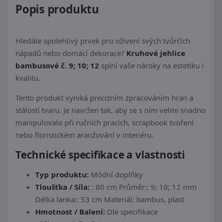
Popis produktu
Hledáte spolehlivý prvek pro oživení svých tvůrčích
nápadů nebo domácí dekorace?
Kruhové jehlice
bambusové č. 9; 10; 12
splní vaše nároky na estetiku i
kvalitu.
Tento produkt vyniká precizním zpracováním hran a
stálostí tvaru. Je navržen tak, aby se s ním velmi snadno
manipulovalo při ručních pracích, scrapbook tvoření
nebo floristickém aranžování v interiéru.
Technické specifikace a vlastnosti
Typ produktu:
Módní doplňky
Tloušťka / Síla:
: 80 cm Průměr:: 9; 10; 12 mm
Délka lanka:: 53 cm Materiál: bambus, plast
Hmotnost / Balení:
Dle specifikace