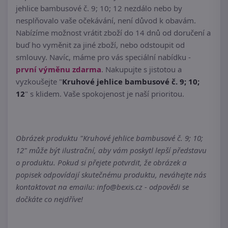
jehlice bambusové č. 9; 10; 12 nezdálo nebo by
nesplňovalo vaše očekávání, není důvod k obavám.
Nabízíme možnost vrátit zboží do 14 dnů od doručení a
buď ho vyměnit za jiné zboží, nebo odstoupit od
smlouvy. Navíc, máme pro vás speciální nabídku -
první výměnu zdarma
. Nakupujte s jistotou a
vyzkoušejte "
Kruhové jehlice bambusové č. 9; 10;
12
" s klidem. Vaše spokojenost je naší prioritou.
Obrázek produktu "Kruhové jehlice bambusové č. 9; 10;
12" může být ilustrační, aby vám poskytl lepší představu
o produktu. Pokud si přejete potvrdit, že obrázek a
popisek odpovídají skutečnému produktu, neváhejte nás
kontaktovat na emailu: info@bexis.cz - odpovědi se
dočkáte co nejdříve!