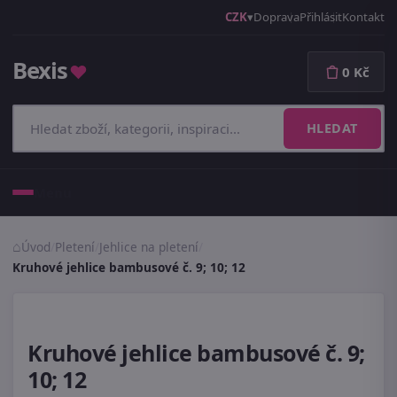
CZK
Doprava
Přihlásit
Kontakt
Bexis
♥
0 Kč
HLEDAT
Menu
Úvod
/
Pletení
/
Jehlice na pletení
/
Kruhové jehlice bambusové č. 9; 10; 12
Kruhové jehlice bambusové č. 9;
10; 12