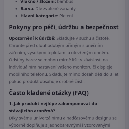
Vlákno / Složení:
bambus
Barva:
Dle zvolené varianty
Hlavní kategorie:
Pletení
Pokyny pro péči, údržbu a bezpečnost
Upozornění k údržbě:
Skladujte v suchu a čistotě.
Chraňte před dlouhodobým přímým slunečním
zářením, vysokými teplotami a otevřeným ohněm.
Odstíny barev se mohou mírně lišit v závislosti na
individuálním nastavení vašeho monitoru či displeje
mobilního telefonu. Skladujte mimo dosah dětí do 3 let,
pokud produkt obsahuje drobné části.
Často kladené otázky (FAQ)
1. Jak produkt nejlépe zakomponovat do
stávajícího aranžmá?
Díky svému univerzálnímu a nadčasovému designu se
výborně doplňuje s jednobarevnými i vzorovanými