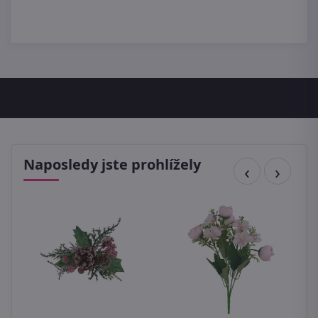
Naposledy jste prohlížely
e