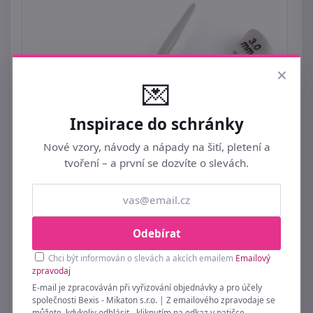
×
💌
Inspirace do schránky
Nové vzory, návody a nápady na šití, pletení a
tvoření – a první se dozvíte o slevách.
Rovné jehlice č. 2; 2,5; 3
29 Kč
Odebírat
Chci být informován o slevách a akcích emailem
Emailový
zpravodaj
E-mail je zpracováván při vyřizování objednávky a pro účely
společnosti Bexis - Mikaton s.r.o. | Z emailového zpravodaje se
můžete, kdykoliv odhlásit - kliknutím na odkaz v patičce