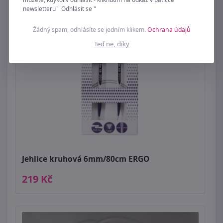
newsletteru " Odhlásit se "
Žádný spam, odhlásíte se jedním klikem.
Ochrana údajů
Teď ne, díky
Jehlice kruhová 6mm/80cm ERGO
219 Kč