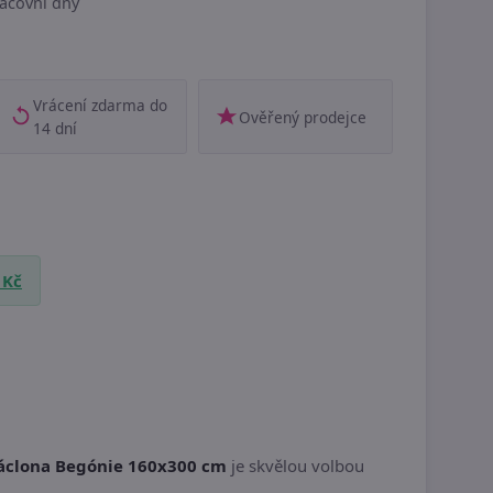
acovní dny
Vrácení zdarma do
Ověřený prodejce
14 dní
 Kč
áclona Begónie 160x300 cm
je skvělou volbou