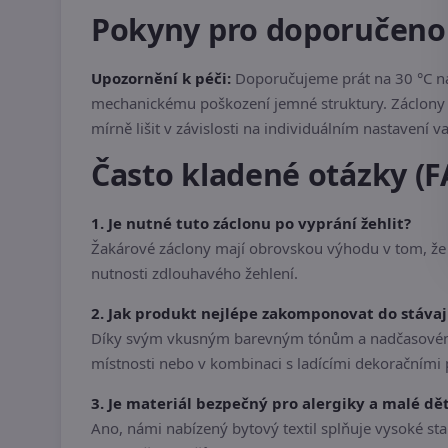
Pokyny pro doporučeno
Upozornění k péči:
Doporučujeme prát na 30 °C na 
mechanickému poškození jemné struktury. Záclony v
mírně lišit v závislosti na individuálním nastaven
Často kladené otázky (F
1. Je nutné tuto záclonu po vyprání žehlit?
Žakárové záclony mají obrovskou výhodu v tom, že j
nutnosti zdlouhavého žehlení.
2. Jak produkt nejlépe zakomponovat do stávají
Díky svým vkusným barevným tónům a nadčasovému 
místnosti nebo v kombinaci s ladícími dekoračními p
3. Je materiál bezpečný pro alergiky a malé dět
Ano, námi nabízený bytový textil splňuje vysoké st