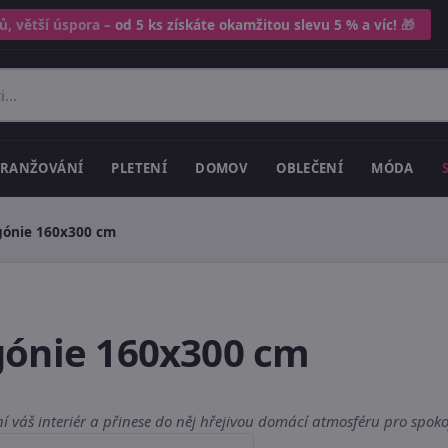
ů, větší úspora –
od 5 ks získáte okamžitou slevu 5 % a víc!
🎁
RANŽOVÁNÍ
PLETENÍ
DOMOV
OBLEČENÍ
MÓDA
gónie 160x300 cm
gónie 160x300 cm
 váš interiér a přinese do něj hřejivou domácí atmosféru pro spokoj