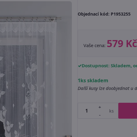
Objednací kód:
P1953255
579 Kč
Vaše cena:
Dostupnost: Skladem, od
1ks skladem
Další kusy lze doobjednat u 
+
ks
-