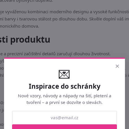
pracování bytových doplňků.
uje vyváženou kombinaci moderního designu a vysoké funkčnosti.
í barvy i tvarovou stálost po dlouhou dobu. Skvěle doplní váš int
rmonického domova.
sti produktu
 a precizní začištění detailů zaručují dlouhou životnost.
yšné, šetrné k citlivé pokožce a velmi příjemné na omak.
×
potisku či tkaní brání předčasnému vyblednutí barev při údržbě.
💌
ed, který se snadno kombinuje a zútulní obývací pokoj, ložnici i
Inspirace do schránky
Nové vzory, návody a nápady na šití, pletení a
tvoření – a první se dozvíte o slevách.
60x300 cm
jakostní žakár nebo voálová tkanina)
ost, dlouhá životnost