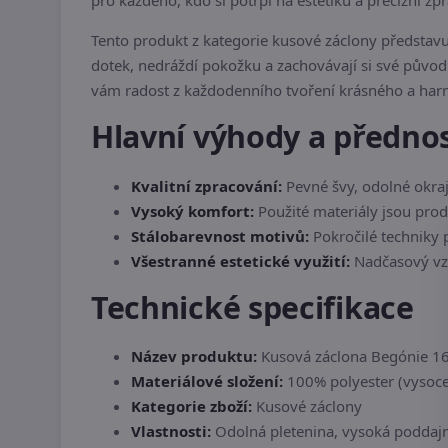
pro každého, kdo si potrpí na estetiku a precizní z
Tento produkt z kategorie kusové záclony představ
dotek, nedráždí pokožku a zachovávají si své původn
vám radost z každodenního tvoření krásného a ha
Hlavní výhody a předno
Kvalitní zpracování:
Pevné švy, odolné okraje
Vysoký komfort:
Použité materiály jsou prod
Stálobarevnost motivů:
Pokročilé techniky 
Všestranné estetické využití:
Nadčasový vzhl
Technické specifikace
Název produktu:
Kusová záclona Begónie 1
Materiálové složení:
100% polyester (vysoce 
Kategorie zboží:
Kusové záclony
Vlastnosti:
Odolná pletenina, vysoká poddajn