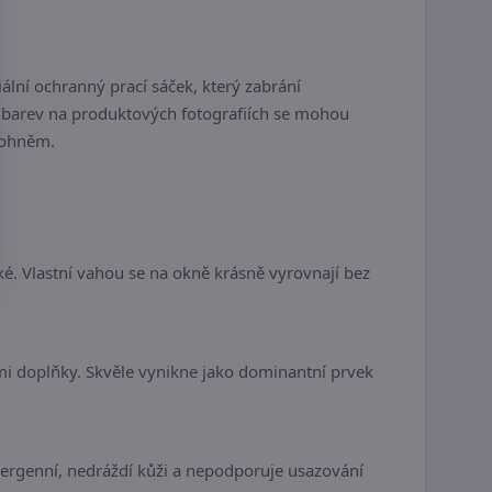
ální ochranný prací sáček, který zabrání
y barev na produktových fotografiích se mohou
m ohněm.
ké. Vlastní vahou se na okně krásně vyrovnají bez
doplňky. Skvěle vynikne jako dominantní prvek
alergenní, nedráždí kůži a nepodporuje usazování