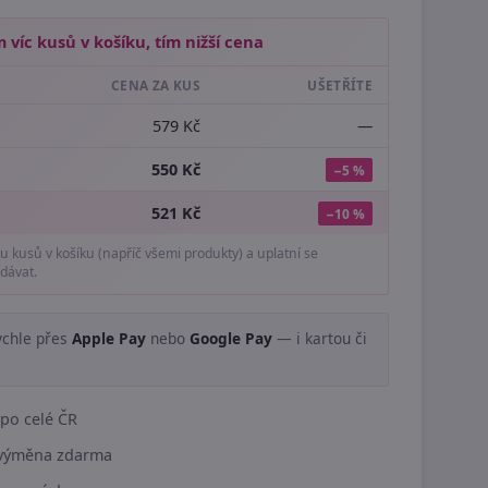
 víc kusů v košíku, tím nižší cena
CENA ZA KUS
UŠETŘÍTE
579 Kč
—
550 Kč
−5 %
521 Kč
−10 %
tu kusů v košíku (napříč všemi produkty) a uplatní se
dávat.
ychle přes
Apple Pay
nebo
Google Pay
— i kartou či
.
po celé ČR
í výměna zdarma