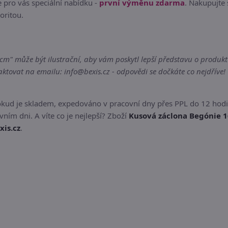
 pro vás speciální nabídku -
první výměnu zdarma
. Nakupujte 
oritou.
 může být ilustrační, aby vám poskytl lepší představu o produktu.
tovat na emailu: info@bexis.cz - odpovědi se dočkáte co nejdříve!
okud je skladem, expedováno v pracovní dny přes PPL do 12 hodi
ním dni. A víte co je nejlepší? Zboží
Kusová záclona Begónie 
xis.cz
.