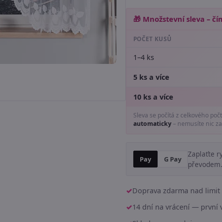
🎁 Množstevní sleva – čím
POČET KUSŮ
1–4 ks
5 ks a více
10 ks a více
Sleva se počítá z celkového poč
automaticky
– nemusíte nic za
Zaplaťte r
Pay
G Pay
převodem
Doprava zdarma nad limit 
14 dní na vrácení — prvn