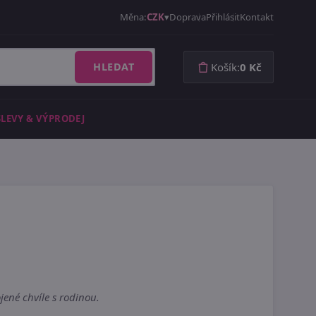
Měna:
CZK
Doprava
Přihlásit
Kontakt
HLEDAT
Košík:
0 Kč
SLEVY & VÝPRODEJ
ené chvíle s rodinou.