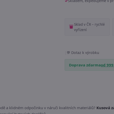
Skladem, expedujeme v pr
Sklad v ČR – rychlé
vyřízení
|
Dotaz k výrobku
Doprava zdarma
od 999
dě a klidném odpočinku v náruči kvalitních materiálů?
Kusová z