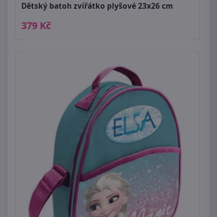
Dětský batoh zvířátko plyšové 23x26 cm
379 Kč