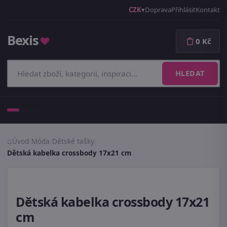
CZK
Doprava
Přihlásit
Kontakt
Bexis
♥
0 Kč
HLEDAT
Menu
Úvod
/
Móda
/
Dětské tašky
/
Dětská kabelka crossbody 17x21 cm
Dětská kabelka crossbody 17x21
cm