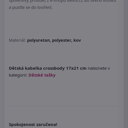
spolehlivý produkt z e-shopu Bexis.cz do svého košíku
a pusťte se do tvoření.
Materiál:
polyuretan, polyester, kov
Dětská kabelka crossbody 17x21 cm
naleznete v
kategorii:
Dětské tašky
Spokojenost zaručena!