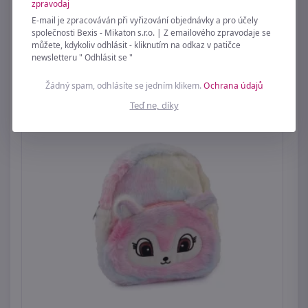
zpravodaj
E-mail je zpracováván při vyřizování objednávky a pro účely
společnosti Bexis - Mikaton s.r.o. | Z emailového zpravodaje se
Dětská kabelka crossbody 17x21 cm
můžete, kdykoliv odhlásit - kliknutím na odkaz v patičce
newsletteru " Odhlásit se "
199 Kč
Žádný spam, odhlásíte se jedním klikem.
Ochrana údajů
Teď ne, díky