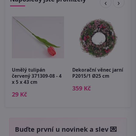
m
K
Umělý tulipán
Dekorační věnec jarní
-
červený 371309-08 - 4
P2015/1 Ø25 cm
x 5 x 43 cm
1
359 Kč
29 Kč
Buďte první u novinek a slev 💌