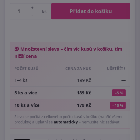
+
Přidat do košíku
ks
-
🎁 Množstevní sleva – čím víc kusů v košíku, tím
nižší cena
POČET KUSŮ
CENA ZA KUS
UŠETŘÍTE
1–4 ks
199 Kč
—
5 ks a více
189 Kč
−5 %
10 ks a více
179 Kč
−10 %
Sleva se počítá z celkového počtu kusů v košíku (napříč všemi
produkty) a uplatní se
automaticky
– nemusíte nic zadávat.