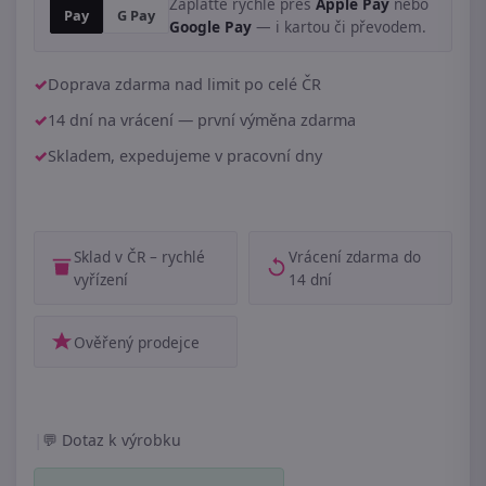
Zaplaťte rychle přes
Apple Pay
nebo
Pay
G Pay
Google Pay
— i kartou či převodem.
Doprava zdarma nad limit po celé ČR
14 dní na vrácení — první výměna zdarma
Skladem, expedujeme v pracovní dny
Sklad v ČR – rychlé
Vrácení zdarma do
vyřízení
14 dní
Ověřený prodejce
|
Dotaz k výrobku