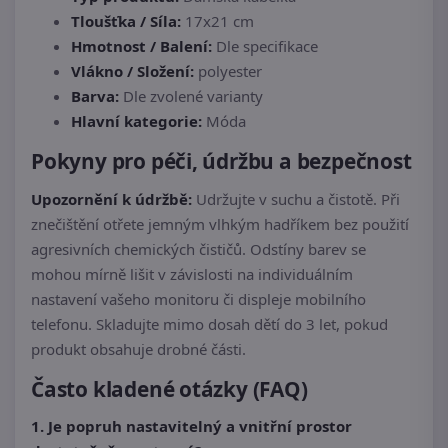
Tloušťka / Síla:
17x21 cm
Hmotnost / Balení:
Dle specifikace
Vlákno / Složení:
polyester
Barva:
Dle zvolené varianty
Hlavní kategorie:
Móda
Pokyny pro péči, údržbu a bezpečnost
Upozornění k údržbě:
Udržujte v suchu a čistotě. Při
znečištění otřete jemným vlhkým hadříkem bez použití
agresivních chemických čističů. Odstíny barev se
mohou mírně lišit v závislosti na individuálním
nastavení vašeho monitoru či displeje mobilního
telefonu. Skladujte mimo dosah dětí do 3 let, pokud
produkt obsahuje drobné části.
Často kladené otázky (FAQ)
1. Je popruh nastavitelný a vnitřní prostor