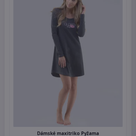
Dámské maxitriko Pyžama