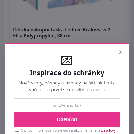
Dětská nákupní taška Ledové Království 2
Elsa Polypropylen, 38 cm
109 Kč
×
💌
Inspirace do schránky
Nové vzory, návody a nápady na šití, pletení a
tvoření – a první se dozvíte o slevách.
Odebírat
Chci být informován o slevách a akcích emailem
Emailový