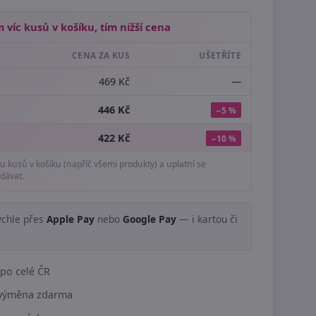
 víc kusů v košíku, tím nižší cena
CENA ZA KUS
UŠETŘÍTE
469 Kč
—
446 Kč
−5 %
422 Kč
−10 %
tu kusů v košíku (napříč všemi produkty) a uplatní se
dávat.
ychle přes
Apple Pay
nebo
Google Pay
— i kartou či
.
po celé ČR
í výměna zdarma