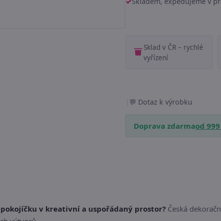
Skladem, expedujeme v pr
Sklad v ČR – rychlé
vyřízení
|
Dotaz k výrobku
Doprava zdarma
od 999
pokojíčku v kreativní a uspořádaný prostor?
Česká dekorační