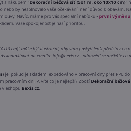
být s nákupem "
Dekorační béžová síť (5x1 m, oko 10x10 cm)
" 
lo nebo by nesplňovalo vaše očekávání, není důvod k obavám. Na
smlouvy. Navíc, máme pro vás speciální nabídku -
první výměnu
 klidem. Vaše spokojenost je naší prioritou.
x10 cm)" může být ilustrační, aby vám poskytl lepší představu o pr
s kontaktovat na emailu: info@bexis.cz - odpovědi se dočkáte co n
m)
je, pokud je skladem, expedováno v pracovní dny přes PPL do
m pracovním dni. A víte co je nejlepší? Zboží
Dekorační béžová 
te v eshopu
Bexis.cz
.