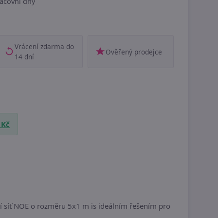
acovní dny
Vrácení zdarma do
Ověřený prodejce
14 dní
 Kč
 síť NOE o rozměru 5x1 m is ideálním řešením pro