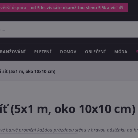
 větší úspora –
od 5 ks získáte okamžitou slevu 5 % a víc!
🎁
RANŽOVÁNÍ
PLETENÍ
DOMOV
OBLEČENÍ
MÓDA
 síť (5x1 m, oko 10x10 cm)
íť (5x1 m, oko 10x10 cm)
ové barvě promění každou prázdnou stěnu v hravou nástěnku na hra