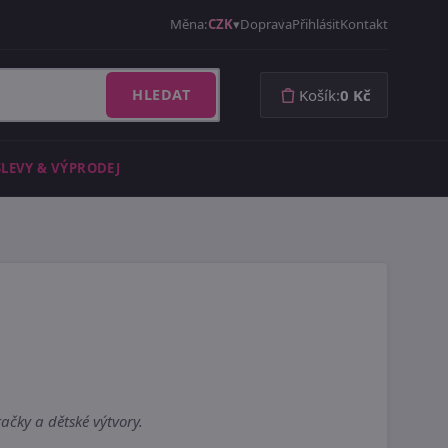
Měna:
CZK
Doprava
Přihlásit
Kontakt
HLEDAT
Košík:
0 Kč
SLEVY & VÝPRODEJ
čky a dětské výtvory.