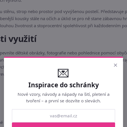
ch výtvorů.
ou stěnu, strop nebo prostor pod vyvýšenou postelí. Představuje
íbenější kousky stále na očích a úklid se pro ně stane zábavnou h
dlouhou životnost a stoprocentní spolehlivost při každodenním po
i využití
evníte dětské obrázky, fotografie nebo pohlednice pomocí obyče
nese lehké plyšáky, maňásky a další drobnosti, které jinak zabíra
×
ých pokojů, mateřských školek, školních družin nebo kluboven.
💌
evně stálý a netřepí se.
Inspirace do schránky
Nové vzory, návody a nápady na šití, pletení a
tvoření – a první se dozvíte o slevách.
é vlákno)