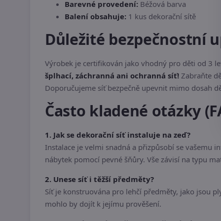
Barevné provedení:
Béžová barva
Balení obsahuje:
1 kus dekorační sítě
Důležité bezpečnostní 
Výrobek je certifikován jako vhodný pro děti od 3 le
šplhací, záchranná ani ochranná síť!
Zabraňte dět
Doporučujeme síť bezpečně upevnit mimo dosah dětí
Často kladené otázky (F
1. Jak se dekorační síť instaluje na zeď?
Instalace je velmi snadná a přizpůsobí se vašemu i
nábytek pomocí pevné šňůry. Vše závisí na typu mate
2. Unese síť i těžší předměty?
Síť je konstruována pro lehčí předměty, jako jsou pl
mohlo by dojít k jejímu prověšení.