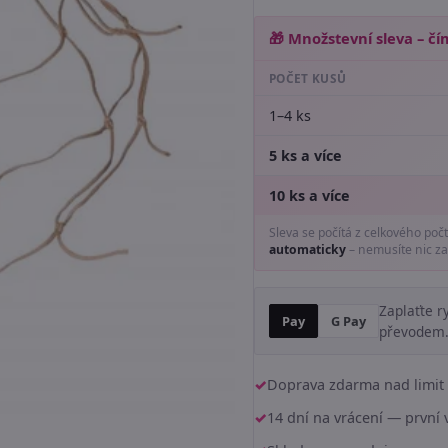
🎁 Množstevní sleva – čím
POČET KUSŮ
1–4 ks
5 ks a více
10 ks a více
Sleva se počítá z celkového poč
automaticky
– nemusíte nic za
Zaplaťte r
Pay
G Pay
převodem
Doprava zdarma nad limit 
14 dní na vrácení — prvn