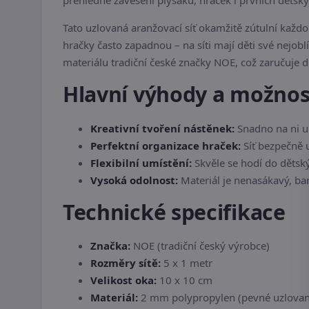
přehledné zavěšení plyšáků, hraček i prvních dětský
Tato uzlovaná aranžovací síť okamžitě zútulní každ
hračky často zapadnou – na síti mají děti své nejobl
materiálu tradiční české značky NOE, což zaručuje 
Hlavní výhody a možnost
Kreativní tvoření nástěnek:
Snadno na ni up
Perfektní organizace hraček:
Síť bezpečně u
Flexibilní umístění:
Skvěle se hodí do dětsk
Vysoká odolnost:
Materiál je nenasákavý, bar
Technické specifikace
Značka:
NOE (tradiční český výrobce)
Rozměry sítě:
5 x 1 metr
Velikost oka:
10 x 10 cm
Materiál:
2 mm polypropylen (pevné uzlovan