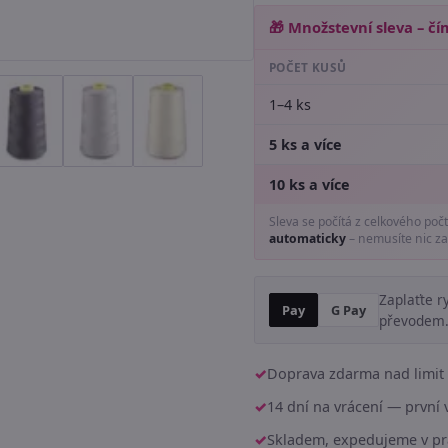
🎁 Množstevní sleva – čím
POČET KUSŮ
1–4 ks
5 ks a více
10 ks a více
Sleva se počítá z celkového poč
automaticky
– nemusíte nic za
Zaplaťte r
Pay
G Pay
převodem
Doprava zdarma nad limit 
14 dní na vrácení — prvn
Skladem, expedujeme v pr