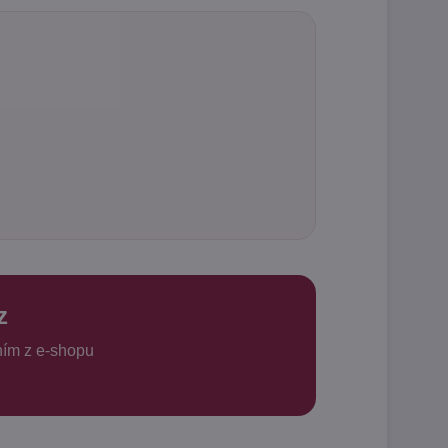
z
ním z e-shopu