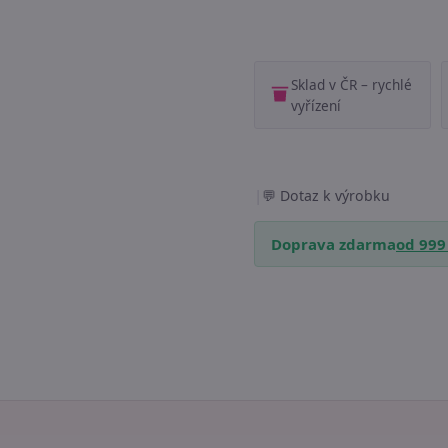
Sklad v ČR – rychlé
vyřízení
|
Dotaz k výrobku
Doprava zdarma
od 999