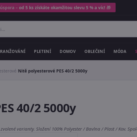
 úspora –
od 5 ks získáte okamžitou slevu 5 % a víc!
🎁
RANŽOVÁNÍ
PLETENÍ
DOMOV
OBLEČENÍ
MÓDA
esterové
/
Nitě polyesterové PES 40/2 5000y
PES 40/2 5000y
 zvolené varianty. Složení 100% Polyester / Bavlna / Plast / Kov. Sp