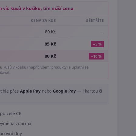
 víc kusů v košíku, tím nižší cena
CENA ZA KUS
UŠETŘÍTE
89 Kč
—
85 Kč
−5 %
80 Kč
−10 %
tu kusů v košíku (napříč všemi produkty) a uplatní se
dávat.
ychle přes
Apple Pay
nebo
Google Pay
— i kartou či
.
po celé ČR
í výměna zdarma
acovní dny