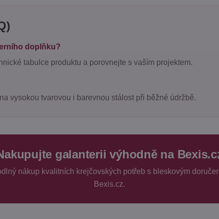
Q)
terního doplňku?
chnické tabulce produktu a porovnejte s vaším projektem.
na vysokou tvarovou i barevnou stálost při běžné údržbě.
Nakupujte galanterii výhodně na Bexis.c
hodlný nákup kvalitních krejčovských potřeb s bleskovým doruče
Bexis.cz.