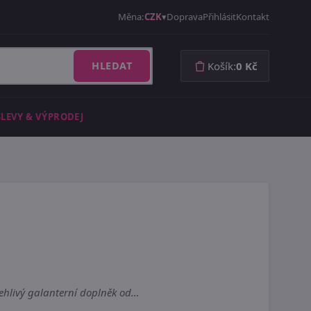
Měna:
CZK
Doprava
Přihlásit
Kontakt
HLEDAT
Košík:
0 Kč
SLEVY & VÝPRODEJ
olehlivý galanterní doplněk od…