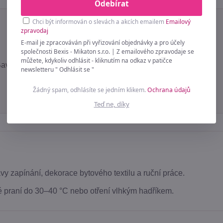
Odebírat
Chci být informován o slevách a akcích emailem
Emailový
zpravodaj
E-mail je zpracováván při vyřizování objednávky a pro účely
společnosti Bexis - Mikaton s.r.o. | Z emailového zpravodaje se
můžete, kdykoliv odhlásit - kliknutím na odkaz v patičce
vlna / Plast / Kov
newsletteru " Odhlásit se "
Žádný spam, odhlásíte se jedním klikem.
Ochrana údajů
Teď ne, díky
vy zapínání, dekorace bytového textilu a ruční práce.
 praní do 30–40 °C nebo otření vlhkým hadříkem.