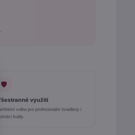
.
🛡️
šestranné využití
erfektní volba pro profesionální švadleny i
omácí kutily.