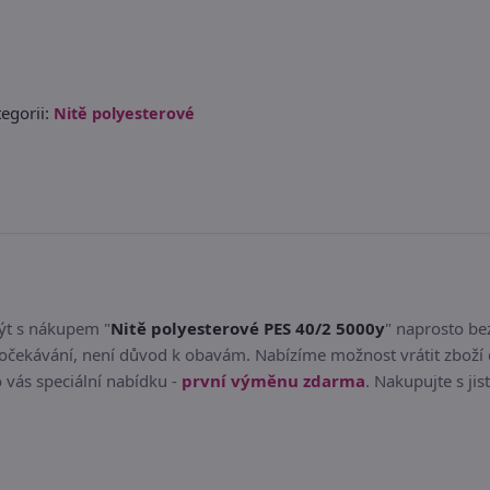
egorii:
Nitě polyesterové
být s nákupem "
Nitě polyesterové PES 40/2 5000y
" naprosto be
čekávání, není důvod k obavám. Nabízíme možnost vrátit zboží 
 vás speciální nabídku -
první výměnu zdarma
. Nakupujte s jis
.