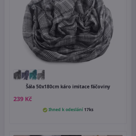
Šála 50x180cm káro imitace fáčoviny
239 Kč
Ihned k odeslání
17ks