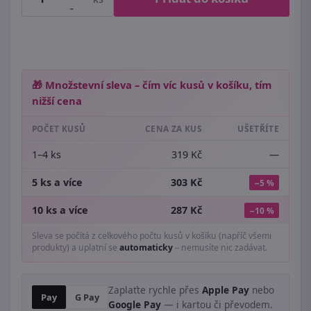
-
🎁 Množstevní sleva – čím víc kusů v košíku, tím
nižší cena
POČET KUSŮ
CENA ZA KUS
UŠETŘÍTE
1–4 ks
319 Kč
—
5 ks a více
303 Kč
−5 %
10 ks a více
287 Kč
−10 %
Sleva se počítá z celkového počtu kusů v košíku (napříč všemi
produkty) a uplatní se
automaticky
– nemusíte nic zadávat.
Zaplaťte rychle přes
Apple Pay
nebo
Pay
G Pay
Google Pay
— i kartou či převodem.