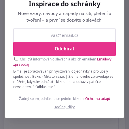
Inspirace do schránky
Anděl k zavěšení D7368 - 10 × 1.5 × 11.5 cm
Nové vzory, návody a nápady na šití, pletení a
129 Kč
tvoření – a první se dozvíte o slevách.
Odebírat
Chci být informován o slevách a akcích emailem
Emailový
zpravodaj
E-mail je zpracováván při vyřizování objednávky a pro účely
společnosti Bexis - Mikaton s.r.o. | Z emailového zpravodaje se
můžete, kdykoliv odhlásit - kliknutím na odkaz v patičce
newsletteru " Odhlásit se "
Žádný spam, odhlásíte se jedním klikem.
Ochrana údajů
Teď ne, díky