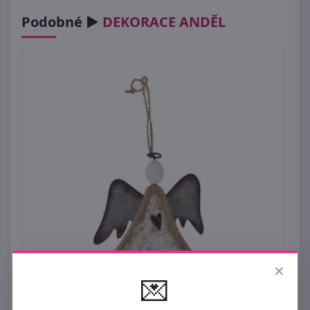
Podobné ►
DEKORACE ANDĚL
×
💌