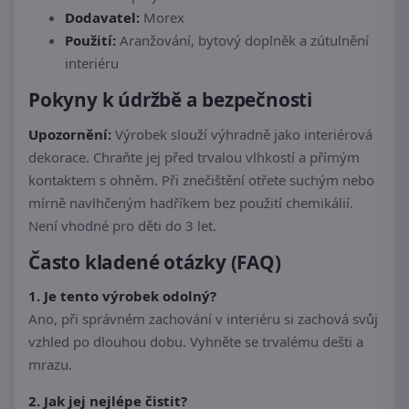
Dodavatel:
Morex
Použití:
Aranžování, bytový doplněk a zútulnění
interiéru
Pokyny k údržbě a bezpečnosti
Upozornění:
Výrobek slouží výhradně jako interiérová
dekorace. Chraňte jej před trvalou vlhkostí a přímým
kontaktem s ohněm. Při znečištění otřete suchým nebo
mírně navlhčeným hadříkem bez použití chemikálií.
Není vhodné pro děti do 3 let.
Často kladené otázky (FAQ)
1. Je tento výrobek odolný?
Ano, při správném zachování v interiéru si zachová svůj
vzhled po dlouhou dobu. Vyhněte se trvalému dešti a
mrazu.
2. Jak jej nejlépe čistit?