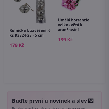
Umělá hortenzie
B
velkokvětá k
c
aranžování
Rolnička k zavěšení, 6
7
ks K3824-28 - 5 cm
139 Kč
179 Kč
Buďte první u novinek a slev 💌
Přihlaste se k odběru a získejte tipy na nové