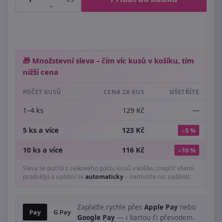
-
🎁 Množstevní sleva – čím víc kusů v košíku, tím
nižší cena
POČET KUSŮ
CENA ZA KUS
UŠETŘÍTE
1–4 ks
129 Kč
—
5 ks a více
123 Kč
−5 %
10 ks a více
116 Kč
−10 %
Sleva se počítá z celkového počtu kusů v košíku (napříč všemi
produkty) a uplatní se
automaticky
– nemusíte nic zadávat.
Zaplaťte rychle přes
Apple Pay
nebo
Pay
G Pay
Google Pay
— i kartou či převodem.