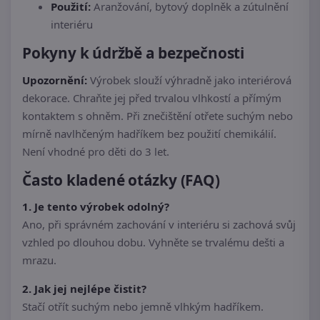
Použití:
Aranžování, bytový doplněk a zútulnění
interiéru
Pokyny k údržbě a bezpečnosti
Upozornění:
Výrobek slouží výhradně jako interiérová
dekorace. Chraňte jej před trvalou vlhkostí a přímým
kontaktem s ohněm. Při znečištění otřete suchým nebo
mírně navlhčeným hadříkem bez použití chemikálií.
Není vhodné pro děti do 3 let.
Často kladené otázky (FAQ)
1. Je tento výrobek odolný?
Ano, při správném zachování v interiéru si zachová svůj
vzhled po dlouhou dobu. Vyhněte se trvalému dešti a
mrazu.
2. Jak jej nejlépe čistit?
Stačí otřít suchým nebo jemně vlhkým hadříkem.