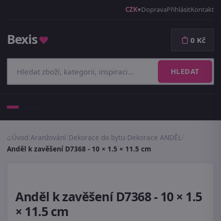
CZK
Doprava
Přihlásit
Kontakt
Bexis
♥
0 Kč
HLEDAT
Menu
Úvod
/
Aranžování
/
Dekorace do bytu
/
Dekorace ANDĚL
/
Anděl k zavěšení D7368 - 10 × 1.5 × 11.5 cm
Anděl k zavěšení D7368 - 10 × 1.5
× 11.5 cm