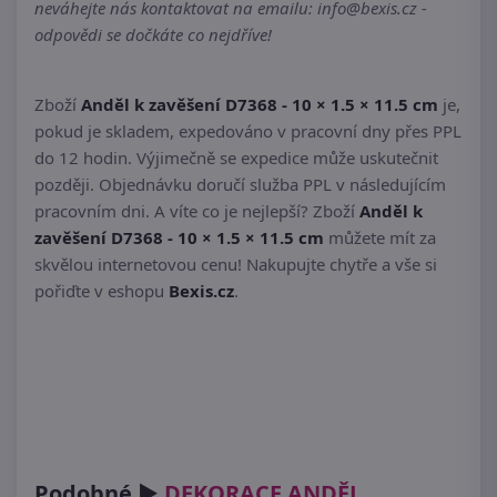
neváhejte nás kontaktovat na emailu: info@bexis.cz -
odpovědi se dočkáte co nejdříve!
Zboží
Anděl k zavěšení D7368 - 10 × 1.5 × 11.5 cm
je,
pokud je skladem, expedováno v pracovní dny přes PPL
do 12 hodin. Výjimečně se expedice může uskutečnit
později. Objednávku doručí služba PPL v následujícím
pracovním dni. A víte co je nejlepší? Zboží
Anděl k
zavěšení D7368 - 10 × 1.5 × 11.5 cm
můžete mít za
skvělou internetovou cenu! Nakupujte chytře a vše si
pořiďte v eshopu
Bexis.cz
.
Podobné ►
DEKORACE ANDĚL