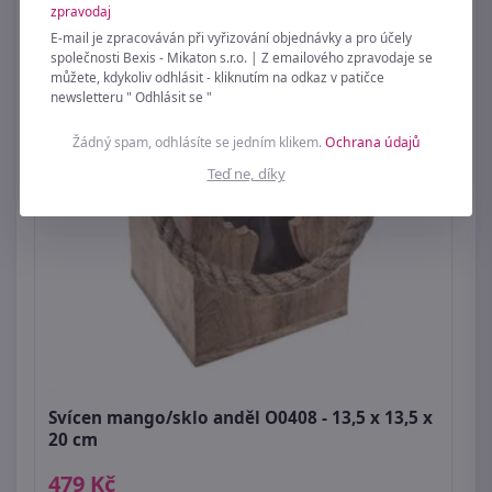
zpravodaj
E-mail je zpracováván při vyřizování objednávky a pro účely
společnosti Bexis - Mikaton s.r.o. | Z emailového zpravodaje se
můžete, kdykoliv odhlásit - kliknutím na odkaz v patičce
newsletteru " Odhlásit se "
Žádný spam, odhlásíte se jedním klikem.
Ochrana údajů
Teď ne, díky
Svícen mango/sklo anděl O0408 - 13,5 x 13,5 x
20 cm
479 Kč