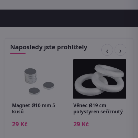
Naposledy jste prohlížely
Magnet Ø10 mm 5
Věnec Ø19 cm
V
kusů
polystyren seříznutý
p
29 Kč
29 Kč
2