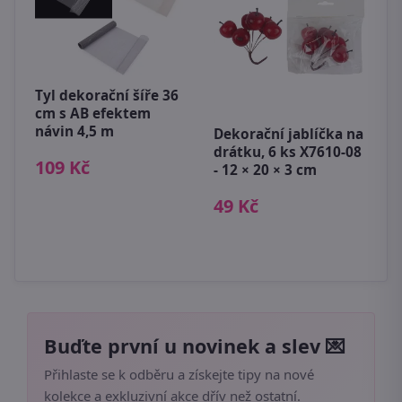
Tyl dekorační šíře 36
O
cm s AB efektem
b
návin 4,5 m
Ø
Dekorační jablíčka na
m
drátku, 6 ks X7610-08
109 Kč
- 12 × 20 × 3 cm
3
49 Kč
Buďte první u novinek a slev 💌
Přihlaste se k odběru a získejte tipy na nové
kolekce a exkluzivní akce dřív než ostatní.