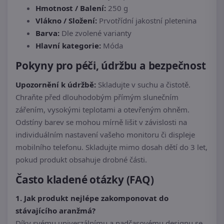
Hmotnost / Balení:
250 g
Vlákno / Složení:
Prvotřídní jakostní pletenina
Barva:
Dle zvolené varianty
Hlavní kategorie:
Móda
Pokyny pro péči, údržbu a bezpečnost
Upozornění k údržbě:
Skladujte v suchu a čistotě.
Chraňte před dlouhodobým přímým slunečním
zářením, vysokými teplotami a otevřeným ohněm.
Odstíny barev se mohou mírně lišit v závislosti na
individuálním nastavení vašeho monitoru či displeje
mobilního telefonu. Skladujte mimo dosah dětí do 3 let,
pokud produkt obsahuje drobné části.
Často kladené otázky (FAQ)
1. Jak produkt nejlépe zakomponovat do
stávajícího aranžmá?
Díky svému univerzálnímu a nadčasovému designu se