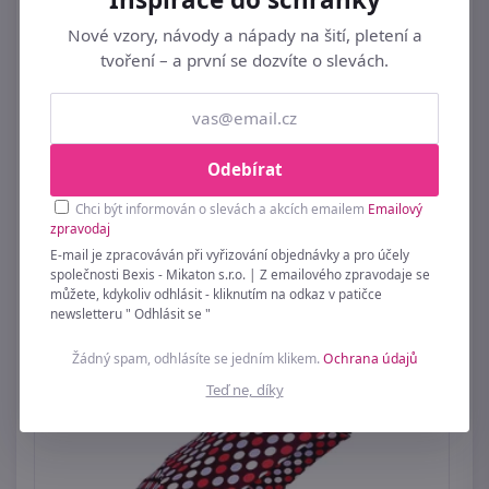
Nové vzory, návody a nápady na šití, pletení a
tvoření – a první se dozvíte o slevách.
Odebírat
Chci být informován o slevách a akcích emailem
Emailový
zpravodaj
Dámský mini skládací deštník
E-mail je zpracováván při vyřizování objednávky a pro účely
společnosti Bexis - Mikaton s.r.o. | Z emailového zpravodaje se
489 Kč
můžete, kdykoliv odhlásit - kliknutím na odkaz v patičce
newsletteru " Odhlásit se "
Žádný spam, odhlásíte se jedním klikem.
Ochrana údajů
Teď ne, díky