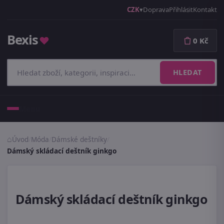
CZK
Doprava
Přihlásit
Kontakt
Bexis
♥
0 Kč
HLEDAT
Menu
Úvod
/
Móda
/
Dámské deštníky
/
Dámský skládací deštník ginkgo
Dámský skládací deštník ginkgo