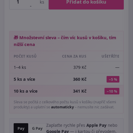
Přidat do košíku
ks
-
🎁 Množstevní sleva – čím víc kusů v košíku, tím
nižší cena
POČET KUSŮ
CENA ZA KUS
UŠETŘÍTE
1–4 ks
379 Kč
—
5 ks a více
360 Kč
−5 %
10 ks a více
341 Kč
−10 %
Sleva se počítá z celkového počtu kusů v košíku (napříč všemi
produkty) a uplatní se
automaticky
– nemusíte nic zadávat.
Zaplaťte rychle přes
Apple Pay
nebo
Pay
G Pay
Google Pay
— i kartou či převodem.