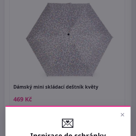
Dámský mini skládací deštník květy
469 Kč
×
💌
Inspirace do schránky