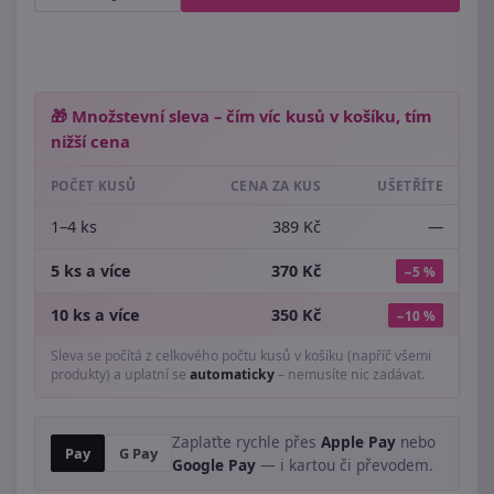
🎁 Množstevní sleva – čím víc kusů v košíku, tím
nižší cena
POČET KUSŮ
CENA ZA KUS
UŠETŘÍTE
1–4 ks
389 Kč
—
5 ks a více
370 Kč
−5 %
10 ks a více
350 Kč
−10 %
Sleva se počítá z celkového počtu kusů v košíku (napříč všemi
produkty) a uplatní se
automaticky
– nemusíte nic zadávat.
Zaplaťte rychle přes
Apple Pay
nebo
Pay
G Pay
Google Pay
— i kartou či převodem.