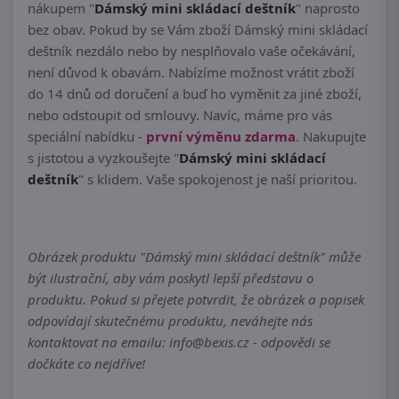
nákupem "
Dámský mini skládací deštník
" naprosto
bez obav. Pokud by se Vám zboží Dámský mini skládací
deštník nezdálo nebo by nesplňovalo vaše očekávání,
není důvod k obavám. Nabízíme možnost vrátit zboží
do 14 dnů od doručení a buď ho vyměnit za jiné zboží,
nebo odstoupit od smlouvy. Navíc, máme pro vás
speciální nabídku -
první výměnu zdarma
. Nakupujte
s jistotou a vyzkoušejte "
Dámský mini skládací
deštník
" s klidem. Vaše spokojenost je naší prioritou.
Obrázek produktu "Dámský mini skládací deštník" může
být ilustrační, aby vám poskytl lepší představu o
produktu. Pokud si přejete potvrdit, že obrázek a popisek
odpovídají skutečnému produktu, neváhejte nás
kontaktovat na emailu: info@bexis.cz - odpovědi se
dočkáte co nejdříve!