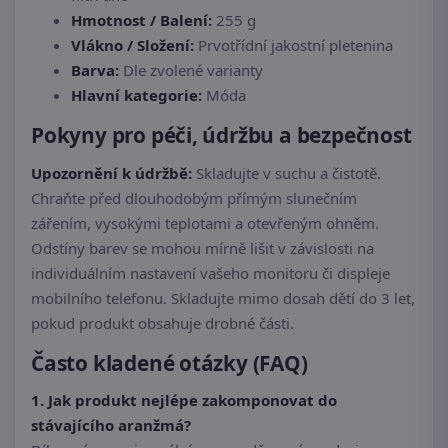
Hmotnost / Balení:
255 g
Vlákno / Složení:
Prvotřídní jakostní pletenina
Barva:
Dle zvolené varianty
Hlavní kategorie:
Móda
Pokyny pro péči, údržbu a bezpečnost
Upozornění k údržbě:
Skladujte v suchu a čistotě.
Chraňte před dlouhodobým přímým slunečním
zářením, vysokými teplotami a otevřeným ohněm.
Odstíny barev se mohou mírně lišit v závislosti na
individuálním nastavení vašeho monitoru či displeje
mobilního telefonu. Skladujte mimo dosah dětí do 3 let,
pokud produkt obsahuje drobné části.
Často kladené otázky (FAQ)
1. Jak produkt nejlépe zakomponovat do
stávajícího aranžmá?