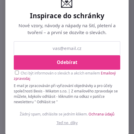
💌
Inspirace do schránky
Nové vzory, návody a nápady na šití, pletení a
tvoření – a první se dozvíte o slevách.
Odebírat
Obrácený deštník dvouvrstvý
Chci být informován o slevách a akcích emailem
Emailový
339 Kč
zpravodaj
E-mail je zpracováván při vyřizování objednávky a pro účely
společnosti Bexis - Mikaton s.r.o. | Z emailového zpravodaje se
můžete, kdykoliv odhlásit - kliknutím na odkaz v patičce
newsletteru " Odhlásit se "
Žádný spam, odhlásíte se jedním klikem.
Ochrana údajů
Teď ne, díky