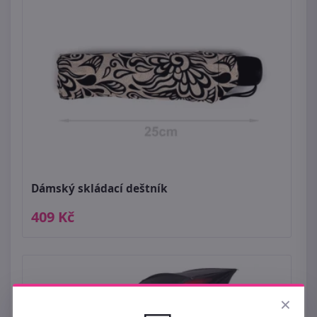
Dámský skládací deštník
409 Kč
×