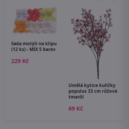
Sada motýli na klipu
(12 ks) - MIX 5 barev
229 Kč
D
P
3
Umělá kytice kuličky
populus 33 cm růžová
tmavší
69 Kč