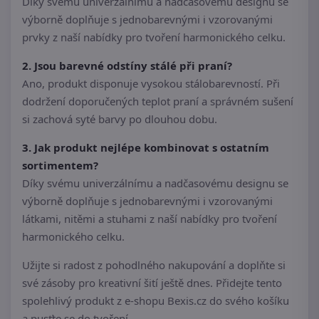
Díky svému univerzálnímu a nadčasovému designu se
výborně doplňuje s jednobarevnými i vzorovanými
prvky z naší nabídky pro tvoření harmonického celku.
2. Jsou barevné odstíny stálé při praní?
Ano, produkt disponuje vysokou stálobarevností. Při
dodržení doporučených teplot praní a správném sušení
si zachová syté barvy po dlouhou dobu.
3. Jak produkt nejlépe kombinovat s ostatním
sortimentem?
Díky svému univerzálnímu a nadčasovému designu se
výborně doplňuje s jednobarevnými i vzorovanými
látkami, nitěmi a stuhami z naší nabídky pro tvoření
harmonického celku.
Užijte si radost z pohodlného nakupování a doplňte si
své zásoby pro kreativní šití ještě dnes. Přidejte tento
spolehlivý produkt z e-shopu Bexis.cz do svého košíku
a pusťte se do tvoření.