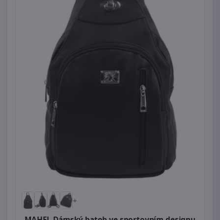
+
MAHEL Dámský batoh ve sportovním designu