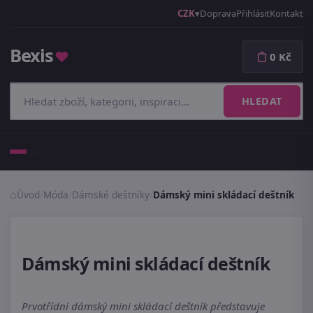
CZK
Doprava
Přihlásit
Kontakt
Bexis
♥
0 Kč
HLEDAT
Menu
Úvod
/
Móda
/
Dámské deštníky
/
Dámský mini skládací deštník
Dámský mini skládací deštník
Prvotřídní dámský mini skládací deštník představuje