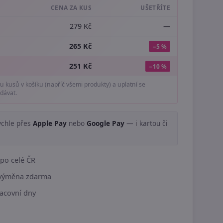
CENA ZA KUS
UŠETŘÍTE
279 Kč
—
265 Kč
−5 %
251 Kč
−10 %
tu kusů v košíku (napříč všemi produkty) a uplatní se
dávat.
ychle přes
Apple Pay
nebo
Google Pay
— i kartou či
.
po celé ČR
í výměna zdarma
acovní dny