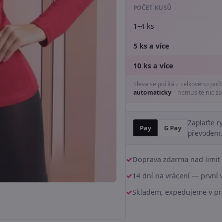
POČET KUSŮ
1–4 ks
5 ks a více
10 ks a více
Sleva se počítá z celkového poč
automaticky
– nemusíte nic za
Zaplaťte r
Pay
G Pay
převodem
Doprava zdarma nad limit 
14 dní na vrácení — prvn
Skladem, expedujeme v pr