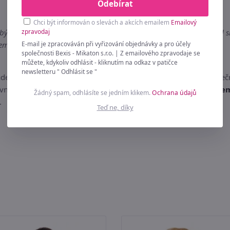
Odebírat
Chci být informován o slevách a akcích emailem
Emailový
zpravodaj
 ilustrační, aby vám poskytl lepší představu o produktu. Pokud si 
E-mail je zpracováván při vyřizování objednávky a pro účely
ailu: info@bexis.cz - odpovědi se dočkáte co nejdříve!
společnosti Bexis - Mikaton s.r.o. | Z emailového zpravodaje se
můžete, kdykoliv odhlásit - kliknutím na odkaz v patičce
newsletteru " Odhlásit se "
ladem, expedováno v pracovní dny přes PPL do 12 hodin. Výjimečn
ním dni. A víte co je nejlepší? Zboží
Tričko s dlouhým rukáve
Žádný spam, odhlásíte se jedním klikem.
Ochrana údajů
.
Teď ne, díky