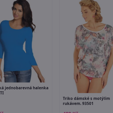
á jednobarevná halenka
TI
Triko dámské s motýlím
rukávem. 93501