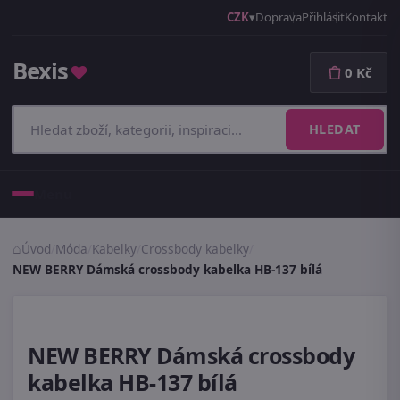
CZK
Doprava
Přihlásit
Kontakt
Bexis
♥
0 Kč
HLEDAT
Menu
Úvod
/
Móda
/
Kabelky
/
Crossbody kabelky
/
NEW BERRY Dámská crossbody kabelka HB-137 bílá
NEW BERRY Dámská crossbody
kabelka HB-137 bílá