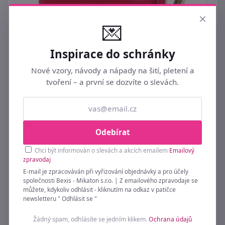
×
💌
Inspirace do schránky
Nové vzory, návody a nápady na šití, pletení a
tvoření – a první se dozvíte o slevách.
Malá béžová crossbody kabelka s pruhy
H0439
569 Kč
Odebírat
Chci být informován o slevách a akcích emailem
Emailový
zpravodaj
E-mail je zpracováván při vyřizování objednávky a pro účely
společnosti Bexis - Mikaton s.r.o. | Z emailového zpravodaje se
můžete, kdykoliv odhlásit - kliknutím na odkaz v patičce
newsletteru " Odhlásit se "
Žádný spam, odhlásíte se jedním klikem.
Ochrana údajů