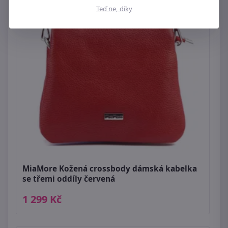
Teď ne, díky
MiaMore Kožená crossbody dámská kabelka
se třemi oddíly červená
1 299 Kč