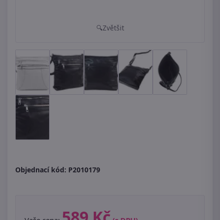
Zvětšit
Objednací kód:
P2010179
589 Kč
Vaše cena:
(s DPH)