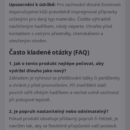
Upozornění k údržbě:
Pro zachování dlouhé životnosti
doporučujeme kůži pravidelně impregnovat přípravky
určenými pro daný typ materiálu. Čistěte výhradně
navlhčeným hadříkem, nikdy neperte. Chraňte před
kontaktem s ostrými předměty, chemikáliemi a
otevřeným ohněm.
Často kladené otázky (FAQ)
1. Jak o tento produkt nejlépe pečovat, aby
vydržel dlouho jako nový?
Základem je vyhnout se přetěžování tašky či peněženky
a chránit ji před promočením. Při znečištění stačí
povrch otřít vlhkým hadříkem a nechat volně uschnout
při pokojové teplotě.
2. Je popruh nastavitelný nebo odnímatelný?
Pokud produkt obsahuje přídavný popruh či řetízek, je
navržen tak, aby se flexibilně přizpůsobil vaší postavě.