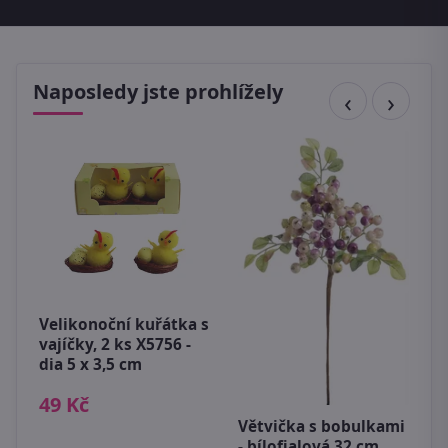
Naposledy jste prohlížely
V
3
1
Velikonoční kuřátka s
vajíčky, 2 ks X5756 -
dia 5 x 3,5 cm
49 Kč
Větvička s bobulkami
- bílofialová 32 cm