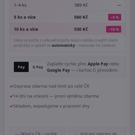
1–4 ks
589 Kč
—
5 ks a více
560 Kč
−5 %
10 ks a více
530 Kč
−10 %
Sleva se počítá z celkového počtu kusů v košíku (napříč všemi
produkty) a uplatní se
automaticky
– nemusíte nic zadávat.
Zaplaťte rychle přes
Apple Pay
nebo
Pay
G Pay
Google Pay
— i kartou či převodem.
Doprava zdarma nad limit po celé ČR
14 dní na vrácení — první výměna zdarma
Skladem, expedujeme v pracovní dny
Sklad v ČR – rychlé
Vrácení zdarma do