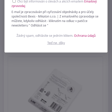
Chci být informován o slevách a akcích emailem
Emailový
zpravodaj
E-mail je zpracováván při vyřizování objednávky a pro účely
společnosti Bexis - Mikaton s.r.o. | Z emailového zpravodaje se
můžete, kdykoliv odhlásit - kliknutím na odkaz v patičce
newsletteru " Odhlásit se "
Kovová pinzeta délka 15 cm
Žádný spam, odhlásíte se jedním klikem.
Ochrana údajů
39 Kč
Teď ne, díky