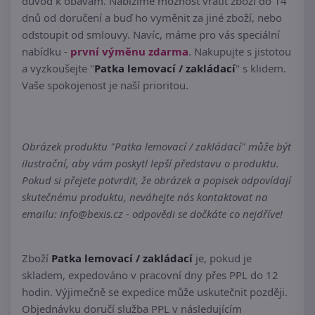
důvod k obavám. Nabízíme možnost vrátit zboží do 14
dnů od doručení a buď ho vyměnit za jiné zboží, nebo
odstoupit od smlouvy. Navíc, máme pro vás speciální
nabídku -
první výměnu zdarma
. Nakupujte s jistotou
a vyzkoušejte "
Patka lemovací / zakládací
" s klidem.
Vaše spokojenost je naší prioritou.
Obrázek produktu "Patka lemovací / zakládací" může být
ilustrační, aby vám poskytl lepší představu o produktu.
Pokud si přejete potvrdit, že obrázek a popisek odpovídají
skutečnému produktu, neváhejte nás kontaktovat na
emailu: info@bexis.cz - odpovědi se dočkáte co nejdříve!
Zboží
Patka lemovací / zakládací
je, pokud je
skladem, expedováno v pracovní dny přes PPL do 12
hodin. Výjimečně se expedice může uskutečnit později.
Objednávku doručí služba PPL v následujícím