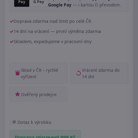
Pay
G Pay
Google Pay
— i kartou či převodem.
Doprava zdarma nad limit po celé ČR
14 dní na vrácení — první výměna zdarma
Skladem, expedujeme v pracovní dny
Sklad v ČR – rychlé
Vrácení zdarma do
vyřízení
14 dní
Ověřený prodejce
|
Dotaz k výrobku
Doprava zdarma
od 999 Kč