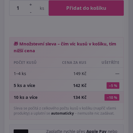
+
Přidat do košíku
ks
-
🎁 Množstevní sleva – čím víc kusů v košíku, tím
nižší cena
POČET KUSŮ
CENA ZA KUS
UŠETŘÍTE
1–4 ks
149 Kč
—
5 ks a více
142 Kč
−5 %
10 ks a více
134 Kč
−10 %
Sleva se počítá z celkového počtu kusů v košíku (napříč všemi
produkty) a uplatní se
automaticky
– nemusíte nic zadávat.
Zaplaťte rychle přes
Apple Pay
nebo