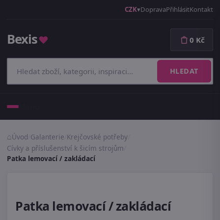
CZK
Doprava
Přihlásit
Kontakt
Bexis
♥
0 Kč
HLEDAT
Menu
Úvod
/
Galanterie
/
Krejčovské potřeby
/
Cívky a příslušenství k šicím strojům
/
Patka lemovací / zakládací
Patka lemovací / zakládací