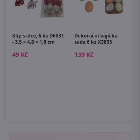
a
Klip srdce, 6 ks D6031
Dekorační vajíčka
V
x
- 3,5 × 4,8 × 1,8 cm
sada 6 ks X3835
k
49 Kč
139 Kč
7