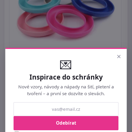
×
Zásobník na cívky Ø13,5 cm
💌
129 Kč
Inspirace do schránky
Nové vzory, návody a nápady na šití, pletení a
tvoření – a první se dozvíte o slevách.
Odebírat