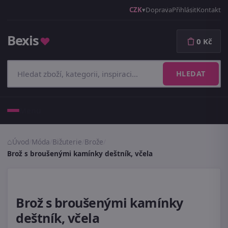
CZK
Doprava
Přihlásit
Kontakt
Bexis
♥
0 Kč
HLEDAT
Menu
Úvod
/
Móda
/
Bižuterie
/
Brože
/
Brož s broušenými kamínky deštník, včela
Brož s broušenými kamínky
deštník, včela