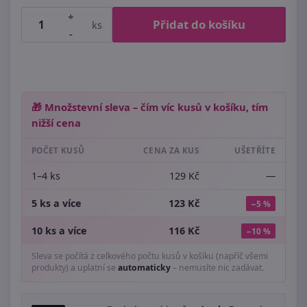
+
Přidat do košíku
ks
-
🎁 Množstevní sleva – čím víc kusů v košíku, tím
nižší cena
POČET KUSŮ
CENA ZA KUS
UŠETŘÍTE
1–4 ks
129 Kč
—
5 ks a více
123 Kč
−5 %
10 ks a více
116 Kč
−10 %
Sleva se počítá z celkového počtu kusů v košíku (napříč všemi
produkty) a uplatní se
automaticky
– nemusíte nic zadávat.