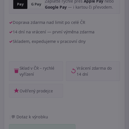
Zaplaťte rychle přes
Apple Pay
nebo
Pay
G Pay
Google Pay
— i kartou či převodem.
Doprava zdarma nad limit po celé ČR
14 dní na vrácení — první výměna zdarma
Skladem, expedujeme v pracovní dny
Sklad v ČR – rychlé
Vrácení zdarma do
vyřízení
14 dní
Ověřený prodejce
|
Dotaz k výrobku