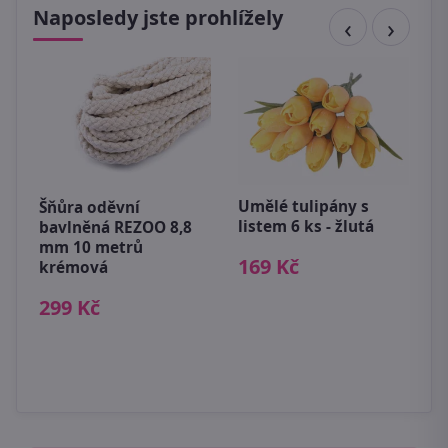
Naposledy jste prohlížely
Umělé tulipány s
Šňůra oděvní
m
listem 6 ks - žlutá
bavlněná REZOO 8,8
U
mm 10 metrů
v
169 Kč
krémová
c
299 Kč
5