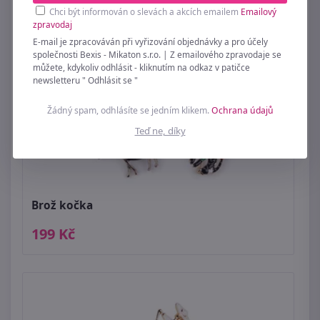
Chci být informován o slevách a akcích emailem
Emailový
zpravodaj
E-mail je zpracováván při vyřizování objednávky a pro účely
společnosti Bexis - Mikaton s.r.o. | Z emailového zpravodaje se
můžete, kdykoliv odhlásit - kliknutím na odkaz v patičce
newsletteru " Odhlásit se "
Žádný spam, odhlásíte se jedním klikem.
Ochrana údajů
Teď ne, díky
Brož kočka
199 Kč