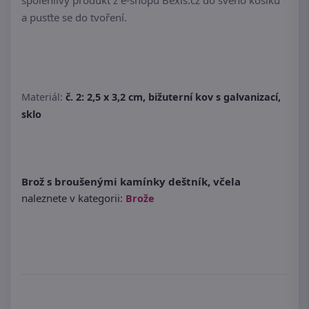
spolehlivý produkt z e-shopu Bexis.cz do svého košíku
a pusťte se do tvoření.
Materiál:
č. 2: 2,5 x 3,2 cm, bižuterní kov s galvanizací,
sklo
Brož s broušenými kamínky deštník, včela
naleznete v kategorii:
Brože