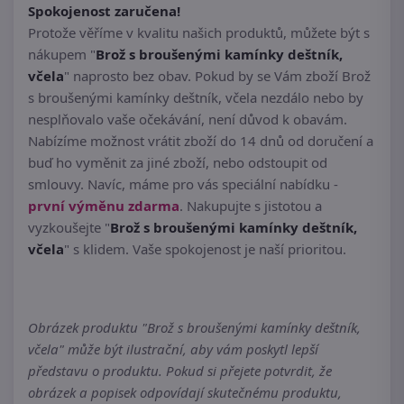
Spokojenost zaručena!
Protože věříme v kvalitu našich produktů, můžete být s
nákupem "
Brož s broušenými kamínky deštník,
včela
" naprosto bez obav. Pokud by se Vám zboží Brož
s broušenými kamínky deštník, včela nezdálo nebo by
nesplňovalo vaše očekávání, není důvod k obavám.
Nabízíme možnost vrátit zboží do 14 dnů od doručení a
buď ho vyměnit za jiné zboží, nebo odstoupit od
smlouvy. Navíc, máme pro vás speciální nabídku -
první výměnu zdarma
. Nakupujte s jistotou a
vyzkoušejte "
Brož s broušenými kamínky deštník,
včela
" s klidem. Vaše spokojenost je naší prioritou.
Obrázek produktu "Brož s broušenými kamínky deštník,
včela" může být ilustrační, aby vám poskytl lepší
představu o produktu. Pokud si přejete potvrdit, že
obrázek a popisek odpovídají skutečnému produktu,