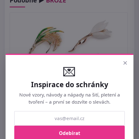
Podobné ►
BROŽE
×
💌
Inspirace do schránky
Nové vzory, návody a nápady na šití, pletení a
tvoření – a první se dozvíte o slevách.
Brož květy
119 Kč
Odebírat