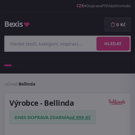
CZK
Doprava
Přihlásit
Kontakt
Bexis
♥
0 Kč
HLEDAT
Menu
Úvod
/
Bellinda
Výrobce - Bellinda
DNES DOPRAVA ZDARMA
od 999 Kč