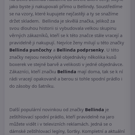
jako byste ji nakupovali přímo u Bellindy. Soustředíme
se na vzory, které kupujete nejčastěji a ty se snažíme
držet skladem. Bellinda je skvělá značka, jelikož za
svou dlouhou historii si vybudovala velkou skupinu
věrných zákazníků, kteří se k této značce stále vracejí a
pravidelně ji nakupují. Nejvíce ženy milují u této značky
Bellinda punčochy
a
Bellinda podprsenky
. U této
značky nejsou neobvyklé objednávky několika kusů
boxerek ve stejné barvě a velikosti v jedné objednávce.
Zákazníci, kteří značku
Bellinda
mají doma, tak se k ní
rádi vracejí opakovaně a berou si tohle spodní prádlo i
do zásoby do šatníku.
Další populární novinkou od značky
Bellinda
je
zeštíhlovací spodní prádlo, kteří pravidelně na jaro
můžete vidět i v televizních reklamách. Jedná se o
dámské zeštíhlovací legíny, šortky. Kompletní a aktuální