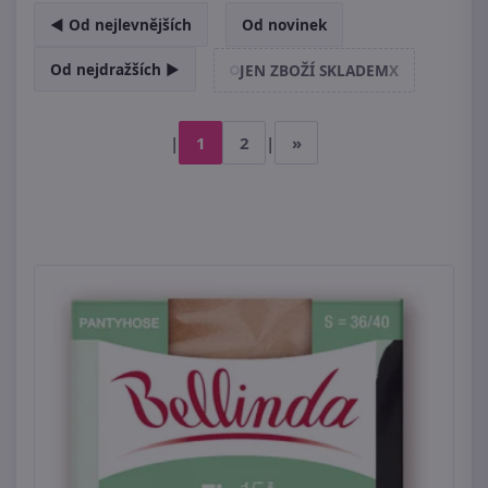
◄ Od nejlevnějších
Od novinek
Od nejdražších ►
JEN ZBOŽÍ SKLADEM
X
|
1
2
|
»