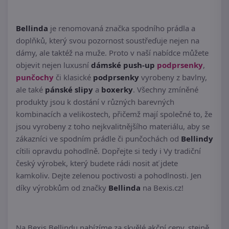
Bellinda
je renomovaná značka spodního prádla a
doplňků, který svou pozornost soustřeďuje nejen na
dámy, ale taktéž na muže. Proto v naší nabídce můžete
objevit nejen luxusní
dámské push-up
podprsenky
,
punčochy
či klasické
podprsenky
vyrobeny z bavlny,
ale také
pánské slipy
a
boxerky
. Všechny zmíněné
produkty jsou k dostání v různých barevných
kombinacích a velikostech, přičemž mají společné to, že
jsou vyrobeny z toho nejkvalitnějšího materiálu, aby se
zákazníci ve spodním prádle či punčochách od
Bellindy
cítili opravdu pohodlně. Dopřejte si tedy i Vy tradiční
český výrobek, který budete rádi nosit ať jdete
kamkoliv. Dejte zelenou poctivosti a pohodlnosti. Jen
díky výrobkům od značky
Bellinda
na Bexis.cz!
Na Bexis Bellindu nabízíme za skvělé akční ceny, stejně