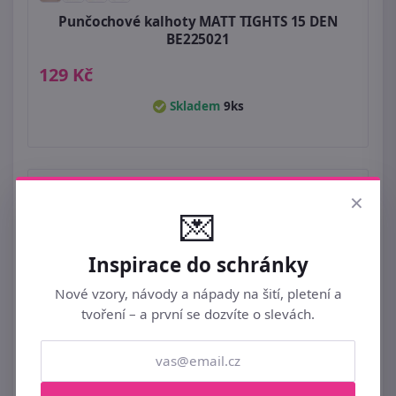
Punčochové kalhoty MATT TIGHTS 15 DEN
BE225021
129 Kč
Skladem
9ks
×
💌
Inspirace do schránky
Nové vzory, návody a nápady na šití, pletení a
tvoření – a první se dozvíte o slevách.