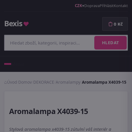
CZK
Doprava
Přihlásit
Kontakt
Bexis
♥
0 Kč
HLEDAT
Menu
Úvod
/
Domov
/
DEKORACE
/
Aromalampy
/
Aromalampa X4039-15
Aromalampa X4039-15
Stylová aromalampa x4039-15 zútulní váš interiér a