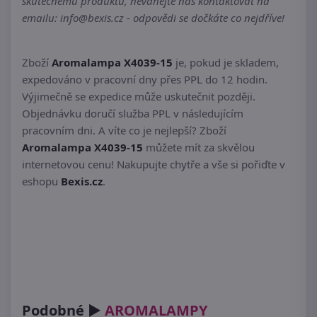
skutečnému produktu, neváhejte nás kontaktovat na
emailu: info@bexis.cz - odpovědi se dočkáte co nejdříve!
Zboží
Aromalampa X4039-15
je, pokud je skladem,
expedováno v pracovní dny přes PPL do 12 hodin.
Výjimečně se expedice může uskutečnit později.
Objednávku doručí služba PPL v následujícím
pracovním dni. A víte co je nejlepší? Zboží
Aromalampa X4039-15
můžete mít za skvělou
internetovou cenu! Nakupujte chytře a vše si pořiďte v
eshopu
Bexis.cz
.
Podobné ►
AROMALAMPY