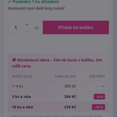
✅ Poslední 1 ks skladem
Dodavatel nyní další kusy nemá!
+
Přidat do košíku
ks
-
🎁 Množstevní sleva – čím víc kusů v košíku, tím
nižší cena
POČET KUSŮ
CENA ZA KUS
UŠETŘÍTE
1–4 ks
309 Kč
—
5 ks a více
294 Kč
−5 %
10 ks a více
278 Kč
−10 %
Sleva se počítá z celkového počtu kusů v košíku (napříč všemi