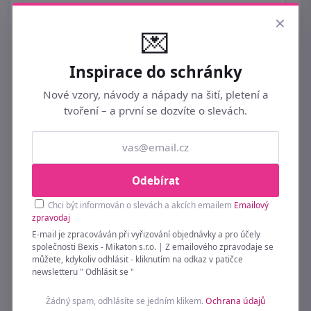
329 Kč
×
💌
Inspirace do schránky
Nové vzory, návody a nápady na šití, pletení a
tvoření – a první se dozvíte o slevách.
Odebírat
Chci být informován o slevách a akcích emailem
Emailový
zpravodaj
E-mail je zpracováván při vyřizování objednávky a pro účely
společnosti Bexis - Mikaton s.r.o. | Z emailového zpravodaje se
můžete, kdykoliv odhlásit - kliknutím na odkaz v patičce
newsletteru " Odhlásit se "
Žádný spam, odhlásíte se jedním klikem.
Ochrana údajů