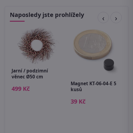
Naposledy jste prohlížely
Jarní / podzimní
V
věnec Ø50 cm
p
Magnet KT-06-04-E 5
499 Kč
5
kusů
39 Kč