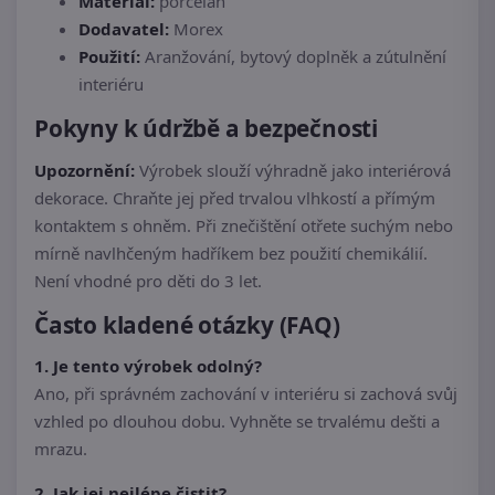
Materiál:
porcelán
Dodavatel:
Morex
Použití:
Aranžování, bytový doplněk a zútulnění
interiéru
Pokyny k údržbě a bezpečnosti
Upozornění:
Výrobek slouží výhradně jako interiérová
dekorace. Chraňte jej před trvalou vlhkostí a přímým
kontaktem s ohněm. Při znečištění otřete suchým nebo
mírně navlhčeným hadříkem bez použití chemikálií.
Není vhodné pro děti do 3 let.
Často kladené otázky (FAQ)
1. Je tento výrobek odolný?
Ano, při správném zachování v interiéru si zachová svůj
vzhled po dlouhou dobu. Vyhněte se trvalému dešti a
mrazu.
2. Jak jej nejlépe čistit?