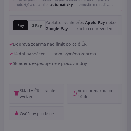
produkty) a uplatní se
automaticky
– nemusíte nic zadávat.
Zaplaťte rychle přes
Apple Pay
nebo
Pay
G Pay
Google Pay
— i kartou či převodem.
Doprava zdarma nad limit po celé ČR
14 dní na vrácení — první výměna zdarma
Skladem, expedujeme v pracovní dny
Sklad v ČR – rychlé
Vrácení zdarma do
vyřízení
14 dní
Ověřený prodejce