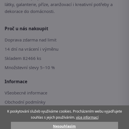
látky, galanterie, příze, aranžovací i kreativní potřeby a
dekorace do domácnosti.
Proč u nás nakoupit
Doprava zdarma nad limit
14 dní na vrácení i výměnu
Skladem 82466 ks
Množstevní slevy 5–10 %
Informace
Všeobecné informace
Obchodní podmínky
Reklamační řád
K poskytování služeb využíváme cookies. Procházením webu vyjadřujete
souhlas s jejich používáním.
více informací
Doprava a platba
Nesouhlasím