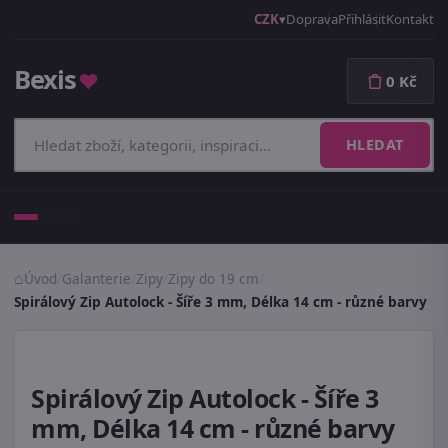
CZK
Doprava
Přihlásit
Kontakt
Bexis
♥
0 Kč
HLEDAT
Menu
Úvod
/
Galanterie
/
Zipy
/
Zipy do 19 cm
/
Spirálový Zip Autolock - Šíře 3 mm, Délka 14 cm - různé barvy
Spirálový Zip Autolock - Šíře 3
mm, Délka 14 cm - různé barvy