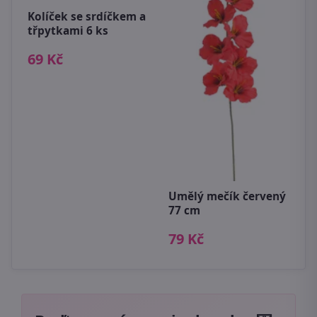
Kolíček se srdíčkem a
V
třpytkami 6 ks
v
69 Kč
 6
8
cm
Umělý mečík červený
77 cm
79 Kč