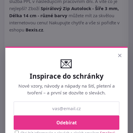
služba PPL v následujícím pracovním dni. A víte co je
nejlepší? Zboží
Spirálový Zip Autolock - Šíře 3 mm,
Délka 14 cm - různé barvy
můžete mít za skvělou
internetovou cenu! Nakupujte chytře a vše si pořiďte v
eshopu
Bexis.cz
.
×
💌
Inspirace do schránky
Podobné ►
ZIPY DO 19 CM
Nové vzory, návody a nápady na šití, pletení a
tvoření – a první se dozvíte o slevách.
Odebírat