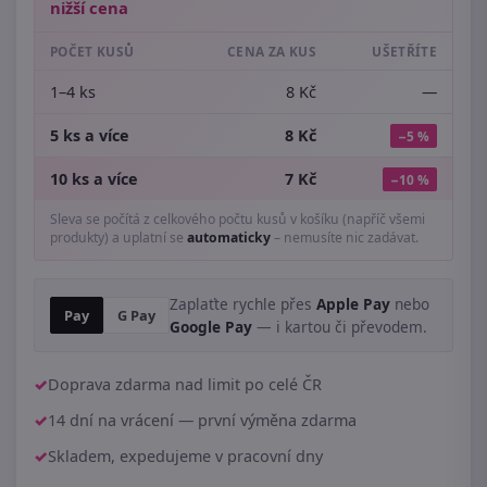
nižší cena
POČET KUSŮ
CENA ZA KUS
UŠETŘÍTE
1–4 ks
8 Kč
—
5 ks a více
8 Kč
−5 %
10 ks a více
7 Kč
−10 %
Sleva se počítá z celkového počtu kusů v košíku (napříč všemi
produkty) a uplatní se
automaticky
– nemusíte nic zadávat.
Zaplaťte rychle přes
Apple Pay
nebo
Pay
G Pay
Google Pay
— i kartou či převodem.
Doprava zdarma nad limit po celé ČR
14 dní na vrácení — první výměna zdarma
Skladem, expedujeme v pracovní dny