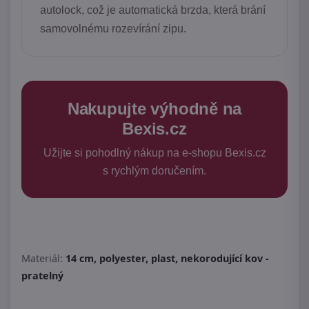
autolock, což je automatická brzda, která brání
samovolnému rozevírání zipu.
Nakupujte výhodně na
Bexis.cz
Užijte si pohodlný nákup na e-shopu Bexis.cz
s rychlým doručením.
Materiál:
14 cm, polyester, plast, nekorodující kov -
pratelný