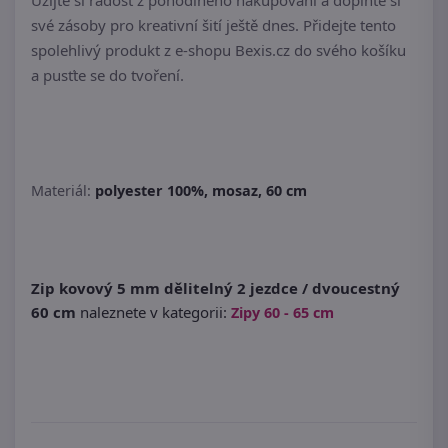
Užijte si radost z pohodlného nakupování a doplňte si
své zásoby pro kreativní šití ještě dnes. Přidejte tento
spolehlivý produkt z e-shopu Bexis.cz do svého košíku
a pusťte se do tvoření.
Materiál:
polyester 100%, mosaz, 60 cm
Zip kovový 5 mm dělitelný 2 jezdce / dvoucestný
60 cm
naleznete v kategorii:
Zipy 60 - 65 cm