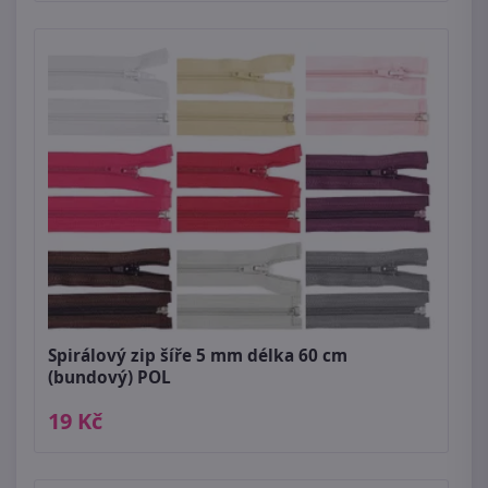
Spirálový zip šíře 5 mm délka 60 cm
(bundový) POL
19 Kč