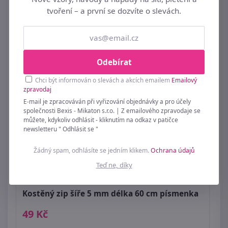
tvoření – a první se dozvíte o slevách.
19 Kč
Odebírat
Chci být informován o slevách a akcích emailem
Emailový
zpravodaj
E-mail je zpracováván při vyřizování objednávky a pro účely
společnosti Bexis - Mikaton s.r.o. | Z emailového zpravodaje se
můžete, kdykoliv odhlásit - kliknutím na odkaz v patičce
newsletteru " Odhlásit se "
Žádný spam, odhlásíte se jedním klikem.
Ochrana údajů
Teď ne, díky
Kostěný zip šíře 5 mm délka 60 cm písmenka
49 Kč