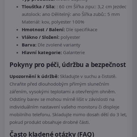
Tloušťka / Síla:
: 60 cm Šířka zipu:: 3,2 cm Jezdec
autolock: ano Dělitelný: ano Šířka zubů:: 5 mm
Materiál: kov, polyester 100%
Hmotnost / Balení:
Dle specifikace
Vlákno / Složení:
polyester
Barva:
Dle zvolené varianty
Hlavní kategorie:
Galanterie
Pokyny pro péči, údržbu a bezpečnost
Upozornění k údržbě:
Skladujte v suchu a čistotě.
Chraňte před dlouhodobým přímým slunečním
zářením, vysokými teplotami a otevřeným ohněm.
Odstíny barev se mohou mírně lišit v závislosti na
individuálním nastavení vašeho monitoru či displeje
mobilního telefonu. Skladujte mimo dosah dětí do 3 let,
pokud produkt obsahuje drobné části.
Často kladené otázky (FAQ)