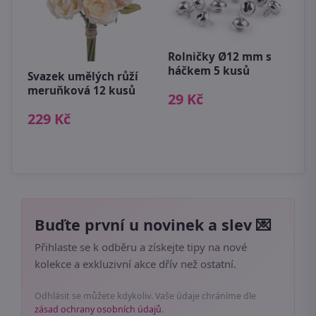
Rolničky Ø12 mm s
háčkem 5 kusů
Svazek umělých růží
D
meruňková 12 kusů
29 Kč
X
229 Kč
1
Buďte první u novinek a slev 💌
Přihlaste se k odběru a získejte tipy na nové
kolekce a exkluzivní akce dřív než ostatní.
Odhlásit se můžete kdykoliv. Vaše údaje chráníme dle
zásad ochrany osobních údajů
.