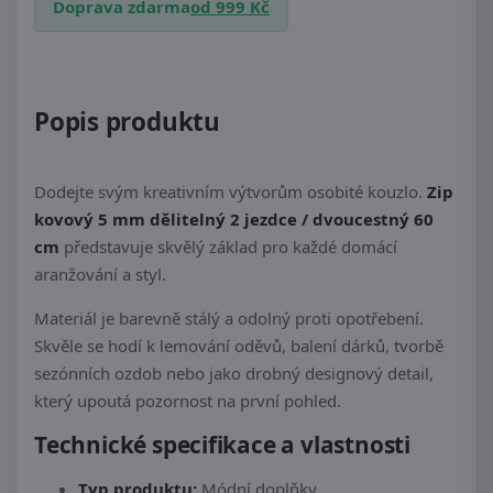
Doprava zdarma
od 999 Kč
Popis produktu
Dodejte svým kreativním výtvorům osobité kouzlo.
Zip
kovový 5 mm dělitelný 2 jezdce / dvoucestný 60
cm
představuje skvělý základ pro každé domácí
aranžování a styl.
Materiál je barevně stálý a odolný proti opotřebení.
Skvěle se hodí k lemování oděvů, balení dárků, tvorbě
sezónních ozdob nebo jako drobný designový detail,
který upoutá pozornost na první pohled.
Technické specifikace a vlastnosti
Typ produktu:
Módní doplňky