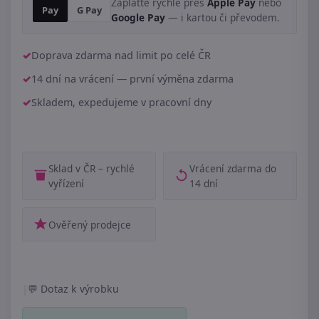
Zaplaťte rychle přes
Apple Pay
nebo
Pay
G Pay
Google Pay
— i kartou či převodem.
Doprava zdarma nad limit po celé ČR
14 dní na vrácení — první výměna zdarma
Skladem, expedujeme v pracovní dny
Sklad v ČR – rychlé
Vrácení zdarma do
vyřízení
14 dní
Ověřený prodejce
|
Dotaz k výrobku