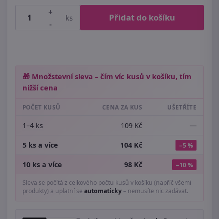
+
Přidat do košíku
ks
-
🎁 Množstevní sleva – čím víc kusů v košíku, tím
nižší cena
POČET KUSŮ
CENA ZA KUS
UŠETŘÍTE
1–4 ks
109 Kč
—
5 ks a více
104 Kč
−5 %
10 ks a více
98 Kč
−10 %
Sleva se počítá z celkového počtu kusů v košíku (napříč všemi
produkty) a uplatní se
automaticky
– nemusíte nic zadávat.