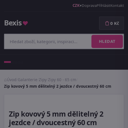
CZK
Doprava
Přihlásit
Kontakt
Bexis
♥
0 Kč
HLEDAT
Menu
Úvod
/
Galanterie
/
Zipy
/
Zipy 60 - 65 cm
/
Zip kovový 5 mm dělitelný 2 jezdce / dvoucestný 60 cm
Zip kovový 5 mm dělitelný 2
jezdce / dvoucestný 60 cm