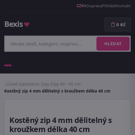
CZK
Doprava
Přihlásit
Kontakt
Bexis
♥
0 Kč
HLEDAT
Menu
Úvod
/
Galanterie
/
Zipy
/
Zipy 40 - 45 cm
/
Kostěný zip 4 mm dělitelný s kroužkem délka 40 cm
Kostěný zip 4 mm dělitelný s
kroužkem délka 40 cm