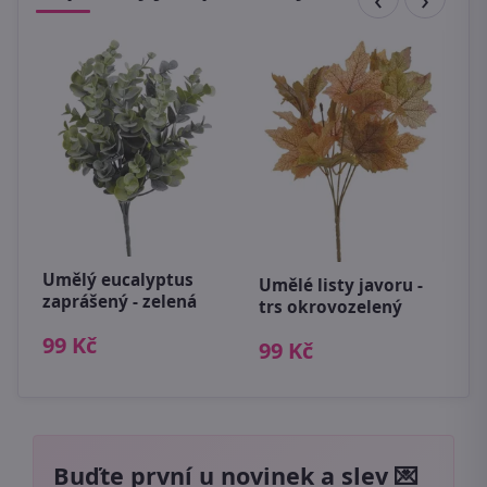
S
n
ks
7
Umělý eucalyptus
Umělé listy javoru -
zaprášený - zelená
trs okrovozelený
99 Kč
99 Kč
Buďte první u novinek a slev 💌