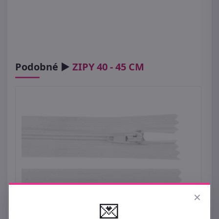
Podobné ►
ZIPY 40 - 45 CM
×
💌