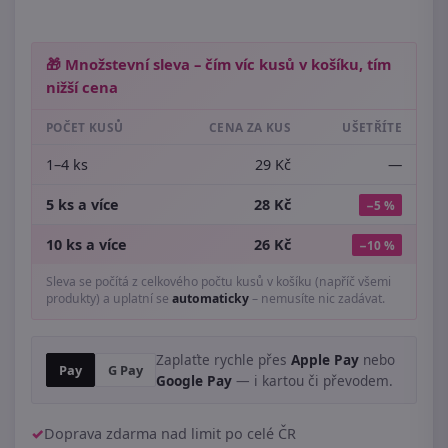
🎁 Množstevní sleva – čím víc kusů v košíku, tím
nižší cena
POČET KUSŮ
CENA ZA KUS
UŠETŘÍTE
1–4 ks
29 Kč
—
5 ks a více
28 Kč
−5 %
10 ks a více
26 Kč
−10 %
Sleva se počítá z celkového počtu kusů v košíku (napříč všemi
produkty) a uplatní se
automaticky
– nemusíte nic zadávat.
Zaplaťte rychle přes
Apple Pay
nebo
Pay
G Pay
Google Pay
— i kartou či převodem.
Doprava zdarma nad limit po celé ČR