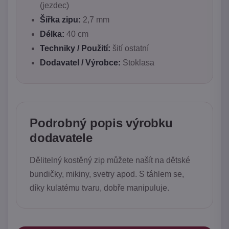
(jezdec)
Šířka zipu:
2,7 mm
Délka:
40 cm
Techniky / Použití:
šití ostatní
Dodavatel / Výrobce:
Stoklasa
Podrobný popis výrobku
dodavatele
Dělitelný kostěný zip můžete našít na dětské
bundičky, mikiny, svetry apod. S táhlem se,
díky kulatému tvaru, dobře manipuluje.