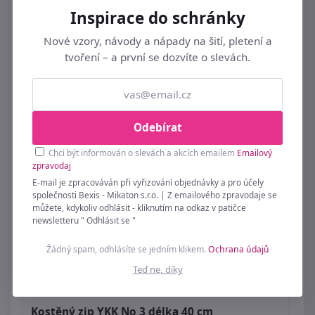
Inspirace do schránky
Spirálový Zip Autolock: Šíře 3 mm, Délka 40
cm
Nové vzory, návody a nápady na šití, pletení a
tvoření – a první se dozvíte o slevách.
19 Kč
Odebírat
Chci být informován o slevách a akcích emailem
Emailový
zpravodaj
E-mail je zpracováván při vyřizování objednávky a pro účely
společnosti Bexis - Mikaton s.r.o. | Z emailového zpravodaje se
můžete, kdykoliv odhlásit - kliknutím na odkaz v patičce
newsletteru " Odhlásit se "
Žádný spam, odhlásíte se jedním klikem.
Ochrana údajů
Teď ne, díky
Kostěný zip YKK No 3 délka 40 cm