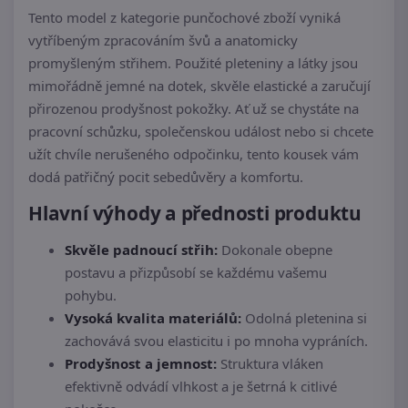
Tento model z kategorie punčochové zboží vyniká
vytříbeným zpracováním švů a anatomicky
promyšleným střihem. Použité pleteniny a látky jsou
mimořádně jemné na dotek, skvěle elastické a zaručují
přirozenou prodyšnost pokožky. Ať už se chystáte na
pracovní schůzku, společenskou událost nebo si chcete
užít chvíle nerušeného odpočinku, tento kousek vám
dodá patřičný pocit sebedůvěry a komfortu.
Hlavní výhody a přednosti produktu
Skvěle padnoucí střih:
Dokonale obepne
postavu a přizpůsobí se každému vašemu
pohybu.
Vysoká kvalita materiálů:
Odolná pletenina si
zachovává svou elasticitu i po mnoha vypráních.
Prodyšnost a jemnost:
Struktura vláken
efektivně odvádí vlhkost a je šetrná k citlivé