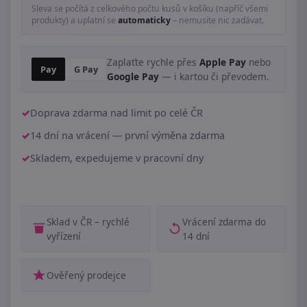
Sleva se počítá z celkového počtu kusů v košíku (napříč všemi
produkty) a uplatní se
automaticky
– nemusíte nic zadávat.
Zaplaťte rychle přes
Apple Pay
nebo
Pay
G Pay
Google Pay
— i kartou či převodem.
Doprava zdarma nad limit po celé ČR
14 dní na vrácení — první výměna zdarma
Skladem, expedujeme v pracovní dny
Sklad v ČR – rychlé
Vrácení zdarma do
vyřízení
14 dní
Ověřený prodejce