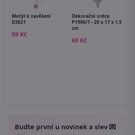
2-
Motýl k zavěšení
Dekorační srdce
A
D3621
P1996/1 - 20 x 17 x 1,5
s
cm
59 Kč
7
69 Kč
Buďte první u novinek a slev 💌