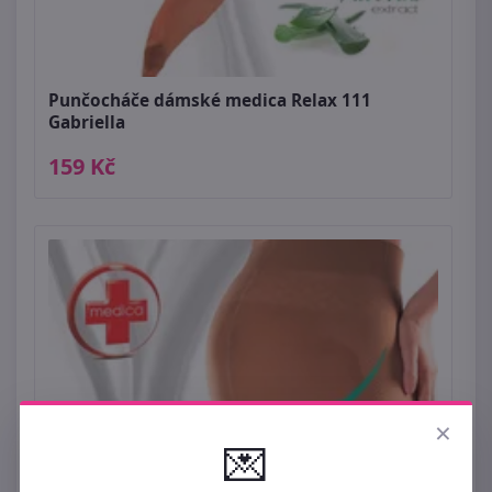
Punčocháče dámské medica Relax 111
Gabriella
159 Kč
×
💌