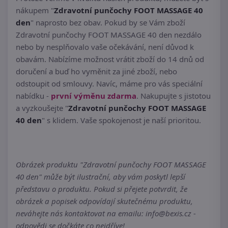
nákupem "
Zdravotní punčochy FOOT MASSAGE 40
den
" naprosto bez obav. Pokud by se Vám zboží
Zdravotní punčochy FOOT MASSAGE 40 den nezdálo
nebo by nesplňovalo vaše očekávání, není důvod k
obavám. Nabízíme možnost vrátit zboží do 14 dnů od
doručení a buď ho vyměnit za jiné zboží, nebo
odstoupit od smlouvy. Navíc, máme pro vás speciální
nabídku -
první výměnu zdarma
. Nakupujte s jistotou
a vyzkoušejte "
Zdravotní punčochy FOOT MASSAGE
40 den
" s klidem. Vaše spokojenost je naší prioritou.
Obrázek produktu "Zdravotní punčochy FOOT MASSAGE
40 den" může být ilustrační, aby vám poskytl lepší
představu o produktu. Pokud si přejete potvrdit, že
obrázek a popisek odpovídají skutečnému produktu,
neváhejte nás kontaktovat na emailu: info@bexis.cz -
odpovědi se dočkáte co nejdříve!