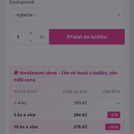
Dostupnosti
+
Přidat do košíku
ks
-
🎁 Množstevní sleva – čím víc kusů v košíku, tím
nižší cena
POČET KUSŮ
CENA ZA KUS
UŠETŘÍTE
1–4 ks
309 Kč
—
5 ks a více
294 Kč
−5 %
10 ks a více
278 Kč
−10 %