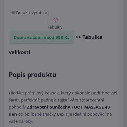
|
|
Dotaz k výrobku
Tabulky
velikostí
>> Tabulka
Doprava zdarma
od 999 Kč
velikosti
Popis produktu
Hledáte prémiový kousek, který dokonale podtrhne váš
šarm, perfektně padne a zajistí vám stoprocentní
pohodlí?
Zdravotní punčochy FOOT MASSAGE 40
den
od oblíbené značky Bexis je ideální odpovědí na
vaše nároky.