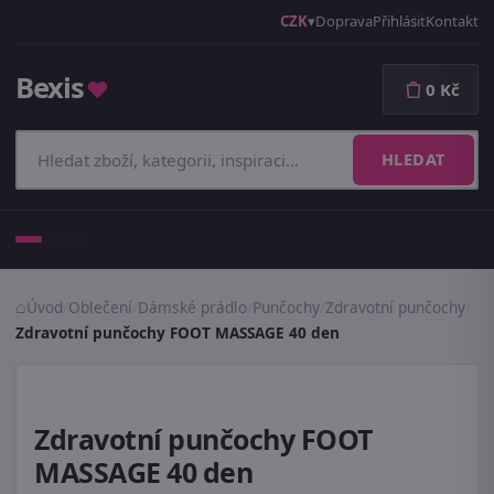
CZK
Doprava
Přihlásit
Kontakt
Bexis
♥
0 Kč
HLEDAT
Menu
Úvod
/
Oblečení
/
Dámské prádlo
/
Punčochy
/
Zdravotní punčochy
/
Zdravotní punčochy FOOT MASSAGE 40 den
Zdravotní punčochy FOOT
MASSAGE 40 den