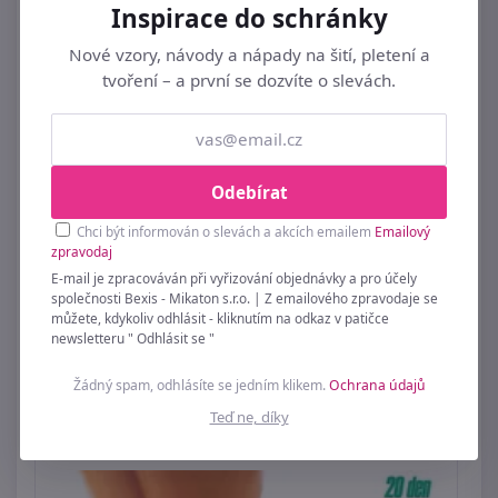
Inspirace do schránky
Nové vzory, návody a nápady na šití, pletení a
tvoření – a první se dozvíte o slevách.
Odebírat
Chci být informován o slevách a akcích emailem
Emailový
zpravodaj
E-mail je zpracováván při vyřizování objednávky a pro účely
společnosti Bexis - Mikaton s.r.o. | Z emailového zpravodaje se
můžete, kdykoliv odhlásit - kliknutím na odkaz v patičce
Punčocháče dámské medica Mama 108
newsletteru " Odhlásit se "
Gabriella
Žádný spam, odhlásíte se jedním klikem.
Ochrana údajů
169 Kč
Teď ne, díky