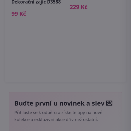
Dekorační zajíc D3588
229 Kč
99 Kč
U
p
9
Buďte první u novinek a slev 💌
Přihlaste se k odběru a získejte tipy na nové
kolekce a exkluzivní akce dřív než ostatní.