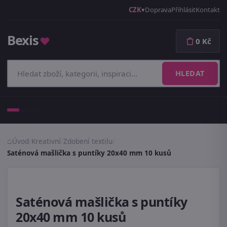
CZK
Doprava
Přihlásit
Kontakt
Bexis
♥
0 Kč
HLEDAT
Menu
Úvod
/
Kreativní
/
Zdobení textilu
/
Saténová mašlička s puntíky 20x40 mm 10 kusů
Saténová mašlička s puntíky
20x40 mm 10 kusů