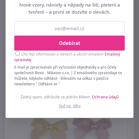
Nové vzory, návody a nápady na šití, pletení a
tvoření – a první se dozvíte o slevách.
Kožený štítek srdce 12x70 mm
Odebírat
39 Kč
Chci být informován o slevách a akcích emailem
Emailový
zpravodaj
E-mail je zpracováván při vyřizování objednávky a pro účely
společnosti Bexis - Mikaton s.r.o. | Z emailového zpravodaje se
můžete, kdykoliv odhlásit - kliknutím na odkaz v patičce
newsletteru " Odhlásit se "
Žádný spam, odhlásíte se jedním klikem.
Ochrana údajů
Teď ne, díky