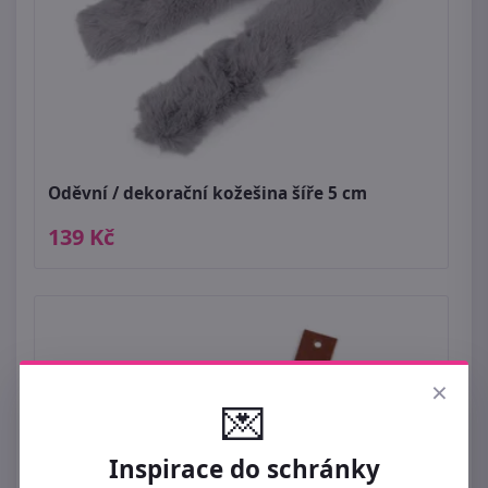
Oděvní / dekorační kožešina šíře 5 cm
139 Kč
×
💌
Inspirace do schránky