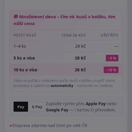
🎁 Množstevní sleva – čím víc kusů v košíku, tím
nižší cena
POČET KUSŮ
CENA ZA KUS
UŠETŘÍTE
1–4 ks
29 Kč
—
5 ks a více
28 Kč
−5 %
10 ks a více
26 Kč
−10 %
Sleva se počítá z celkového počtu kusů v košíku (napříč všemi
produkty) a uplatní se
automaticky
– nemusíte nic zadávat.
Zaplaťte rychle přes
Apple Pay
nebo
Pay
G Pay
Google Pay
— i kartou či převodem.
Doprava zdarma nad limit po celé ČR