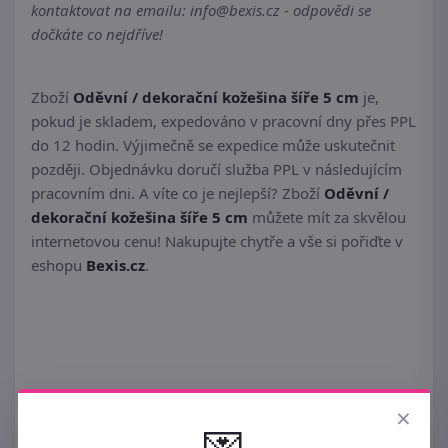
kontaktovat na emailu: info@bexis.cz - odpovědi se
dočkáte co nejdříve!
Zboží
Oděvní / dekorační kožešina šíře 5 cm
je,
pokud je skladem, expedováno v pracovní dny přes PPL
do 12 hodin. Výjimečně se expedice může uskutečnit
později. Objednávku doručí služba PPL v následujícím
pracovním dni. A víte co je nejlepší? Zboží
Oděvní /
dekorační kožešina šíře 5 cm
můžete mít za skvělou
internetovou cenu! Nakupujte chytře a vše si pořiďte v
eshopu
Bexis.cz
.
×
💌
Podobné ►
ZDOBENÍ TEXTILU