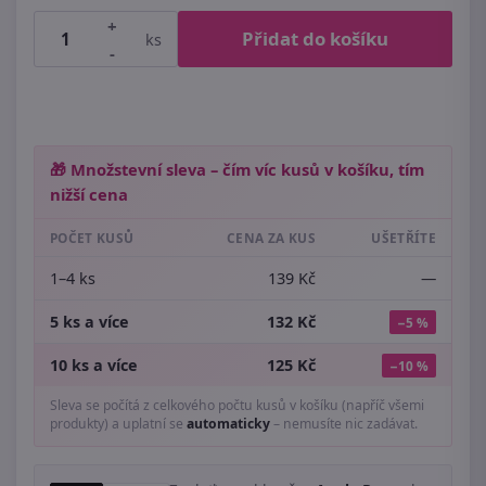
+
Přidat do košíku
ks
-
🎁 Množstevní sleva – čím víc kusů v košíku, tím
nižší cena
POČET KUSŮ
CENA ZA KUS
UŠETŘÍTE
1–4 ks
139 Kč
—
5 ks a více
132 Kč
−5 %
10 ks a více
125 Kč
−10 %
Sleva se počítá z celkového počtu kusů v košíku (napříč všemi
produkty) a uplatní se
automaticky
– nemusíte nic zadávat.