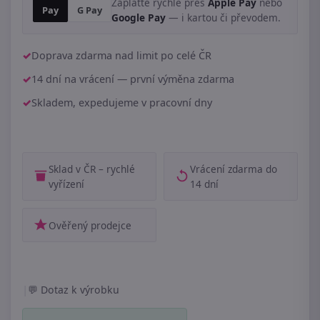
Zaplaťte rychle přes
Apple Pay
nebo
Pay
G Pay
Google Pay
— i kartou či převodem.
Doprava zdarma nad limit po celé ČR
14 dní na vrácení — první výměna zdarma
Skladem, expedujeme v pracovní dny
Sklad v ČR – rychlé
Vrácení zdarma do
vyřízení
14 dní
Ověřený prodejce
|
Dotaz k výrobku