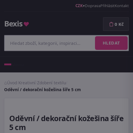
CZK
Doprava
Přihlásit
Kontakt
Bexis
♥
0 Kč
HLEDAT
Menu
Úvod
/
Kreativní
/
Zdobení textilu
/
Oděvní / dekorační kožešina šíře 5 cm
Oděvní / dekorační kožešina šíře
5 cm