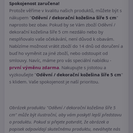
Spokojenost zaručena!
Protože věříme v kvalitu našich produktů, můžete být s
nákupem "
Oděvní / dekorační kožešina šíře 5 cm
"
naprosto bez obav. Pokud by se Vám zboží Oděvní /
dekorační kožešina šíře 5 cm nezdálo nebo by
nesplňovalo vaše očekávání, není důvod k obavám.
Nabízíme možnost vrátit zboží do 14 dnů od doručení a
buď ho vyměnit za jiné zboží, nebo odstoupit od
smlouvy. Navíc, máme pro vás speciální nabídku -
první výměnu zdarma
. Nakupujte s jistotou a
vyzkoušejte "
Oděvní / dekorační kožešina šíře 5 cm
"
s klidem. Vaše spokojenost je naší prioritou.
Obrázek produktu "Oděvní / dekorační kožešina šíře 5
cm" může být ilustrační, aby vám poskytl lepší představu
o produktu. Pokud si přejete potvrdit, že obrázek a
popisek odpovídají skutečnému produktu, neváhejte nás