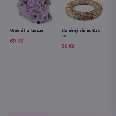
Umělá hortenzie
Slaměný věnec Ø35
cm
69 Kč
2
D
59 Kč
X
7