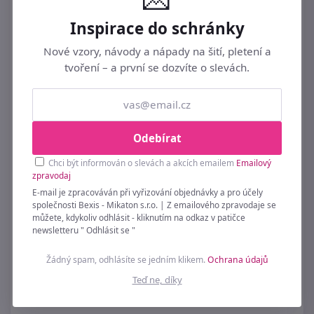
Inspirace do schránky
Nové vzory, návody a nápady na šití, pletení a
tvoření – a první se dozvíte o slevách.
Odebírat
Chci být informován o slevách a akcích emailem
Emailový
zpravodaj
E-mail je zpracováván při vyřizování objednávky a pro účely
společnosti Bexis - Mikaton s.r.o. | Z emailového zpravodaje se
můžete, kdykoliv odhlásit - kliknutím na odkaz v patičce
newsletteru " Odhlásit se "
Fixační kolíček velký / svorka 12x56 mm na
látky 50 ks
Žádný spam, odhlásíte se jedním klikem.
Ochrana údajů
279 Kč
Teď ne, díky