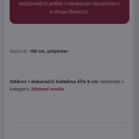
krejčovských potřeb s bleskovým doručením z
e-shopu Bexis.cz.
Materiál:
100 cm, polyester
Oděvní / dekorační kožešina šíře 5 cm
naleznete v
kategorii:
Zdobení textilu