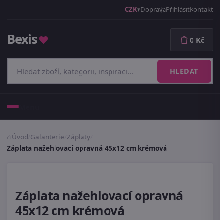
CZK
Doprava
Přihlásit
Kontakt
Bexis
♥
0 Kč
HLEDAT
Menu
Úvod
/
Galanterie
/
Záplaty
/
Záplata nažehlovací opravná 45x12 cm krémová
Záplata nažehlovací opravná
45x12 cm krémová