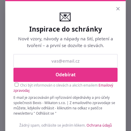
×
💌
Inspirace do schránky
Nové vzory, návody a nápady na šití, pletení a
tvoření – a první se dozvíte o slevách.
Samolepicí záplata voděodolná
Odebírat
49 Kč
Chci být informován o slevách a akcích emailem
Emailový
zpravodaj
E-mail je zpracováván při vyřizování objednávky a pro účely
společnosti Bexis - Mikaton s.r.o. | Z emailového zpravodaje se
můžete, kdykoliv odhlásit - kliknutím na odkaz v patičce
newsletteru " Odhlásit se "
Žádný spam, odhlásíte se jedním klikem.
Ochrana údajů