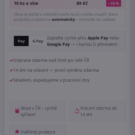
10 ks a více
89 Kč
−10 %
Sleva se počítá z celkového počtu kusů v košíku (napříč všemi
produkty) a uplatní se
automaticky
– nemusíte nic zadávat.
Zaplaťte rychle přes
Apple Pay
nebo
Pay
G Pay
Google Pay
— i kartou či převodem.
Doprava zdarma nad limit po celé ČR
14 dní na vrácení — první výměna zdarma
Skladem, expedujeme v pracovní dny
Sklad v ČR – rychlé
Vrácení zdarma do
vyřízení
14 dní
Ověřený prodejce