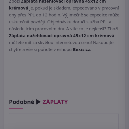
Zboží
Záplata nažehlovací opravná 45x12 cm
krémová
je, pokud je skladem, expedováno v pracovní
dny přes PPL do 12 hodin. Výjimečně se expedice může
uskutečnit později. Objednávku doručí služba PPL v
následujícím pracovním dni. A víte co je nejlepší? Zboží
Záplata nažehlovací opravná 45x12 cm krémová
můžete mít za skvělou internetovou cenu! Nakupujte
chytře a vše si pořiďte v eshopu
Bexis.cz
.
Podobné ►
ZÁPLATY