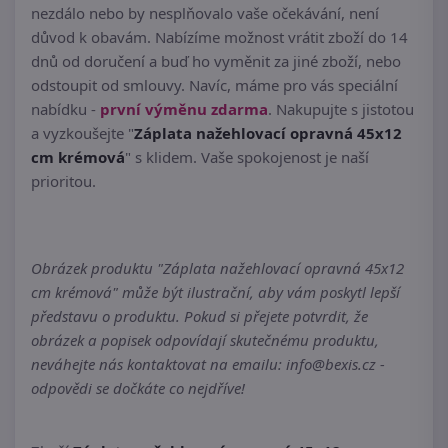
nezdálo nebo by nesplňovalo vaše očekávání, není
důvod k obavám. Nabízíme možnost vrátit zboží do 14
dnů od doručení a buď ho vyměnit za jiné zboží, nebo
odstoupit od smlouvy. Navíc, máme pro vás speciální
nabídku -
první výměnu zdarma
. Nakupujte s jistotou
a vyzkoušejte "
Záplata nažehlovací opravná 45x12
cm krémová
" s klidem. Vaše spokojenost je naší
prioritou.
Obrázek produktu "Záplata nažehlovací opravná 45x12
cm krémová" může být ilustrační, aby vám poskytl lepší
představu o produktu. Pokud si přejete potvrdit, že
obrázek a popisek odpovídají skutečnému produktu,
neváhejte nás kontaktovat na emailu: info@bexis.cz -
odpovědi se dočkáte co nejdříve!