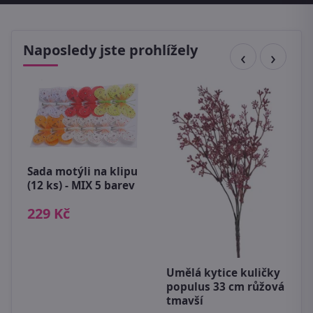
Naposledy jste prohlížely
Sada motýli na klipu
(12 ks) - MIX 5 barev
229 Kč
D
P
3
Umělá kytice kuličky
populus 33 cm růžová
tmavší