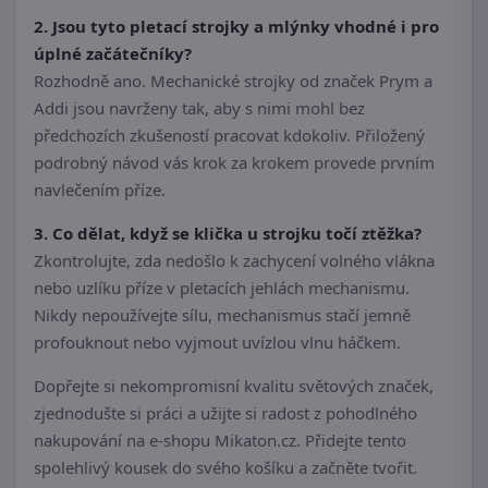
2. Jsou tyto pletací strojky a mlýnky vhodné i pro
úplné začátečníky?
Rozhodně ano. Mechanické strojky od značek Prym a
Addi jsou navrženy tak, aby s nimi mohl bez
předchozích zkušeností pracovat kdokoliv. Přiložený
podrobný návod vás krok za krokem provede prvním
navlečením příze.
3. Co dělat, když se klička u strojku točí ztěžka?
Zkontrolujte, zda nedošlo k zachycení volného vlákna
nebo uzlíku příze v pletacích jehlách mechanismu.
Nikdy nepoužívejte sílu, mechanismus stačí jemně
profouknout nebo vyjmout uvízlou vlnu háčkem.
Dopřejte si nekompromisní kvalitu světových značek,
zjednodušte si práci a užijte si radost z pohodlného
nakupování na e-shopu Mikaton.cz. Přidejte tento
spolehlivý kousek do svého košíku a začněte tvořit.