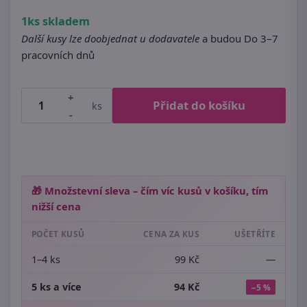
1ks skladem
Další kusy lze doobjednat u dodavatele
a budou Do 3–7
pracovních dnů
+
Přidat do košíku
ks
-
🎁 Množstevní sleva – čím víc kusů v košíku, tím
nižší cena
POČET KUSŮ
CENA ZA KUS
UŠETŘÍTE
1–4 ks
99 Kč
—
5 ks a více
94 Kč
−5 %