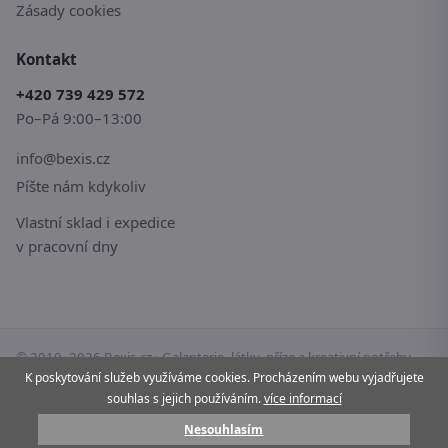
Zásady cookies
Kontakt
+420 739 429 572
Po–Pá 9:00–13:00
info@bexis.cz
Píšte nám kdykoliv
Vlastní sklad i expedice
v pracovní dny
© 2010–2026 Bexis.cz · Galanterie, látky, příze a kreativní potřeby
K poskytování služeb využíváme cookies. Procházením webu vyjadřujete
pro vaše tvoření.
souhlas s jejich používáním.
více informací
Stránky používají cookies.
Více informací
Nesouhlasím
Pay
G Pay
VISA
Mastercard