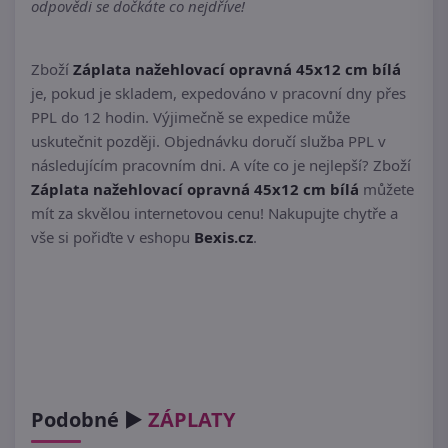
odpovědi se dočkáte co nejdříve!
Zboží
Záplata nažehlovací opravná 45x12 cm bílá
je, pokud je skladem, expedováno v pracovní dny přes
PPL do 12 hodin. Výjimečně se expedice může
uskutečnit později. Objednávku doručí služba PPL v
následujícím pracovním dni. A víte co je nejlepší? Zboží
Záplata nažehlovací opravná 45x12 cm bílá
můžete
mít za skvělou internetovou cenu! Nakupujte chytře a
vše si pořiďte v eshopu
Bexis.cz
.
Podobné ►
ZÁPLATY