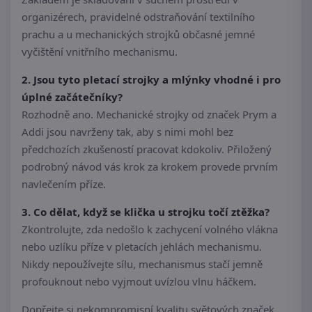
organizérech, pravidelné odstraňování textilního
prachu a u mechanických strojků občasné jemné
vyčištění vnitřního mechanismu.
2. Jsou tyto pletací strojky a mlýnky vhodné i pro
úplné začátečníky?
Rozhodně ano. Mechanické strojky od značek Prym a
Addi jsou navrženy tak, aby s nimi mohl bez
předchozích zkušeností pracovat kdokoliv. Přiložený
podrobný návod vás krok za krokem provede prvním
navlečením příze.
3. Co dělat, když se klička u strojku točí ztěžka?
Zkontrolujte, zda nedošlo k zachycení volného vlákna
nebo uzlíku příze v pletacích jehlách mechanismu.
Nikdy nepoužívejte sílu, mechanismus stačí jemně
profouknout nebo vyjmout uvízlou vlnu háčkem.
Dopřejte si nekompromisní kvalitu světových značek,