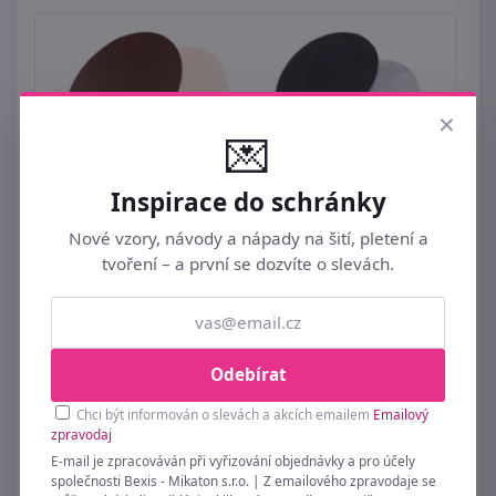
×
💌
Inspirace do schránky
Nové vzory, návody a nápady na šití, pletení a
tvoření – a první se dozvíte o slevách.
Nažehlovací záplaty z eko kůže 12x18 cm
Odebírat
49 Kč
Chci být informován o slevách a akcích emailem
Emailový
zpravodaj
E-mail je zpracováván při vyřizování objednávky a pro účely
společnosti Bexis - Mikaton s.r.o. | Z emailového zpravodaje se