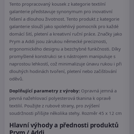
Tento propracovaný kousek z kategorie textilní
galanterie představuje synonymum pro inovativní
řešení a dlouhou životnost. Tento produkt z kategorie
galanterie slouží jako spolehlivý pomocník pro každé
domácí šití, pletení a kreativní ruční práce. Značky jako
Prym a Addi jsou zárukou německé preciznosti,
ergonomického designu a bezchybné funkčnosti. Díky
promyšlené konstrukci se s nástrojem manipuluje s
naprostou lehkostí, což minimalizuje únavu rukou i při
dlouhých hodinách tvoření, pletení nebo začišťování
oděvů.
Doplňující parametry z výroby:
Opravná jemná a
pevná nažehlovací polyesterová tkanina k opravě
textilií. Použijte z rubové strany, pro zvýšení
soudržnosti přišijte několika stehy. Rozměr 45 x 12 cm
Hlavní výhody a přednosti produktů
Prym / Addi