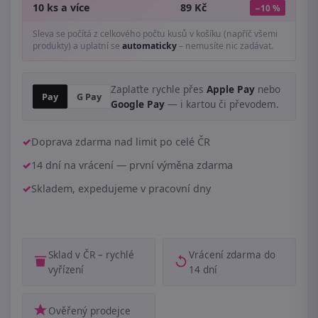
10 ks a více
89 Kč
−10 %
Sleva se počítá z celkového počtu kusů v košíku (napříč všemi
produkty) a uplatní se
automaticky
– nemusíte nic zadávat.
Zaplaťte rychle přes
Apple Pay
nebo
Pay
G Pay
Google Pay
— i kartou či převodem.
Doprava zdarma nad limit po celé ČR
14 dní na vrácení — první výměna zdarma
Skladem, expedujeme v pracovní dny
Sklad v ČR – rychlé
Vrácení zdarma do
vyřízení
14 dní
Ověřený prodejce