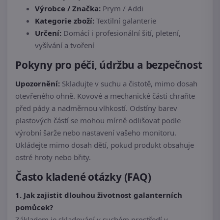
Výrobce / Značka:
Prym / Addi
Kategorie zboží:
Textilní galanterie
Určení:
Domácí i profesionální šití, pletení,
vyšívání a tvoření
Pokyny pro péči, údržbu a bezpečnost
Upozornění:
Skladujte v suchu a čistotě, mimo dosah
otevřeného ohně. Kovové a mechanické části chraňte
před pády a nadměrnou vlhkostí. Odstíny barev
plastových částí se mohou mírně odlišovat podle
výrobní šarže nebo nastavení vašeho monitoru.
Ukládejte mimo dosah dětí, pokud produkt obsahuje
ostré hroty nebo břity.
Často kladené otázky (FAQ)
1. Jak zajistit dlouhou životnost galanterních
pomůcek?
Základem je skladování v suchém prostředí v