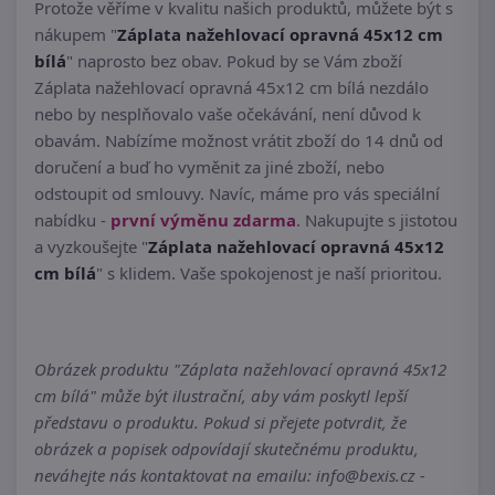
Protože věříme v kvalitu našich produktů, můžete být s
nákupem "
Záplata nažehlovací opravná 45x12 cm
bílá
" naprosto bez obav. Pokud by se Vám zboží
Záplata nažehlovací opravná 45x12 cm bílá nezdálo
nebo by nesplňovalo vaše očekávání, není důvod k
obavám. Nabízíme možnost vrátit zboží do 14 dnů od
doručení a buď ho vyměnit za jiné zboží, nebo
odstoupit od smlouvy. Navíc, máme pro vás speciální
nabídku -
první výměnu zdarma
. Nakupujte s jistotou
a vyzkoušejte "
Záplata nažehlovací opravná 45x12
cm bílá
" s klidem. Vaše spokojenost je naší prioritou.
Obrázek produktu "Záplata nažehlovací opravná 45x12
cm bílá" může být ilustrační, aby vám poskytl lepší
představu o produktu. Pokud si přejete potvrdit, že
obrázek a popisek odpovídají skutečnému produktu,
neváhejte nás kontaktovat na emailu: info@bexis.cz -