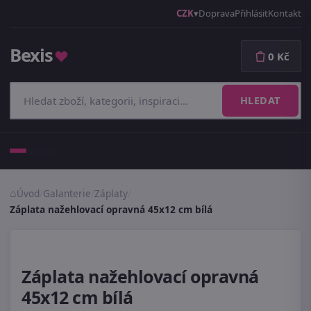
CZK
Doprava
Přihlásit
Kontakt
Bexis
♥
0 Kč
HLEDAT
Menu
Úvod
/
Galanterie
/
Záplaty
/
Záplata nažehlovací opravná 45x12 cm bílá
Záplata nažehlovací opravná
45x12 cm bílá