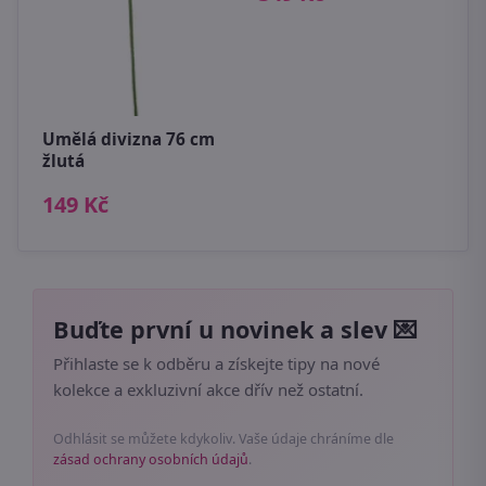
9
Umělá divizna 76 cm
žlutá
149 Kč
Buďte první u novinek a slev 💌
Přihlaste se k odběru a získejte tipy na nové
kolekce a exkluzivní akce dřív než ostatní.
Odhlásit se můžete kdykoliv. Vaše údaje chráníme dle
zásad ochrany osobních údajů
.