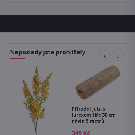
Naposledy jste prohlížely
Přírodní juta s
lurexem šíře 30 cm
návin 5 metrů
S
K
349 Kč
c