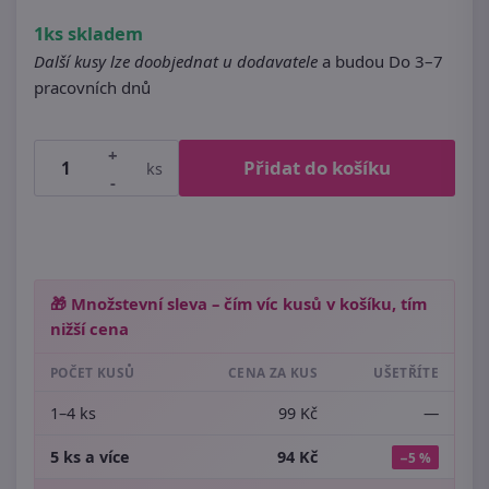
1ks skladem
Další kusy lze doobjednat u dodavatele
a budou Do 3–7
pracovních dnů
+
Přidat do košíku
ks
-
🎁 Množstevní sleva – čím víc kusů v košíku, tím
nižší cena
POČET KUSŮ
CENA ZA KUS
UŠETŘÍTE
1–4 ks
99 Kč
—
5 ks a více
94 Kč
−5 %