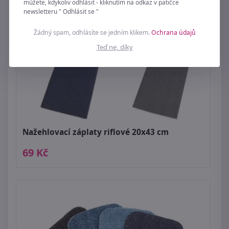
můžete, kdykoliv odhlásit - kliknutím na odkaz v patičce
newsletteru " Odhlásit se "
Žádný spam, odhlásíte se jedním klikem.
Ochrana údajů
Teď ne, díky
Nažehlovací záplaty riflové 20x43 cm
69 Kč