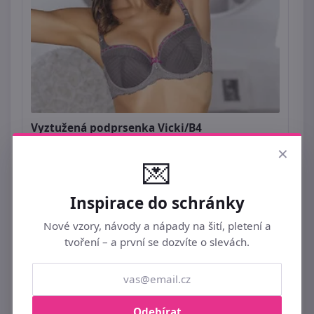
Vyztužená podprsenka Vicki/B4
×
449 Kč
💌
Inspirace do schránky
Nové vzory, návody a nápady na šití, pletení a
tvoření – a první se dozvíte o slevách.
Odebírat