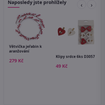
Naposledy jste prohlížely
Větvička jeřabin k
M
ks
aranžování
p
Klipy srdce 6ks D3057
279 Kč
1
49 Kč