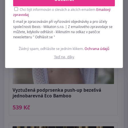
Chci být informován o slevách a akcích emailem
Emailový
zpravodaj
E-mail je zpracováván při vyřizování objednávky a pro účely
společnosti Bexis - Mikaton s.r.o. | Z emailového zpravodaje se
můžete, kdykoliv odhlásit - kliknutím na odkaz v patičce
newsletteru " Odhlásit se "
Žádný spam, odhlásíte se jedním klikem.
Ochrana údajů
Teď ne, díky
Vyztužená podprsenka push-up bezešvá
jednobarevná Eco Bamboo
539 Kč