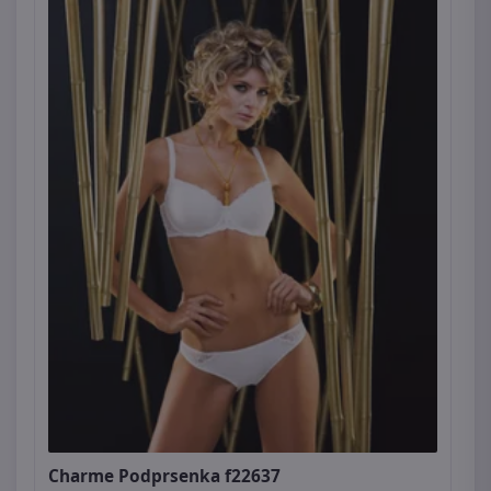
Charme Podprsenka f22637