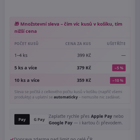
🎁 Množstevní sleva – čím víc kusů v košíku, tím
nižší cena
POČET KUSŮ
CENA ZA KUS
UŠETŘÍTE
1–4 ks
399 Kč
—
5 ks a více
379 Kč
−5 %
10 ks a více
359 Kč
−10 %
Sleva se počítá z celkového počtu kusů v košíku (napříč všemi
produkty) a uplatní se
automaticky
– nemusíte nic zadávat.
Zaplaťte rychle přes
Apple Pay
nebo
Pay
G Pay
Google Pay
— i kartou či převodem.
Doprava zdarma nad limit po celé ČR