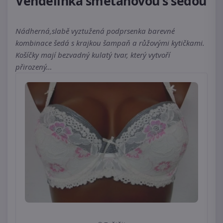
Vendelínka smetanovou s šedou
Nádherná,slabě vyztužená podprsenka barevné
kombinace šedá s krajkou šampaň a růžovými kytičkami.
Košíčky mají bezvadný kulatý tvar, který vytvoří
přirozený…