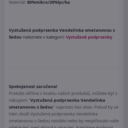
Materiál:
80%mikro/20%lyc/ba
Vyztužená podprsenka Vendelínka smetanovou s
šedou
naleznete v kategorii:
Vyztužené podprsenky
Spokojenost zaručena!
Protože věříme v kvalitu našich produktů, můžete být s
nákupem "
Vyztužená podprsenka Vendelínka
smetanovou s šedou
" naprosto bez obav. Pokud by se
Vám zboží Vyztužená podprsenka Vendelínka
smetanovou s šedou nezdálo nebo by nesplňovalo vaše
očekávání, není důvod k obavám. Nabízíme možnost