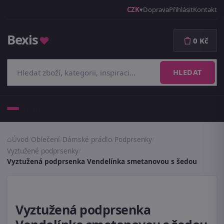
CZK
Doprava
Přihlásit
Kontakt
Bexis
♥
0 Kč
HLEDAT
Menu
Úvod
/
Oblečení
/
Dámské prádlo
/
Podprsenky
/
Vyztužené podprsenky
/
Vyztužená podprsenka Vendelínka smetanovou s šedou
Vyztužená podprsenka