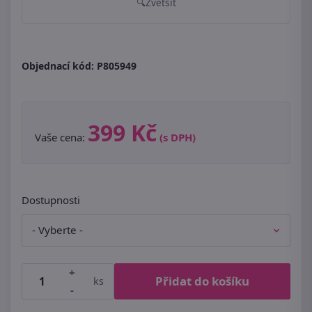
Zvětšit
Objednací kód:
P805949
399 Kč
Vaše cena:
(s DPH)
Dostupnosti
+
Přidat do košíku
ks
-