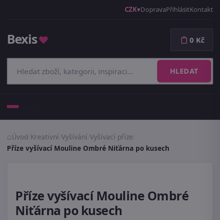
CZK
Doprava
Přihlásit
Kontakt
Bexis
♥
0 Kč
HLEDAT
Menu
Úvod
/
Kreativní
/
Vyšívání
/
Vyšívací příze
/
Příze vyšívací Mouline Ombré Niťárna po kusech
Příze vyšívací Mouline Ombré
Niťárna po kusech