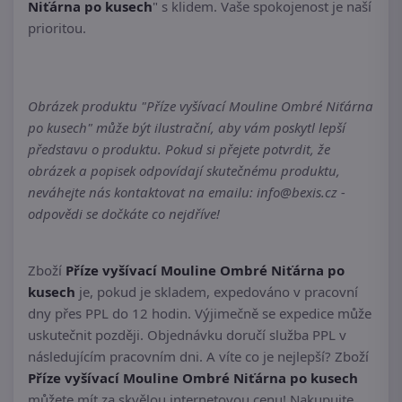
Niťárna po kusech
" s klidem. Vaše spokojenost je naší
prioritou.
Obrázek produktu "Příze vyšívací Mouline Ombré Niťárna
po kusech" může být ilustrační, aby vám poskytl lepší
představu o produktu. Pokud si přejete potvrdit, že
obrázek a popisek odpovídají skutečnému produktu,
neváhejte nás kontaktovat na emailu: info@bexis.cz -
odpovědi se dočkáte co nejdříve!
Zboží
Příze vyšívací Mouline Ombré Niťárna po
kusech
je, pokud je skladem, expedováno v pracovní
dny přes PPL do 12 hodin. Výjimečně se expedice může
uskutečnit později. Objednávku doručí služba PPL v
následujícím pracovním dni. A víte co je nejlepší? Zboží
Příze vyšívací Mouline Ombré Niťárna po kusech
můžete mít za skvělou internetovou cenu! Nakupujte