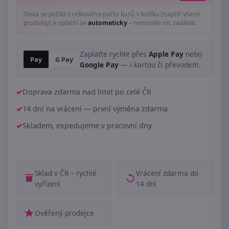
Sleva se počítá z celkového počtu kusů v košíku (napříč všemi
produkty) a uplatní se
automaticky
– nemusíte nic zadávat.
Zaplaťte rychle přes
Apple Pay
nebo
Pay
G Pay
Google Pay
— i kartou či převodem.
Doprava zdarma nad limit po celé ČR
14 dní na vrácení — první výměna zdarma
Skladem, expedujeme v pracovní dny
Sklad v ČR – rychlé
Vrácení zdarma do
vyřízení
14 dní
Ověřený prodejce