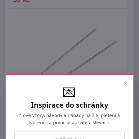
×
💌
Inspirace do schránky
Jehly vyšívací, zlatá ucha
Nové vzory, návody a nápady na šití, pletení a
29 Kč
tvoření – a první se dozvíte o slevách.