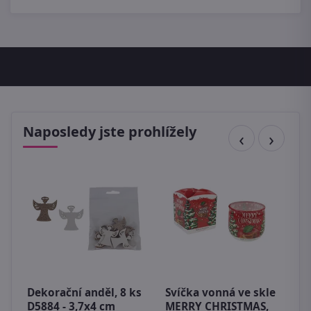
Naposledy jste prohlížely
J
m
Dekorační anděl, 8 ks
Svíčka vonná ve skle
3
D5884 - 3,7x4 cm
MERRY CHRISTMAS,