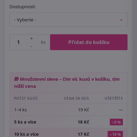
Dostupnosti
+
Přidat do košíku
ks
-
🎁 Množstevní sleva – čím víc kusů v košíku, tím
nižší cena
POČET KUSŮ
CENA ZA KUS
UŠETŘÍTE
1–4 ks
19 Kč
—
5 ks a více
18 Kč
−5 %
10 ks a více
17 Kč
−10 %