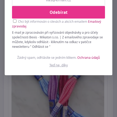
Odebírat
Podobné ►
VYŠÍVACÍ PŘÍZE
Chci být informován o slevách a akcích emailem
Emailový
zpravodaj
E-mail je zpracováván při vyřizování objednávky a pro účely
společnosti Bexis - Mikaton s.r.o. | Z emailového zpravodaje se
můžete, kdykoliv odhlásit - kliknutím na odkaz v patičce
newsletteru " Odhlásit se "
Žádný spam, odhlásíte se jedním klikem.
Ochrana údajů
Teď ne, díky