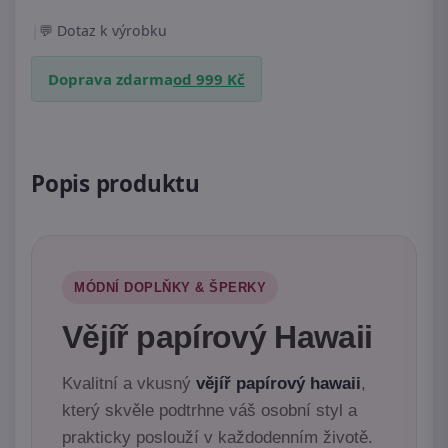
|
Dotaz k výrobku
Doprava zdarma
od 999 Kč
Popis produktu
MÓDNÍ DOPLŇKY & ŠPERKY
Vějíř papírový Hawaii
Kvalitní a vkusný
vějíř papírový hawaii
,
který skvěle podtrhne váš osobní styl a
prakticky poslouží v každodenním životě.