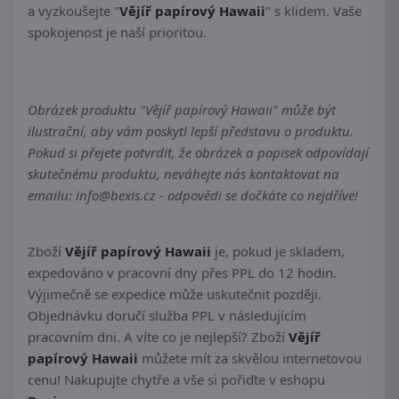
a vyzkoušejte "
Vějíř papírový Hawaii
" s klidem. Vaše
spokojenost je naší prioritou.
Obrázek produktu "Vějíř papírový Hawaii" může být
ilustrační, aby vám poskytl lepší představu o produktu.
Pokud si přejete potvrdit, že obrázek a popisek odpovídají
skutečnému produktu, neváhejte nás kontaktovat na
emailu: info@bexis.cz - odpovědi se dočkáte co nejdříve!
Zboží
Vějíř papírový Hawaii
je, pokud je skladem,
expedováno v pracovní dny přes PPL do 12 hodin.
Výjimečně se expedice může uskutečnit později.
Objednávku doručí služba PPL v následujícím
pracovním dni. A víte co je nejlepší? Zboží
Vějíř
papírový Hawaii
můžete mít za skvělou internetovou
cenu! Nakupujte chytře a vše si pořiďte v eshopu