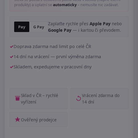
produkty) a uplatní se
automaticky
– nemusíte nic zadávat.
Zaplaťte rychle přes
Apple Pay
nebo
Pay
G Pay
Google Pay
— i kartou či převodem.
Doprava zdarma nad limit po celé ČR
14 dní na vrácení — první výměna zdarma
Skladem, expedujeme v pracovní dny
Sklad v ČR – rychlé
Vrácení zdarma do
vyřízení
14 dní
Ověřený prodejce