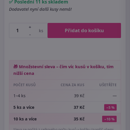
✅ Poslední 11 ks skladem
Dodavatel nyní další kusy nemá!
+
Přidat do košíku
ks
-
🎁 Množstevní sleva – čím víc kusů v košíku, tím
nižší cena
POČET KUSŮ
CENA ZA KUS
UŠETŘÍTE
1–4 ks
39 Kč
—
5 ks a více
37 Kč
−5 %
10 ks a více
35 Kč
−10 %
Sleva se počítá z celkového počtu kusů v košíku (napříč všemi