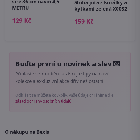
šíře 36 cm návin 4,5
Stuha juta s korálky a
V
METRU
kytkami zelená X0032
x
129 Kč
159 Kč
3
Buďte první u novinek a slev 💌
Přihlaste se k odběru a získejte tipy na nové
kolekce a exkluzivní akce dřív než ostatní.
Odhlásit se můžete kdykoliv. Vaše údaje chráníme dle
zásad ochrany osobních údajů
.
O nákupu na Bexis