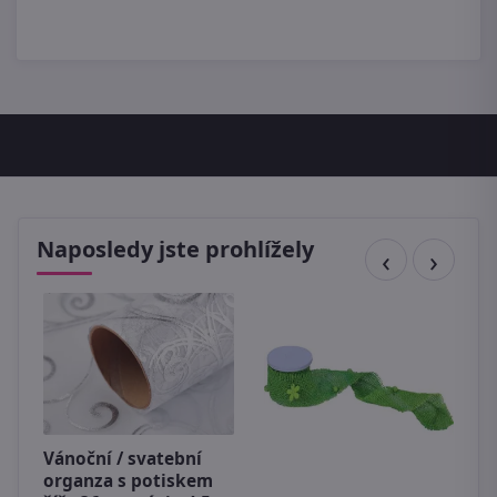
Naposledy jste prohlížely
Vánoční / svatební
m
organza s potiskem