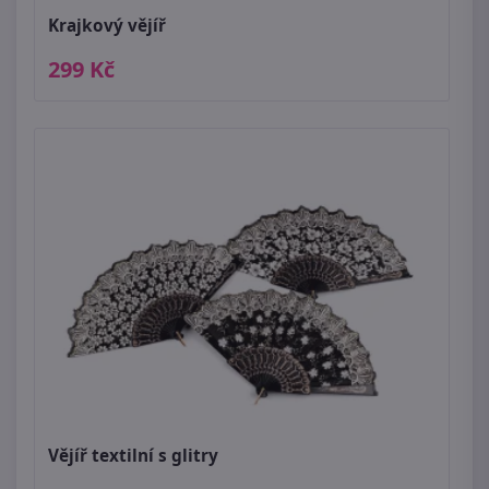
Krajkový vějíř
299 Kč
Vějíř textilní s glitry