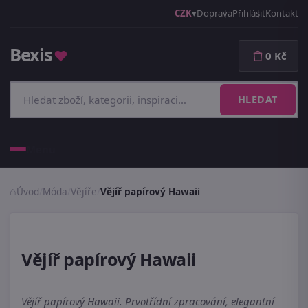
CZK
Doprava
Přihlásit
Kontakt
Bexis
♥
0 Kč
HLEDAT
Menu
Úvod
/
Móda
/
Vějíře
/
Vějíř papírový Hawaii
Vějíř papírový Hawaii
Vějíř papírový Hawaii. Prvotřídní zpracování, elegantní