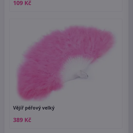
109 Kč
Vějíř péřový velký
389 Kč