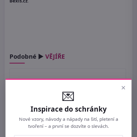
Bexis.cz
.
Podobné ►
VĚJÍŘE
×
💌
Inspirace do schránky
Nové vzory, návody a nápady na šití, pletení a
tvoření – a první se dozvíte o slevách.