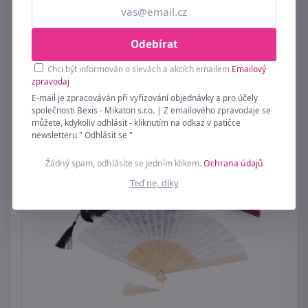
Odebírat
Vějíř textilní květy
Chci být informován o slevách a akcích emailem
Emailový
69 Kč
zpravodaj
E-mail je zpracováván při vyřizování objednávky a pro účely
společnosti Bexis - Mikaton s.r.o. | Z emailového zpravodaje se
můžete, kdykoliv odhlásit - kliknutím na odkaz v patičce
newsletteru " Odhlásit se "
Žádný spam, odhlásíte se jedním klikem.
Ochrana údajů
Teď ne, díky