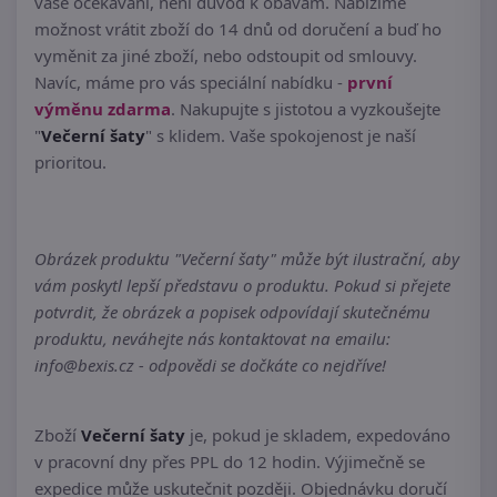
vaše očekávání, není důvod k obavám. Nabízíme
možnost vrátit zboží do 14 dnů od doručení a buď ho
vyměnit za jiné zboží, nebo odstoupit od smlouvy.
Navíc, máme pro vás speciální nabídku -
první
výměnu zdarma
. Nakupujte s jistotou a vyzkoušejte
"
Večerní šaty
" s klidem. Vaše spokojenost je naší
prioritou.
Obrázek produktu "Večerní šaty" může být ilustrační, aby
vám poskytl lepší představu o produktu. Pokud si přejete
potvrdit, že obrázek a popisek odpovídají skutečnému
produktu, neváhejte nás kontaktovat na emailu:
info@bexis.cz - odpovědi se dočkáte co nejdříve!
Zboží
Večerní šaty
je, pokud je skladem, expedováno
v pracovní dny přes PPL do 12 hodin. Výjimečně se
expedice může uskutečnit později. Objednávku doručí