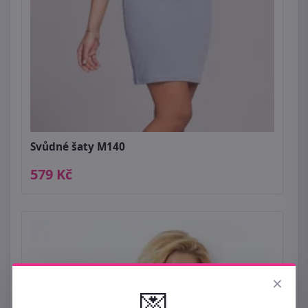
Svůdné šaty M140
579 Kč
×
💌