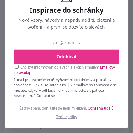
Inspirace do schránky
Nové vzory, návody a nápady na šití, pletení a
tvoření – a první se dozvíte o slevách.
Odebírat
Chci být informován o slevách a akcích emailem
Emailový
zpravodaj
E-mail je zpracováván při vyřizování objednávky a pro účely
společnosti Bexis - Mikaton s.r.o. | Z emailového zpravodaje se
můžete, kdykoliv odhlásit - kliknutím na odkaz v patičce
newsletteru " Odhlásit se "
Žádný spam, odhlásíte se jedním klikem.
Ochrana údajů
Teď ne, díky
Dámské šaty 114-6