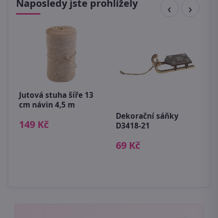
Naposledy jste prohlížely
Jutová stuha šíře 13
D
cm návin 4,5 m
R
S
Dekorační sáňky
149 Kč
n
D3418-21
5
69 Kč