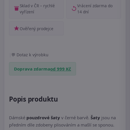
Sklad v ČR – rychlé
Vrácení zdarma do
vyřízení
14 dní
Ověřený prodejce
|
Dotaz k výrobku
Doprava zdarma
od 999 Kč
Popis produktu
Dámské
pouzdrové šaty
v černé barvě.
Šaty
jsou na
předním díle zdobeny plisováním a mašlí se sponou.