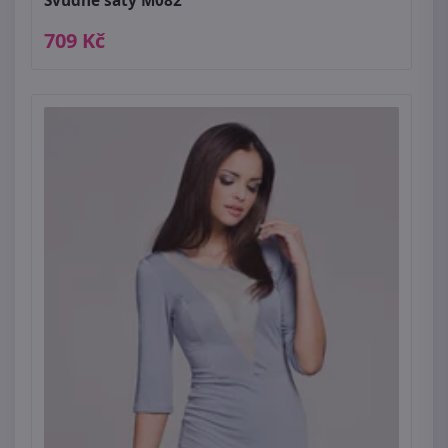
Svůdné šaty M082
709 Kč