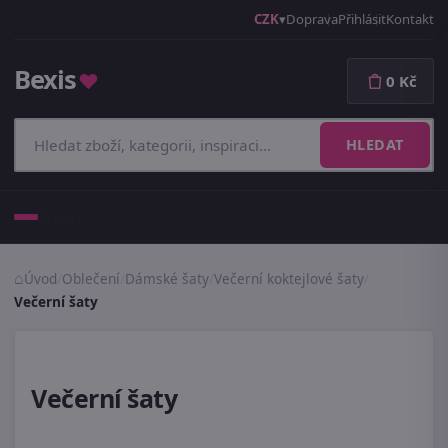
CZK
Doprava
Přihlásit
Kontakt
Bexis
♥
0 Kč
HLEDAT
Menu
Úvod
/
Oblečení
/
Dámské šaty
/
Večerní koktejlové šaty
/
Večerní šaty
Večerní šaty