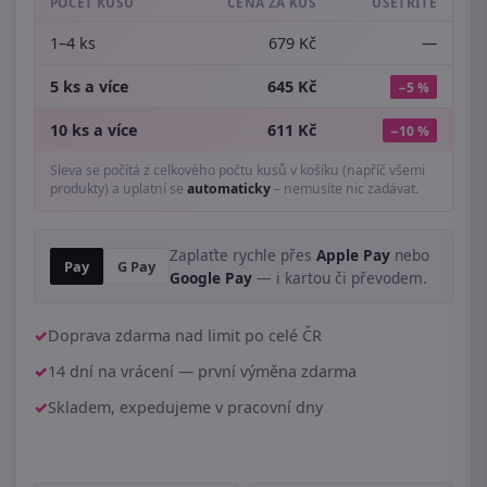
POČET KUSŮ
CENA ZA KUS
UŠETŘÍTE
1–4 ks
679 Kč
—
5 ks a více
645 Kč
−5 %
10 ks a více
611 Kč
−10 %
Sleva se počítá z celkového počtu kusů v košíku (napříč všemi
produkty) a uplatní se
automaticky
– nemusíte nic zadávat.
Zaplaťte rychle přes
Apple Pay
nebo
Pay
G Pay
Google Pay
— i kartou či převodem.
Doprava zdarma nad limit po celé ČR
14 dní na vrácení — první výměna zdarma
Skladem, expedujeme v pracovní dny