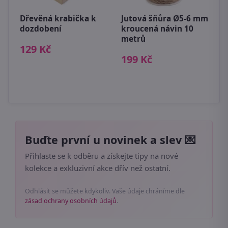
Dřevěná krabička k
Jutová šňůra Ø5-6 mm
dozdobení
kroucená návin 10
metrů
M
129 Kč
M
199 Kč
×
1
Buďte první u novinek a slev 💌
Přihlaste se k odběru a získejte tipy na nové
kolekce a exkluzivní akce dřív než ostatní.
Odhlásit se můžete kdykoliv. Vaše údaje chráníme dle
zásad ochrany osobních údajů
.