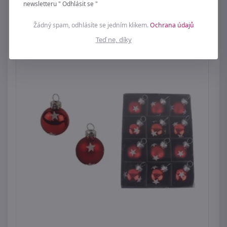
newsletteru " Odhlásit se "
99 Kč
Žádný spam, odhlásíte se jedním klikem.
Ochrana údajů
Teď ne, díky