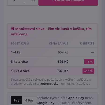
-
🎁 Množstevní sleva – čím víc kusů v košíku, tím
nižší cena
POČET KUSŮ
CENA ZA KUS
UŠETŘÍTE
1–4 ks
609 Kč
—
5 ks a více
579 Kč
−5 %
10 ks a více
548 Kč
−10 %
Sleva se počítá z celkového počtu kusů v košíku (napříč všemi
produkty) a uplatní se
automaticky
– nemusíte nic zadávat.
Zaplaťte rychle přes
Apple Pay
nebo
Pay
G Pay
Google Pay
— i kartou či převodem.