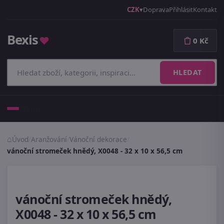
CZK
Doprava
Přihlásit
Kontakt
Bexis
♥
0 Kč
HLEDAT
Menu
Úvod
/
Aranžování
/
Vánoční dekorace
/
vánoční stromeček hnědý, X0048 - 32 x 10 x 56,5 cm
vánoční stromeček hnědý,
X0048 - 32 x 10 x 56,5 cm