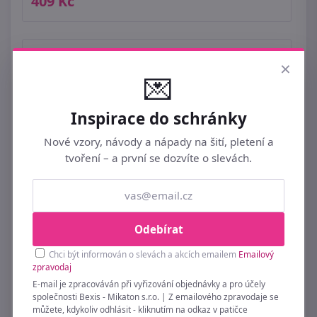
409 Kč
×
💌
Inspirace do schránky
Nové vzory, návody a nápady na šití, pletení a
tvoření – a první se dozvíte o slevách.
Odebírat
Chci být informován o slevách a akcích emailem
Emailový
zpravodaj
E-mail je zpracováván při vyřizování objednávky a pro účely
společnosti Bexis - Mikaton s.r.o. | Z emailového zpravodaje se
můžete, kdykoliv odhlásit - kliknutím na odkaz v patičce
Dekorace kůň X4201 - 11 x 3 x 11 cm