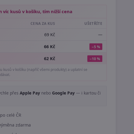
 víc kusů v košíku, tím nižší cena
CENA ZA KUS
UŠETŘÍTE
69 Kč
—
66 Kč
−5 %
62 Kč
−10 %
tu kusů v košíku (napříč všemi produkty) a uplatní se
dávat.
ychle přes
Apple Pay
nebo
Google Pay
— i kartou či
.
po celé ČR
í výměna zdarma