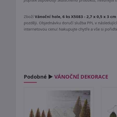
popisek odpovídají skutečnému produktu, neváhejte ná
Zboží
Vánoční hole, 6 ks X5083 - 2,7 x 0,5 x 3 cm
později. Objednávku doručí služba PPL v následující
internetovou cenu! Nakupujte chytře a vše si pořiď
Podobné ►
VÁNOČNÍ DEKORACE