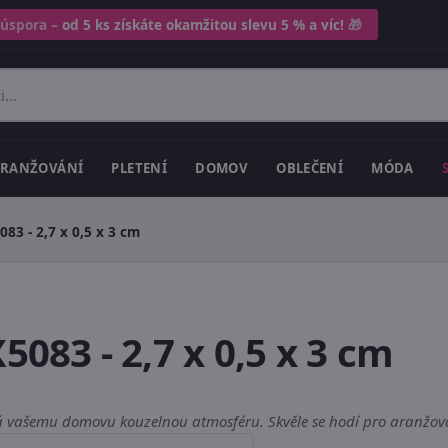
 úspora –
od 5 ks získáte okamžitou slevu 5 % a víc!
🎁
RANŽOVÁNÍ
PLETENÍ
DOMOV
OBLEČENÍ
MÓDA
083 - 2,7 x 0,5 x 3 cm
5083 - 2,7 x 0,5 x 3 cm
odá vašemu domovu kouzelnou atmosféru. Skvěle se hodí pro aranžován