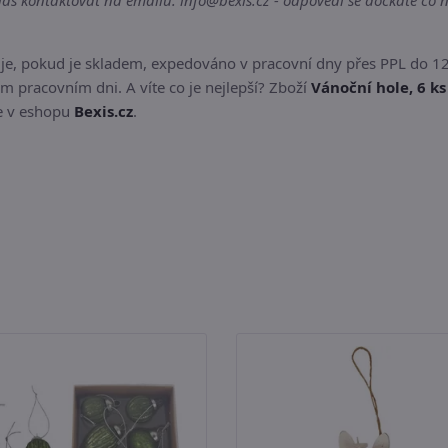
s kontaktovat na emailu: info@bexis.cz - odpovědi se dočkáte co n
je, pokud je skladem, expedováno v pracovní dny přes PPL do 12
m pracovním dni. A víte co je nejlepší? Zboží
Vánoční hole, 6 ks
te v eshopu
Bexis.cz
.