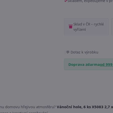
Skladem, expedujeme v pr
Sklad v ČR – rychlé
vyřízení
|
Dotaz k výrobku
Doprava zdarma
od 999
šemu domovu hřejivou atmosféru?
Vánoční hole, 6 ks X5083 2,7 x