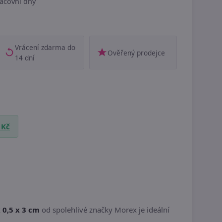
acovní dny
Vrácení zdarma do
Ověřený prodejce
14 dní
 Kč
 0,5 x 3 cm
od spolehlivé značky Morex je ideální