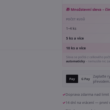
🎁 Množstevní sleva – čím
POČET KUSŮ
1–4 ks
5 ks a více
10 ks a více
Sleva se počítá z celkového poč
automaticky
– nemusíte nic za
Zaplaťte r
Pay
G Pay
převodem
Doprava zdarma nad limit 
14 dní na vrácení — prvn