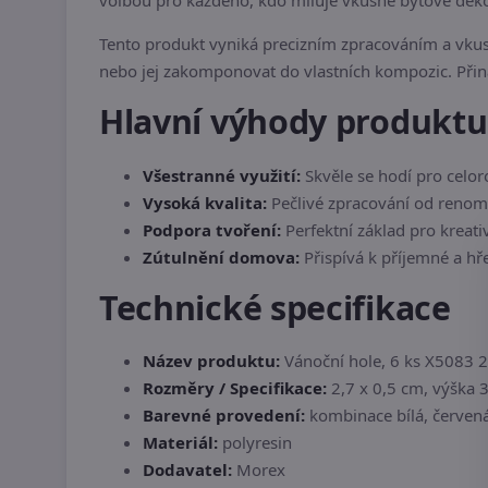
volbou pro každého, kdo miluje vkusné bytové deko
Tento produkt vyniká precizním zpracováním a vkus
nebo jej zakomponovat do vlastních kompozic. Při
Hlavní výhody produktu
Všestranné využití:
Skvěle se hodí pro celor
Vysoká kvalita:
Pečlivé zpracování od reno
Podpora tvoření:
Perfektní základ pro kreati
Zútulnění domova:
Přispívá k příjemné a hř
Technické specifikace
Název produktu:
Vánoční hole, 6 ks X5083 2
Rozměry / Specifikace:
2,7 x 0,5 cm, výška 
Barevné provedení:
kombinace bílá, červená
Materiál:
polyresin
Dodavatel:
Morex