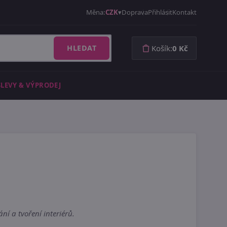
Měna:
CZK
Doprava
Přihlásit
Kontakt
HLEDAT
Košík:
0 Kč
SLEVY & VÝPRODEJ
í a tvoření interiérů.