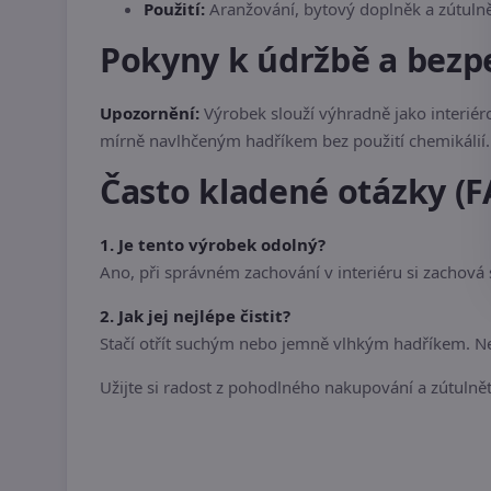
Použití:
Aranžování, bytový doplněk a zútulně
Pokyny k údržbě a bezp
Upozornění:
Výrobek slouží výhradně jako interiér
mírně navlhčeným hadříkem bez použití chemikálií. 
Často kladené otázky (F
1. Je tento výrobek odolný?
Ano, při správném zachování v interiéru si zachová
2. Jak jej nejlépe čistit?
Stačí otřít suchým nebo jemně vlhkým hadříkem. Nep
Užijte si radost z pohodlného nakupování a zútulnět