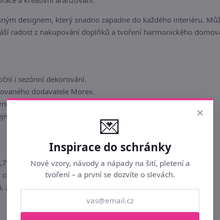
race a kreativní aranžování.
ným designem, který snadno zapadne do každého interiéru. Můžete
náší radost z nakupování doplňků a tvoření harmonického domov
oční i sezónní dekorování.
movaného dodavatele Morex.
vní nápady a floristické kompozice.
×
ejivé atmosféře v každé místnosti.
💌
Inspirace do schránky
,7 x 0,5 x 3 cm
Nové vzory, návody a nápady na šití, pletení a
tvoření – a první se dozvíte o slevách.
3 cm
, zlatá