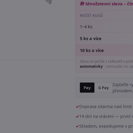
🎁 Množstevní sleva – čím
POČET KUSŮ
1–4 ks
5 ks a více
10 ks a více
Sleva se počítá z celkového poč
automaticky
– nemusíte nic za
Zaplaťte r
Pay
G Pay
převodem
Doprava zdarma nad limit 
14 dní na vrácení — prvn
Skladem, expedujeme v pr