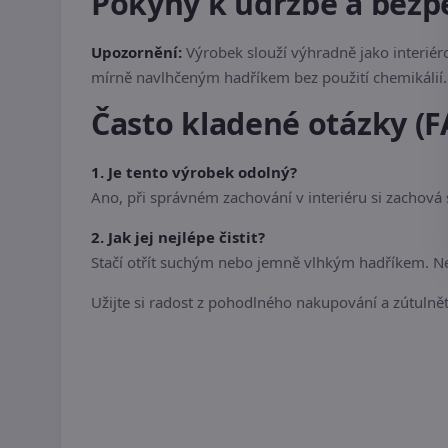
Pokyny k údržbě a bezp
Upozornění:
Výrobek slouží výhradně jako interiér
mírně navlhčeným hadříkem bez použití chemikálií. 
Často kladené otázky (F
1. Je tento výrobek odolný?
Ano, při správném zachování v interiéru si zachová
2. Jak jej nejlépe čistit?
Stačí otřít suchým nebo jemně vlhkým hadříkem. Nep
Užijte si radost z pohodlného nakupování a zútulnět