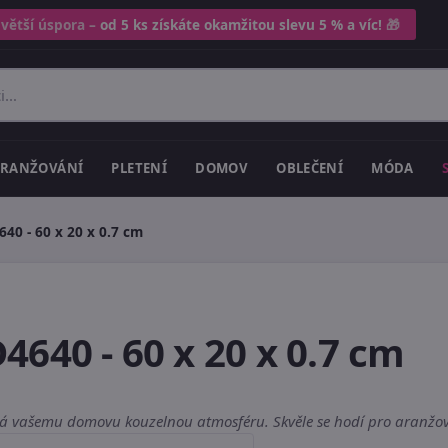
 větší úspora –
od 5 ks získáte okamžitou slevu 5 % a víc!
🎁
RANŽOVÁNÍ
PLETENÍ
DOMOV
OBLEČENÍ
MÓDA
40 - 60 x 20 x 0.7 cm
640 - 60 x 20 x 0.7 cm
dá vašemu domovu kouzelnou atmosféru. Skvěle se hodí pro aranžová