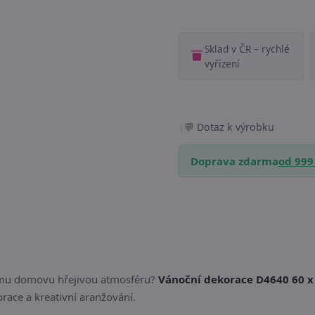
Sklad v ČR – rychlé
vyřízení
|
Dotaz k výrobku
Doprava zdarma
od 999
šemu domovu hřejivou atmosféru?
Vánoční dekorace D4640 60 x 
race a kreativní aranžování.