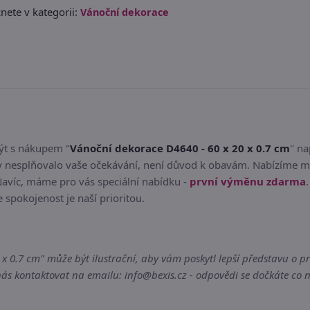
nete v kategorii:
Vánoční dekorace
být s nákupem "
Vánoční dekorace D4640 - 60 x 20 x 0.7 cm
" n
 nesplňovalo vaše očekávání, není důvod k obavám. Nabízíme mo
Navíc, máme pro vás speciální nabídku -
první výměnu zdarma
e spokojenost je naší prioritou.
 0.7 cm" může být ilustrační, aby vám poskytl lepší představu o pro
s kontaktovat na emailu: info@bexis.cz - odpovědi se dočkáte co n