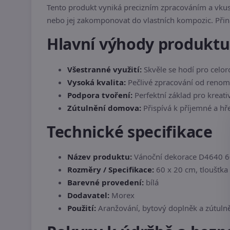
Tento produkt vyniká precizním zpracováním a vkus
nebo jej zakomponovat do vlastních kompozic. Při
Hlavní výhody produktu
Všestranné využití:
Skvěle se hodí pro celor
Vysoká kvalita:
Pečlivé zpracování od reno
Podpora tvoření:
Perfektní základ pro kreati
Zútulnění domova:
Přispívá k příjemné a hř
Technické specifikace
Název produktu:
Vánoční dekorace D4640 60
Rozměry / Specifikace:
60 x 20 cm, tloušťka
Barevné provedení:
bílá
Dodavatel:
Morex
Použití:
Aranžování, bytový doplněk a zútulně