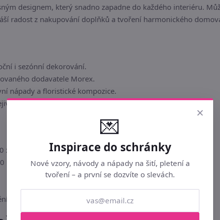
ným designem, který snadno zapadne do každého interiéru. Můžete
náší radost z nakupování doplňků a tvoření harmonického domov
oční i sezónní dekorování.
movaného dodavatele Morex.
vní nápady a floristické kompozice.
ejivé atmosféře v každé místnosti.
×
💌
Inspirace do schránky
 x 20 x 0.7 cm
 0
Nové vzory, návody a nápady na šití, pletení a
tvoření – a první se dozvíte o slevách.
ní interiéru