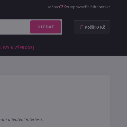
Měna:
CZK
Doprava
Přihlásit
Kontakt
HLEDAT
Košík:
0 Kč
SLEVY & VÝPRODEJ
ní a tvoření interiérů.