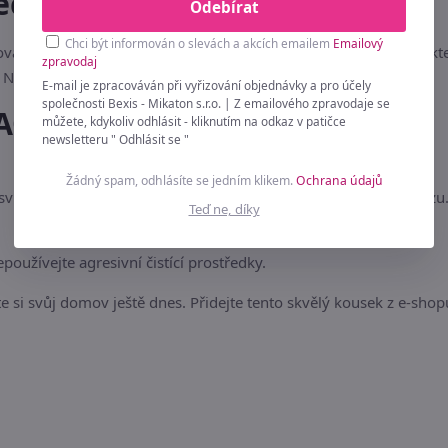
ečnosti
Odebírat
Chci být informován o slevách a akcích emailem
Emailový
ová dekorace. Chraňte jej před trvalou vlhkostí a přímým kontak
zpravodaj
Není vhodné pro děti do 3 let.
E-mail je zpracováván při vyřizování objednávky a pro účely
společnosti Bexis - Mikaton s.r.o. | Z emailového zpravodaje se
AQ)
můžete, kdykoliv odhlásit - kliknutím na odkaz v patičce
newsletteru " Odhlásit se "
Žádný spam, odhlásíte se jedním klikem.
Ochrana údajů
 svůj vzhled po dlouhou dobu. Vyhněte se trvalému dešti a mrazu
Teď ne, díky
oužívejte agresivní čistící prostředky.
e si svůj domov ještě dnes. Přidejte tento skvělý kousek z e-shop