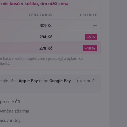
 víc kusů v košíku, tím nižší cena
CENA ZA KUS
UŠETŘÍTE
309 Kč
—
294 Kč
−5 %
278 Kč
−10 %
tu kusů v košíku (napříč všemi produkty) a uplatní se
dávat.
ychle přes
Apple Pay
nebo
Google Pay
— i kartou či
.
po celé ČR
í výměna zdarma
acovní dny