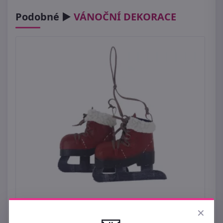
Podobné ►
VÁNOČNÍ DEKORACE
×