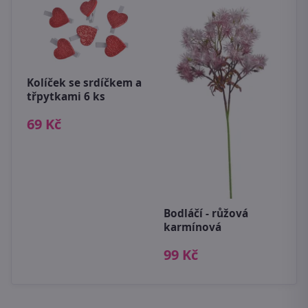
Kolíček se srdíčkem a
třpytkami 6 ks
69 Kč
s
R
1
8
Bodláčí - růžová
karmínová
99 Kč