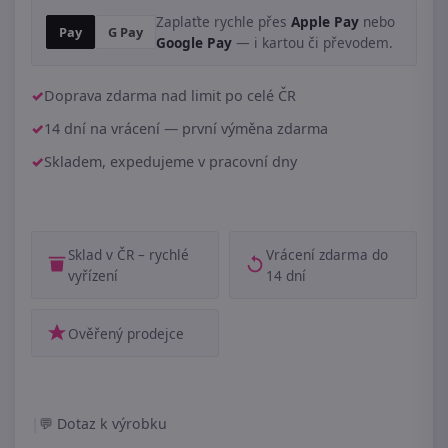
Zaplaťte rychle přes
Apple Pay
nebo
Pay
G Pay
Google Pay
— i kartou či převodem.
Doprava zdarma nad limit po celé ČR
14 dní na vrácení — první výměna zdarma
Skladem, expedujeme v pracovní dny
Sklad v ČR – rychlé
Vrácení zdarma do
vyřízení
14 dní
Ověřený prodejce
|
Dotaz k výrobku