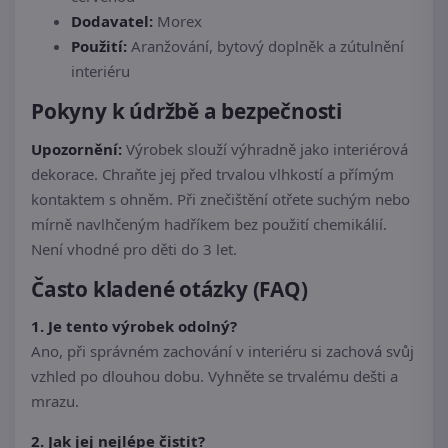
Dodavatel:
Morex
Použití:
Aranžování, bytový doplněk a zútulnění
interiéru
Pokyny k údržbě a bezpečnosti
Upozornění:
Výrobek slouží výhradně jako interiérová
dekorace. Chraňte jej před trvalou vlhkostí a přímým
kontaktem s ohněm. Při znečištění otřete suchým nebo
mírně navlhčeným hadříkem bez použití chemikálií.
Není vhodné pro děti do 3 let.
Často kladené otázky (FAQ)
1. Je tento výrobek odolný?
Ano, při správném zachování v interiéru si zachová svůj
vzhled po dlouhou dobu. Vyhněte se trvalému dešti a
mrazu.
2. Jak jej nejlépe čistit?