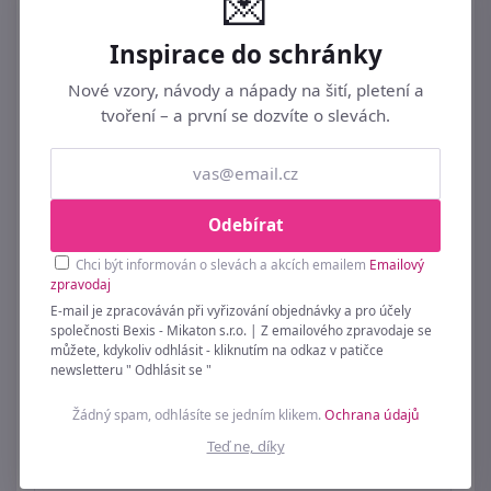
💌
Brusle k zavěšení K3921 - 28 cm
Inspirace do schránky
409 Kč
Nové vzory, návody a nápady na šití, pletení a
tvoření – a první se dozvíte o slevách.
Odebírat
Chci být informován o slevách a akcích emailem
Emailový
zpravodaj
E-mail je zpracováván při vyřizování objednávky a pro účely
společnosti Bexis - Mikaton s.r.o. | Z emailového zpravodaje se
můžete, kdykoliv odhlásit - kliknutím na odkaz v patičce
newsletteru " Odhlásit se "
Žádný spam, odhlásíte se jedním klikem.
Ochrana údajů
Teď ne, díky