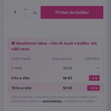
+
Přidat do košíku
ks
-
🎁 Množstevní sleva – čím víc kusů v košíku, tím
nižší cena
POČET KUSŮ
CENA ZA KUS
UŠETŘÍTE
1–4 ks
59 Kč
—
5 ks a více
56 Kč
−5 %
10 ks a více
53 Kč
−10 %
Sleva se počítá z celkového počtu kusů v košíku (napříč všemi
produkty) a uplatní se
automaticky
– nemusíte nic zadávat.