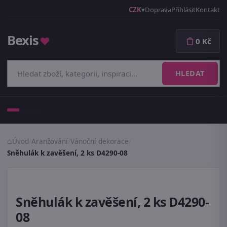
CZK
Doprava
Přihlásit
Kontakt
Bexis
♥
0 Kč
HLEDAT
Menu
Úvod
/
Aranžování
/
Vánoční dekorace
/
Sněhulák k zavěšení, 2 ks D4290-08
Sněhulák k zavěšení, 2 ks D4290-
08