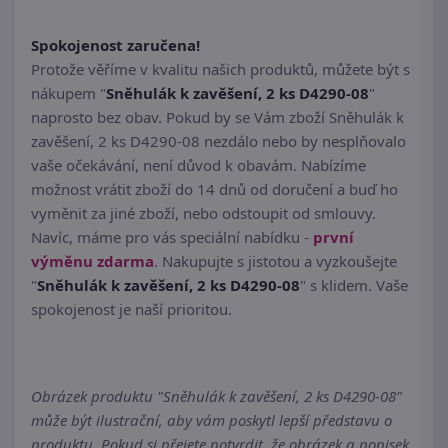
Spokojenost zaručena!
Protože věříme v kvalitu našich produktů, můžete být s
nákupem "
Sněhulák k zavěšení, 2 ks D4290-08
"
naprosto bez obav. Pokud by se Vám zboží Sněhulák k
zavěšení, 2 ks D4290-08 nezdálo nebo by nesplňovalo
vaše očekávání, není důvod k obavám. Nabízíme
možnost vrátit zboží do 14 dnů od doručení a buď ho
vyměnit za jiné zboží, nebo odstoupit od smlouvy.
Navíc, máme pro vás speciální nabídku -
první
výměnu zdarma
. Nakupujte s jistotou a vyzkoušejte
"
Sněhulák k zavěšení, 2 ks D4290-08
" s klidem. Vaše
spokojenost je naší prioritou.
Obrázek produktu "Sněhulák k zavěšení, 2 ks D4290-08"
může být ilustrační, aby vám poskytl lepší představu o
produktu. Pokud si přejete potvrdit, že obrázek a popisek