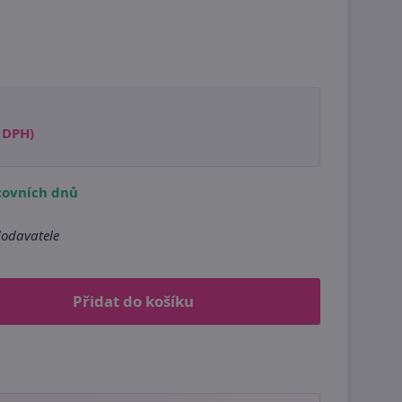
s DPH)
covních dnů
odavatele
Přidat do košíku