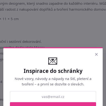
ným designem, který snadno zapadne do každého interiéru. Můžete
náší radost z nakupování doplňků a tvoření harmonického domov
× 11 × 5 cm
oční i sezónní dekorování.
movaného dodavatele Morex.
×
vní nápady a floristické kompozice.
💌
ejivé atmosféře v každé místnosti.
Inspirace do schránky
Nové vzory, návody a nápady na šití, pletení a
4 × 11 × 5 cm
tvoření – a první se dozvíte o slevách.
ní interiéru