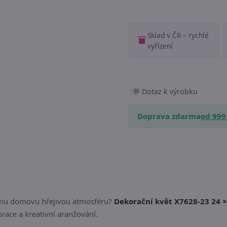
Sklad v ČR – rychlé
vyřízení
|
Dotaz k výrobku
Doprava zdarma
od 999
šemu domovu hřejivou atmosféru?
Dekorační květ X7628-23 24 ×
race a kreativní aranžování.