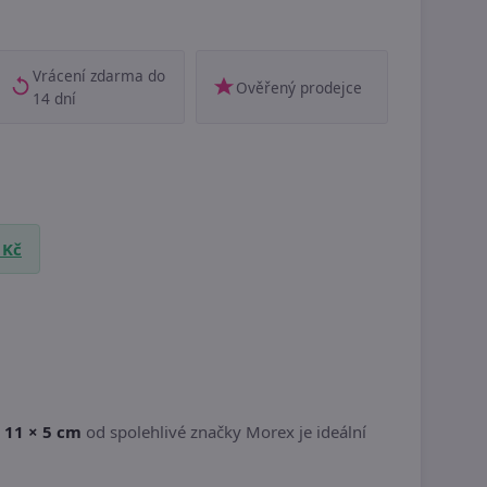
Vrácení zdarma do
Ověřený prodejce
14 dní
 Kč
 11 × 5 cm
od spolehlivé značky Morex je ideální