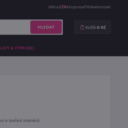
Měna:
CZK
Doprava
Přihlásit
Kontakt
HLEDAT
Košík:
0 Kč
SLEVY & VÝPRODEJ
 a tvoření interiérů.