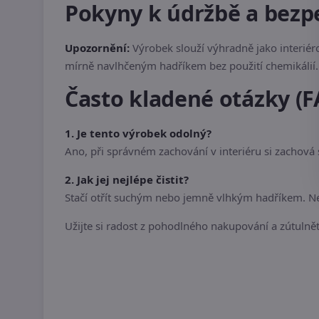
Pokyny k údržbě a bezp
Upozornění:
Výrobek slouží výhradně jako interiér
mírně navlhčeným hadříkem bez použití chemikálií. 
Často kladené otázky (F
1. Je tento výrobek odolný?
Ano, při správném zachování v interiéru si zachová
2. Jak jej nejlépe čistit?
Stačí otřít suchým nebo jemně vlhkým hadříkem. Nep
Užijte si radost z pohodlného nakupování a zútulnět