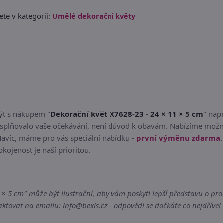
te v kategorii:
Umělé dekorační květy
být s nákupem "
Dekorační květ X7628-23 - 24 × 11 × 5 cm
" nap
splňovalo vaše očekávání, není důvod k obavám. Nabízíme možno
Navíc, máme pro vás speciální nabídku -
první výměnu zdarma
okojenost je naší prioritou.
 5 cm" může být ilustrační, aby vám poskytl lepší představu o prod
tovat na emailu: info@bexis.cz - odpovědi se dočkáte co nejdříve!