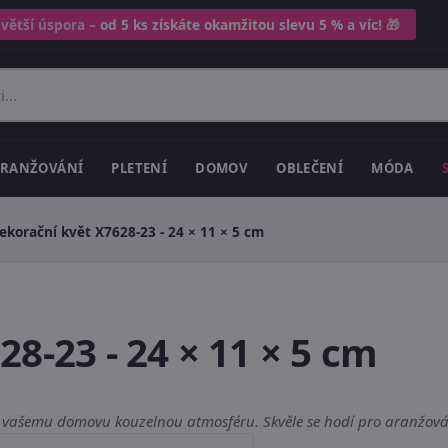
 větší úspora –
od 5 ks získáte okamžitou slevu 5 % a víc!
🎁
RANŽOVÁNÍ
PLETENÍ
DOMOV
OBLEČENÍ
MÓDA
ekorační květ X7628-23 - 24 × 11 × 5 cm
8-23 - 24 × 11 × 5 cm
 vašemu domovu kouzelnou atmosféru. Skvěle se hodí pro aranžování