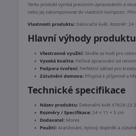
Tento produkt vyniká precizním zpracováním a vkus
nebo jej zakomponovat do vlastních kompozic. Při
Vlastnosti produktu:
Dekorační květ. Rozměr: 24 
Hlavní výhody produktu
Všestranné využití:
Skvěle se hodí pro celor
Vysoká kvalita:
Pečlivé zpracování od reno
Podpora tvoření:
Perfektní základ pro kreati
Zútulnění domova:
Přispívá k příjemné a hř
Technické specifikace
Název produktu:
Dekorační květ X7628-23 2
Rozměry / Specifikace:
24 × 11 × 5 cm
Dodavatel:
Morex
Použití:
Aranžování, bytový doplněk a zútulně