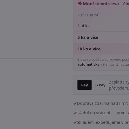
🎁 Množstevní sleva – čím
POČET KUSŮ
1–4 ks
5 ks a více
10 ks a více
Sleva se počítá z celkového poč
automaticky
– nemusíte nic za
Zaplaťte r
Pay
G Pay
převodem
Doprava zdarma nad limit 
14 dní na vrácení — prvn
Skladem, expedujeme v pr