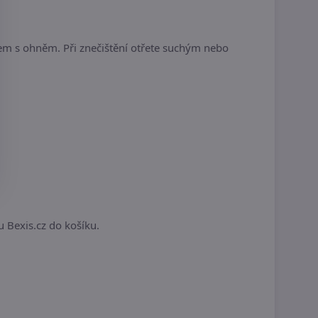
tem s ohněm. Při znečištění otřete suchým nebo
.
u Bexis.cz do košíku.