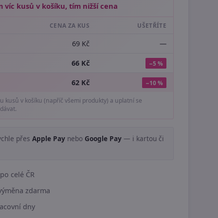
 víc kusů v košíku, tím nižší cena
CENA ZA KUS
UŠETŘÍTE
69 Kč
—
66 Kč
−5 %
62 Kč
−10 %
tu kusů v košíku (napříč všemi produkty) a uplatní se
dávat.
ychle přes
Apple Pay
nebo
Google Pay
— i kartou či
.
po celé ČR
í výměna zdarma
acovní dny