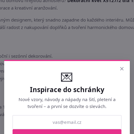
šemu domovu hřejivou atmosféru?
Dekorační květ X5127/2 dia 1
race a kreativní aranžování.
ným designem, který snadno zapadne do každého interiéru. Můžete
náší radost z nakupování doplňků a tvoření harmonického domov
oční i sezónní dekorování.
movaného dodavatele Morex.
×
vní nápady a floristické kompozice.
💌
ejivé atmosféře v každé místnosti.
Inspirace do schránky
Nové vzory, návody a nápady na šití, pletení a
tvoření – a první se dozvíte o slevách.
a 15 x 22 cm
vá délka 22 cm