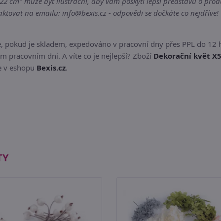
2 cm" může být ilustrační, aby vám poskytl lepší představu o produ
tovat na emailu: info@bexis.cz - odpovědi se dočkáte co nejdříve!
e, pokud je skladem, expedováno v pracovní dny přes PPL do 12 
m pracovním dni. A víte co je nejlepší? Zboží
Dekorační květ X5
te v eshopu
Bexis.cz
.
TY