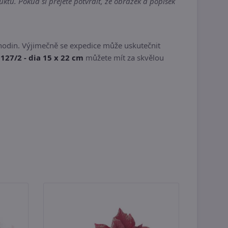
ktu. Pokud si přejete potvrdit, že obrázek a popisek
hodin. Výjimečně se expedice může uskutečnit
127/2 - dia 15 x 22 cm
můžete mít za skvělou