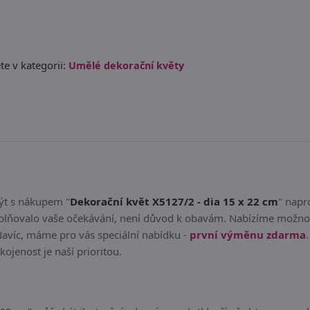
e v kategorii:
Umělé dekorační květy
být s nákupem "
Dekorační květ X5127/2 - dia 15 x 22 cm
" napr
plňovalo vaše očekávání, není důvod k obavám. Nabízíme možnost
Navíc, máme pro vás speciální nabídku -
první výměnu zdarma
kojenost je naší prioritou.