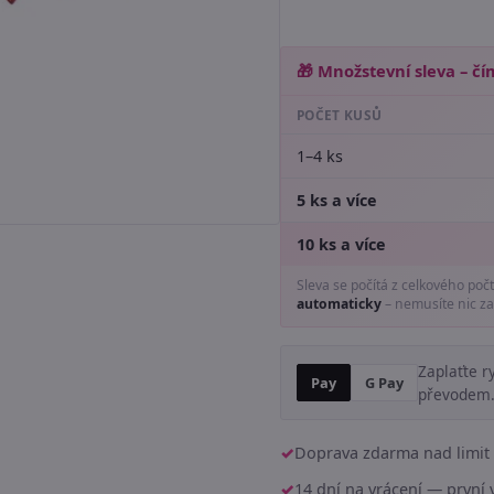
🎁 Množstevní sleva – čím
POČET KUSŮ
1–4 ks
5 ks a více
10 ks a více
Sleva se počítá z celkového poč
automaticky
– nemusíte nic za
Zaplaťte r
Pay
G Pay
převodem
Doprava zdarma nad limit 
14 dní na vrácení — prvn