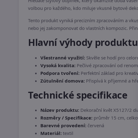
Hledáte stylový doplněk, který okamžitě dodá va
volbou pro každého, kdo miluje vkusné bytové deko
Tento produkt vyniká precizním zpracováním a vkus
nebo jej zakomponovat do vlastních kompozic. Při
Hlavní výhody produktu
Všestranné využití:
Skvěle se hodí pro celor
Vysoká kvalita:
Pečlivé zpracování od reno
Podpora tvoření:
Perfektní základ pro kreati
Zútulnění domova:
Přispívá k příjemné a hř
Technické specifikace
Název produktu:
Dekorační květ X5127/2 di
Rozměry / Specifikace:
průměr 15 cm, celko
Barevné provedení:
červená
Materiál:
textil