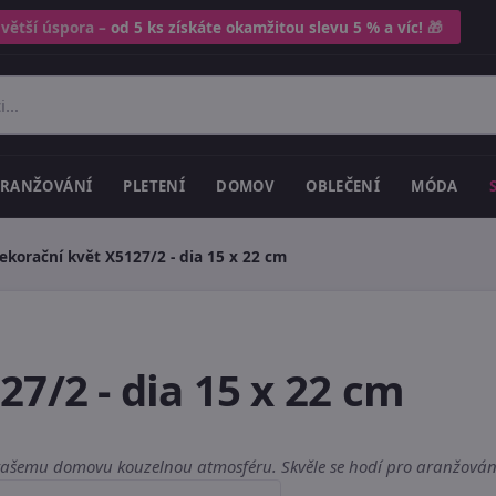
 větší úspora –
od 5 ks získáte okamžitou slevu 5 % a víc!
🎁
RANŽOVÁNÍ
PLETENÍ
DOMOV
OBLEČENÍ
MÓDA
ekorační květ X5127/2 - dia 15 x 22 cm
7/2 - dia 15 x 22 cm
vašemu domovu kouzelnou atmosféru. Skvěle se hodí pro aranžování 