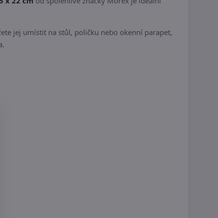
5 x 22 cm
od spolehlivé značky Morex je ideální
 jej umístit na stůl, poličku nebo okenní parapet,
a.