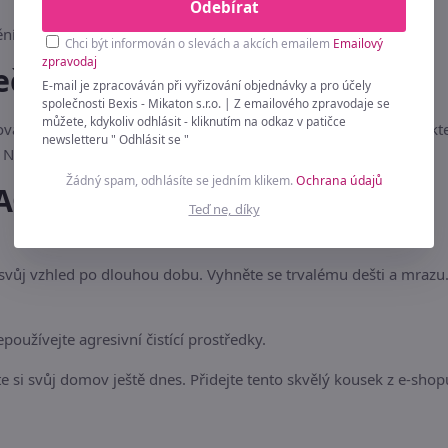
Odebírat
ní interiéru
Chci být informován o slevách a akcích emailem
Emailový
zpravodaj
ečnosti
E-mail je zpracováván při vyřizování objednávky a pro účely
společnosti Bexis - Mikaton s.r.o. | Z emailového zpravodaje se
můžete, kdykoliv odhlásit - kliknutím na odkaz v patičce
ová dekorace. Chraňte jej před trvalou vlhkostí a přímým kontak
newsletteru " Odhlásit se "
Není vhodné pro děti do 3 let.
Žádný spam, odhlásíte se jedním klikem.
Ochrana údajů
AQ)
Teď ne, díky
 svůj vzhled po dlouhou dobu. Vyhněte se trvalému dešti a mrazu
oužívejte agresivní čistící prostředky.
e si svůj domov ještě dnes. Přidejte tento skvělý kousek z e-shop