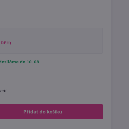
s DPH)
esíláme do 10. 08.
m
emá!
Přidat do košíku