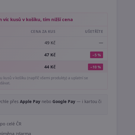
 víc kusů v košíku, tím nižší cena
CENA ZA KUS
UŠETŘÍTE
49 Kč
—
47 Kč
−5 %
44 Kč
−10 %
tu kusů v košíku (napříč všemi produkty) a uplatní se
dávat.
ychle přes
Apple Pay
nebo
Google Pay
— i kartou či
.
po celé ČR
í výměna zdarma