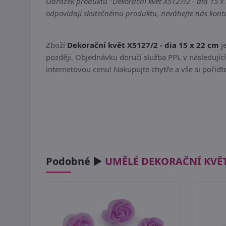
Obrázek produktu "Dekorační květ X5127/2 - dia 15 x 2
odpovídají skutečnému produktu, neváhejte nás kontak
Zboží
Dekorační květ X5127/2 - dia 15 x 22 cm
j
později. Objednávku doručí služba PPL v následující
internetovou cenu! Nakupujte chytře a vše si pořiď
Podobné ►
UMĚLÉ DEKORAČNÍ KVĚ