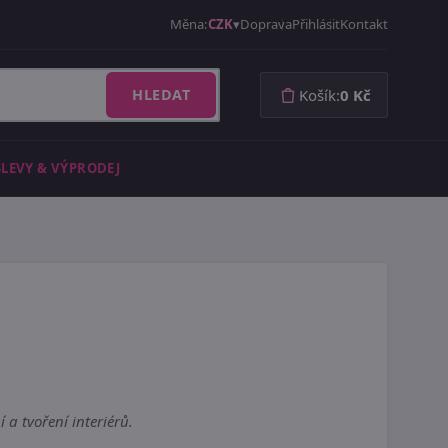
Měna:
CZK
Doprava
Přihlásit
Kontakt
HLEDAT
Košík:
0 Kč
SLEVY & VÝPRODEJ
a tvoření interiérů.