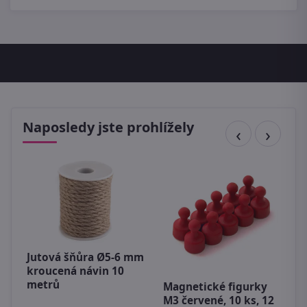
Naposledy jste prohlížely
Jutová šňůra Ø5-6 mm
U
kroucená návin 10
t
metrů
,
Magnetické figurky
4
M3 červené, 10 ks, 12