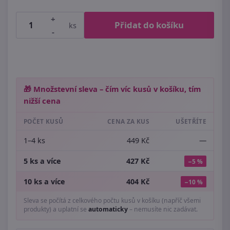
+
Přidat do košíku
ks
-
🎁 Množstevní sleva – čím víc kusů v košíku, tím
nižší cena
POČET KUSŮ
CENA ZA KUS
UŠETŘÍTE
1–4 ks
449 Kč
—
5 ks a více
427 Kč
−5 %
10 ks a více
404 Kč
−10 %
Sleva se počítá z celkového počtu kusů v košíku (napříč všemi
produkty) a uplatní se
automaticky
– nemusíte nic zadávat.