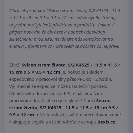
Obrázek produktu "Svícen strom života, S/2 K4525 - 11.5
× 11.5 × 15 cm 9.5 × 9.5 × 12 cm" může být ilustrační,
aby vám poskytl lepší představu o produktu. Pokud si
přejete potvrdit, že obrázek a popisek odpovídají
skutečnému produktu, neváhejte nás kontaktovat na
emailu: info@bexis.cz - odpovědi se dočkáte co nejdříve!
Zboží
Svícen strom života, S/2 K4525 - 11.5 × 11.5 ×
15 cm 9.5 × 9.5 × 12 cm
je, pokud je skladem,
expedováno v pracovní dny přes PPL do 12 hodin.
Výjimečně se expedice může uskutečnit později.
Objednávku doručí služba PPL v následujícím
pracovním dni. A víte co je nejlepší? Zboží
Svícen
strom života, S/2 K4525 - 11.5 × 11.5 × 15 cm 9.5 ×
9.5 × 12 cm
můžete mít za skvělou internetovou cenu!
Nakupujte chytře a vše si pořiďte v eshopu
Bexis.cz
.