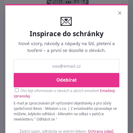
×
💌
Inspirace do schránky
Dekorační svícen S0481/2 - 10 cm
Nové vzory, návody a nápady na šití, pletení a
109 Kč
tvoření – a první se dozvíte o slevách.
Odebírat
Chci být informován o slevách a akcích emailem
Emailový
zpravodaj
E-mail je zpracováván při vyřizování objednávky a pro účely
společnosti Bexis - Mikaton s.r.o. | Z emailového zpravodaje se
můžete, kdykoliv odhlásit - kliknutím na odkaz v patičce
newsletteru " Odhlásit se "
Žádný spam, odhlásíte se jedním klikem.
Ochrana údajů