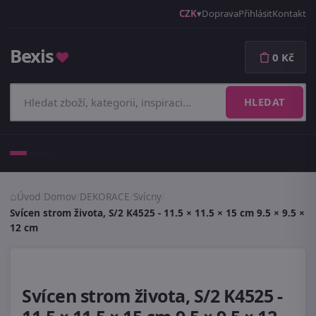
CZK
Doprava
Přihlásit
Kontakt
Bexis
♥
0 Kč
HLEDAT
Menu
Úvod
/
Domov
/
DEKORACE
/
Svícny
/
Svícen strom života, S/2 K4525 - 11.5 × 11.5 × 15 cm 9.5 × 9.5 ×
12 cm
Svícen strom života, S/2 K4525 -