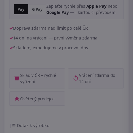
Zaplaťte rychle přes
Apple Pay
nebo
Pay
G Pay
Google Pay
— i kartou či převodem.
Doprava zdarma nad limit po celé ČR
14 dní na vrácení — první výměna zdarma
Skladem, expedujeme v pracovní dny
Sklad v ČR – rychlé
Vrácení zdarma do
vyřízení
14 dní
Ověřený prodejce
|
Dotaz k výrobku