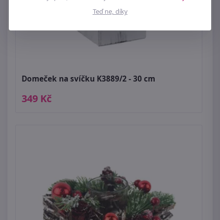
Teď ne, díky
Domeček na svíčku K3889/2 - 30 cm
349 Kč