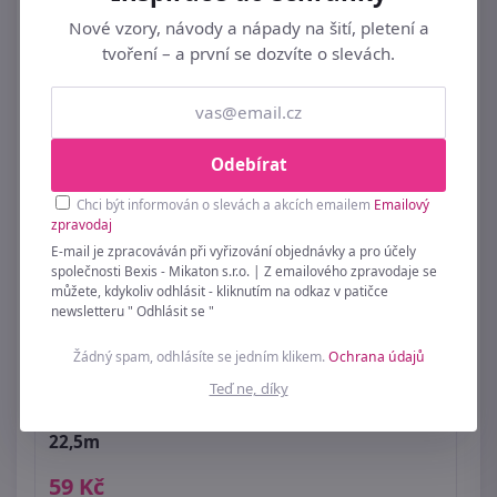
Nové vzory, návody a nápady na šití, pletení a
Podobné ►
STUHY LUREXOVÉ
tvoření – a první se dozvíte o slevách.
Odebírat
Chci být informován o slevách a akcích emailem
Emailový
zpravodaj
E-mail je zpracováván při vyřizování objednávky a pro účely
společnosti Bexis - Mikaton s.r.o. | Z emailového zpravodaje se
můžete, kdykoliv odhlásit - kliknutím na odkaz v patičce
newsletteru " Odhlásit se "
Žádný spam, odhlásíte se jedním klikem.
Ochrana údajů
Teď ne, díky
Atlasová stuha s lurexem šíře 10 mm návin
22,5m
59 Kč