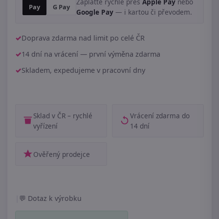
Zaplaťte rychle přes
Apple Pay
nebo
Pay
G Pay
Google Pay
— i kartou či převodem.
Doprava zdarma nad limit po celé ČR
14 dní na vrácení — první výměna zdarma
Skladem, expedujeme v pracovní dny
Sklad v ČR – rychlé
Vrácení zdarma do
vyřízení
14 dní
Ověřený prodejce
|
Dotaz k výrobku