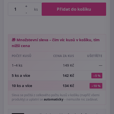
+
Přidat do košíku
ks
-
🎁 Množstevní sleva – čím víc kusů v košíku, tím
nižší cena
POČET KUSŮ
CENA ZA KUS
UŠETŘÍTE
1–4 ks
149 Kč
—
5 ks a více
142 Kč
−5 %
10 ks a více
134 Kč
−10 %
Sleva se počítá z celkového počtu kusů v košíku (napříč všemi
produkty) a uplatní se
automaticky
– nemusíte nic zadávat.