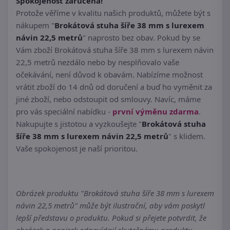
Spokojenost zaručena!
Protože věříme v kvalitu našich produktů, můžete být s
nákupem "
Brokátová stuha šíře 38 mm s lurexem
návin 22,5 metrů
" naprosto bez obav. Pokud by se
Vám zboží Brokátová stuha šíře 38 mm s lurexem návin
22,5 metrů nezdálo nebo by nesplňovalo vaše
očekávání, není důvod k obavám. Nabízíme možnost
vrátit zboží do 14 dnů od doručení a buď ho vyměnit za
jiné zboží, nebo odstoupit od smlouvy. Navíc, máme
pro vás speciální nabídku -
první výměnu zdarma
.
Nakupujte s jistotou a vyzkoušejte "
Brokátová stuha
šíře 38 mm s lurexem návin 22,5 metrů
" s klidem.
Vaše spokojenost je naší prioritou.
Obrázek produktu "Brokátová stuha šíře 38 mm s lurexem
návin 22,5 metrů" může být ilustrační, aby vám poskytl
lepší představu o produktu. Pokud si přejete potvrdit, že