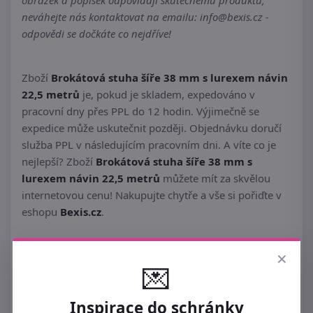
obrázek a popisek odpovídají skutečnému produktu,
neváhejte nás kontaktovat na emailu: info@bexis.cz -
odpovědi se dočkáte co nejdříve!
Zboží
Brokátová stuha šíře 38 mm s lurexem návin
22,5 metrů
je, pokud je skladem, expedováno v
pracovní dny přes PPL do 12 hodin. Výjimečně se
expedice může uskutečnit později. Objednávku doručí
služba PPL v následujícím pracovním dni. A víte co je
nejlepší? Zboží
Brokátová stuha šíře 38 mm s
lurexem návin 22,5 metrů
můžete mít za skvělou
internetovou cenu! Nakupujte chytře a vše si pořiďte v
eshopu
Bexis.cz
.
×
💌
Inspirace do schránky