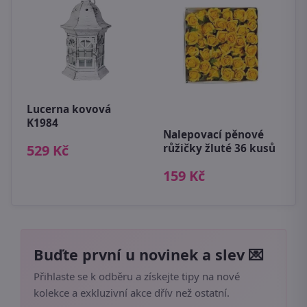
Lucerna kovová
P
K1984
m
Nalepovací pěnové
růžičky žluté 36 kusů
529 Kč
1
159 Kč
Buďte první u novinek a slev 💌
Přihlaste se k odběru a získejte tipy na nové
kolekce a exkluzivní akce dřív než ostatní.