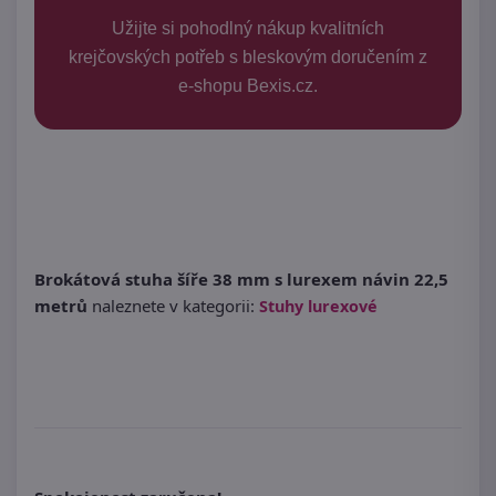
Užijte si pohodlný nákup kvalitních
krejčovských potřeb s bleskovým doručením z
e-shopu Bexis.cz.
Brokátová stuha šíře 38 mm s lurexem návin 22,5
metrů
naleznete v kategorii:
Stuhy lurexové