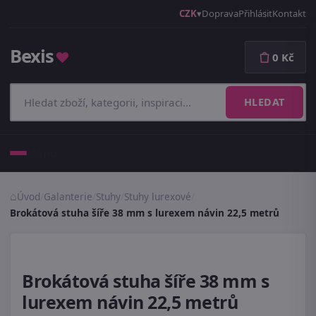
CZK
Doprava
Přihlásit
Kontakt
Bexis
♥
0 Kč
HLEDAT
Menu
Úvod
/
Galanterie
/
Stuhy
/
Stuhy lurexové
/
Brokátová stuha šíře 38 mm s lurexem návin 22,5 metrů
Brokátová stuha šíře 38 mm s
lurexem návin 22,5 metrů