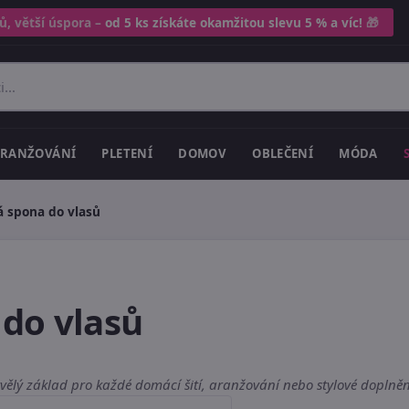
ů, větší úspora –
od 5 ks získáte okamžitou slevu 5 % a víc!
🎁
RANŽOVÁNÍ
PLETENÍ
DOMOV
OBLEČENÍ
MÓDA
á spona do vlasů
do vlasů
vělý základ pro každé domácí šití, aranžování nebo stylové doplněn