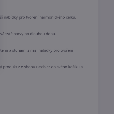
í nabídky pro tvoření harmonického celku.
ová syté barvy po dlouhou dobu.
ěmi a stuhami z naší nabídky pro tvoření
ivý produkt z e-shopu Bexis.cz do svého košíku a