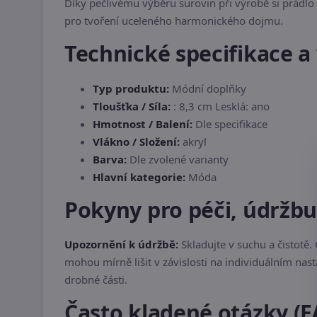
Díky pečlivému výběru surovin při výrobě si prádlo 
pro tvoření uceleného harmonického dojmu.
Technické specifikace a 
Typ produktu:
Módní doplňky
Tloušťka / Síla:
: 8,3 cm Lesklá: ano
Hmotnost / Balení:
Dle specifikace
Vlákno / Složení:
akryl
Barva:
Dle zvolené varianty
Hlavní kategorie:
Móda
Pokyny pro péči, údržb
Upozornění k údržbě:
Skladujte v suchu a čistot
mohou mírně lišit v závislosti na individuálním nas
drobné části.
Často kladené otázky (F