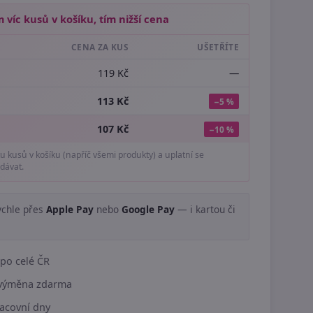
 víc kusů v košíku, tím nižší cena
CENA ZA KUS
UŠETŘÍTE
119 Kč
—
113 Kč
−5 %
107 Kč
−10 %
tu kusů v košíku (napříč všemi produkty) a uplatní se
dávat.
ychle přes
Apple Pay
nebo
Google Pay
— i kartou či
.
po celé ČR
í výměna zdarma
acovní dny