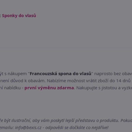
:
Sponky do vlasů
být s nákupem "
Francouzská spona do vlasů
" naprosto bez oba
 není důvod k obavám. Nabízíme možnost vrátit zboží do 14 dnů 
ní nabídku -
první výměnu zdarma
. Nakupujte s jistotou a vyzk
ýt ilustrační, aby vám poskytl lepší představu o produktu. Pokud s
ailu: info@bexis.cz - odpovědi se dočkáte co nejdříve!