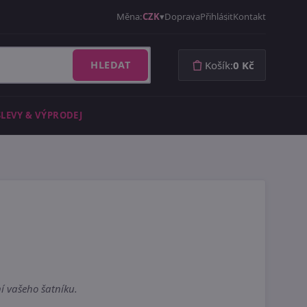
Měna:
CZK
Doprava
Přihlásit
Kontakt
HLEDAT
Košík:
0 Kč
SLEVY & VÝPRODEJ
í vašeho šatníku.