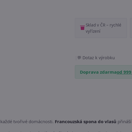
Sklad v ČR – rychlé
vyřízení
|
Dotaz k výrobku
Doprava zdarma
od 999
v každé tvořivé domácnosti.
Francouzská spona do vlasů
přináší