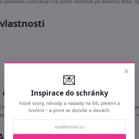
a galanterie uchovávají své užitné vlastnosti po dlouhou dobu. V
vlastnosti
×
💌
u a bezpečnost
Inspirace do schránky
Nové vzory, návody a nápady na šití, pletení a
ě. Chraňte před dlouhodobým přímým slunečním zářením, vysokým
tvoření – a první se dozvíte o slevách.
tavení vašeho monitoru či displeje mobilního telefonu. Skladujte
AQ)