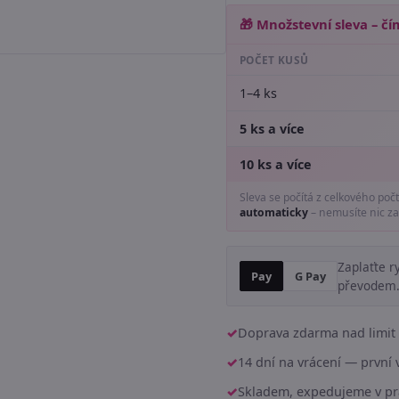
🎁 Množstevní sleva – čím
POČET KUSŮ
1–4 ks
5 ks a více
10 ks a více
Sleva se počítá z celkového poč
automaticky
– nemusíte nic za
Zaplaťte r
Pay
G Pay
převodem
Doprava zdarma nad limit 
14 dní na vrácení — prvn
Skladem, expedujeme v pr