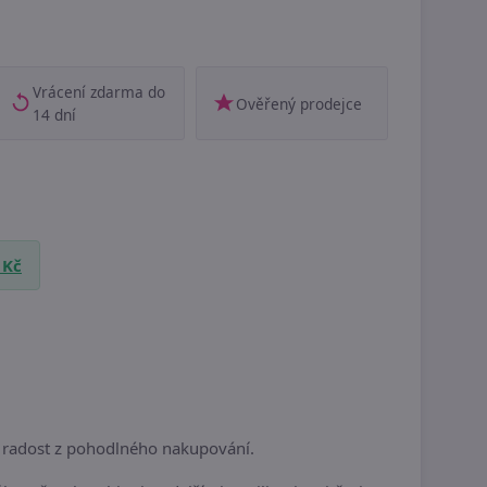
Vrácení zdarma do
Ověřený prodejce
14 dní
 Kč
 radost z pohodlného nakupování.