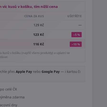
 víc kusů v košíku, tím nižší cena
CENA ZA KUS
UŠETŘÍTE
129 Kč
—
123 Kč
−5 %
116 Kč
−10 %
tu kusů v košíku (napříč všemi produkty) a uplatní se
dávat.
ychle přes
Apple Pay
nebo
Google Pay
— i kartou či
.
po celé ČR
í výměna zdarma
acovní dny