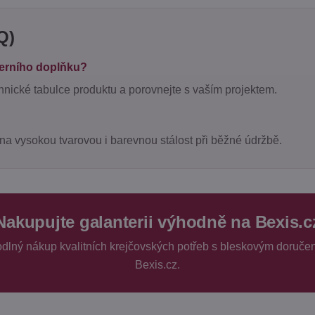
Q)
terního doplňku?
chnické tabulce produktu a porovnejte s vaším projektem.
na vysokou tvarovou i barevnou stálost při běžné údržbě.
Nakupujte galanterii výhodně na Bexis.c
hodlný nákup kvalitních krejčovských potřeb s bleskovým doruče
Bexis.cz.