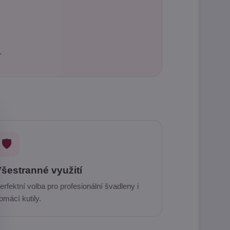
.
🛡️
šestranné využití
erfektní volba pro profesionální švadleny i
omácí kutily.