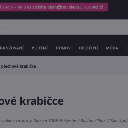
 úspora –
od 5 ks získáte okamžitou slevu 5 % a víc!
🎁
RANŽOVÁNÍ
PLETENÍ
DOMOV
OBLEČENÍ
MÓDA
v plechové krabičce
hové krabičce
 zvolené varianty. Složení 100% Polyester / Bavlna / Plast / Kov. Sp