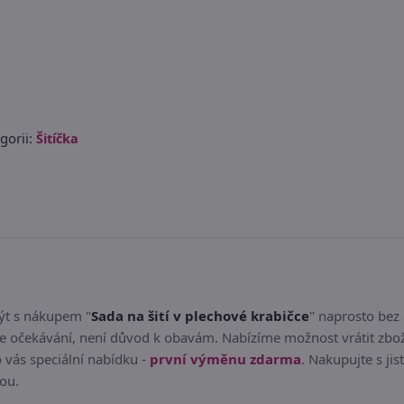
gorii:
Šitíčka
být s nákupem "
Sada na šití v plechové krabičce
" naprosto bez 
e očekávání, není důvod k obavám. Nabízíme možnost vrátit zbož
 vás speciální nabídku -
první výměnu zdarma
. Nakupujte s jis
tou.