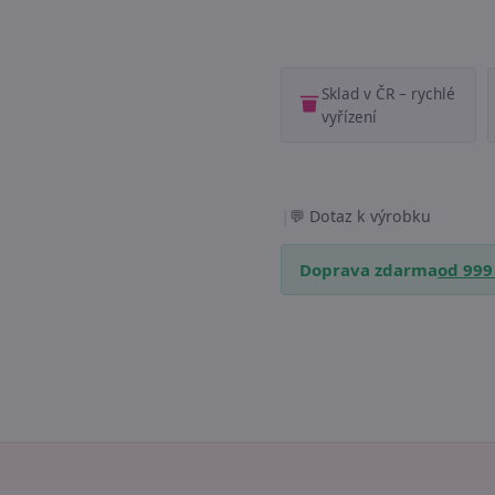
Sklad v ČR – rychlé
vyřízení
|
Dotaz k výrobku
Doprava zdarma
od 999