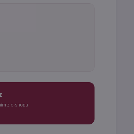
z
ním z e-shopu