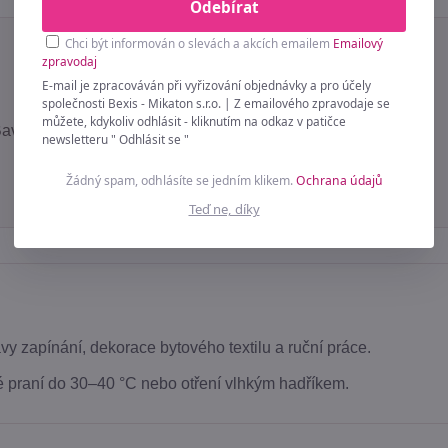
Odebírat
Chci být informován o slevách a akcích emailem
Emailový
zpravodaj
E-mail je zpracováván při vyřizování objednávky a pro účely
společnosti Bexis - Mikaton s.r.o. | Z emailového zpravodaje se
můžete, kdykoliv odhlásit - kliknutím na odkaz v patičce
vlna / Plast / Kov
newsletteru " Odhlásit se "
Žádný spam, odhlásíte se jedním klikem.
Ochrana údajů
Teď ne, díky
vy zapínání, dekorace bytového textilu a ruční práce.
 praní do 30–40 °C nebo otření vlhkým hadříkem.