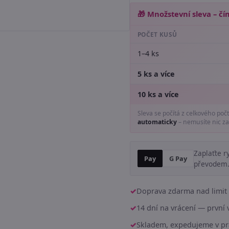
🎁 Množstevní sleva – čím
POČET KUSŮ
1–4 ks
5 ks a více
10 ks a více
Sleva se počítá z celkového poč
automaticky
– nemusíte nic za
Zaplaťte r
Pay
G Pay
převodem
Doprava zdarma nad limit 
14 dní na vrácení — prvn
Skladem, expedujeme v pr