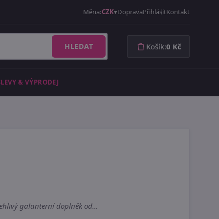
Měna:
CZK
Doprava
Přihlásit
Kontakt
HLEDAT
Košík:
0 Kč
SLEVY & VÝPRODEJ
olehlivý galanterní doplněk od…