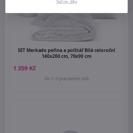
Teď ne, díky
SET Merkado peřina a polštář Bílá celoroční
140x200 cm, 70x90 cm
1 359 Kč
Do 1–3 pracovních dnů