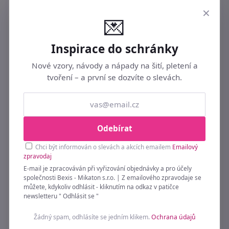
×
💌
Inspirace do schránky
Nové vzory, návody a nápady na šití, pletení a
Celoroční SET Luxus plus přikrývka + polštář
tvoření – a první se dozvíte o slevách.
140x200 + 70x90cm
1 589 Kč
Do 1–3 pracovních dnů
Odebírat
Chci být informován o slevách a akcích emailem
Emailový
zpravodaj
E-mail je zpracováván při vyřizování objednávky a pro účely
společnosti Bexis - Mikaton s.r.o. | Z emailového zpravodaje se
můžete, kdykoliv odhlásit - kliknutím na odkaz v patičce
newsletteru " Odhlásit se "
Žádný spam, odhlásíte se jedním klikem.
Ochrana údajů