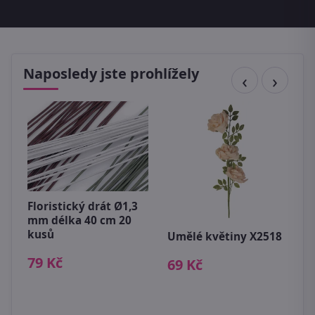
Naposledy jste prohlížely
Floristický drát Ø1,3
U
mm délka 40 cm 20
b
kusů
Umělé květiny X2518
2
79 Kč
69 Kč