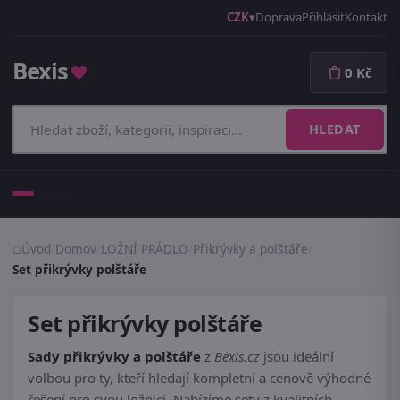
CZK
Doprava
Přihlásit
Kontakt
Bexis
♥
0 Kč
HLEDAT
Menu
Úvod
/
Domov
/
LOŽNÍ PRÁDLO
/
Přikrývky a polštáře
/
Set přikrývky polštáře
Set přikrývky polštáře
Sady přikrývky a polštáře
z
Bexis.cz
jsou ideální
volbou pro ty, kteří hledají kompletní a cenově výhodné
řešení pro svou ložnici. Nabízíme sety z kvalitních