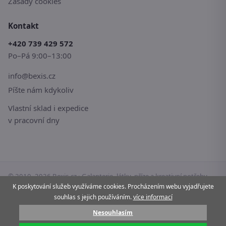
Zásady cookies
Kontakt
+420 739 429 572
Po–Pá 9:00–13:00
info@bexis.cz
Píšte nám kdykoliv
Vlastní sklad i expedice
v pracovní dny
© 2010–2026 Bexis.cz · Galanterie, látky, příze a kreativní potřeby
pro vaše tvoření.
K poskytování služeb využíváme cookies. Procházením webu vyjadřujete
souhlas s jejich používáním.
více informací
Stránky používají cookies.
Více informací
Nesouhlasím
Pay
G Pay
VISA
Mastercard