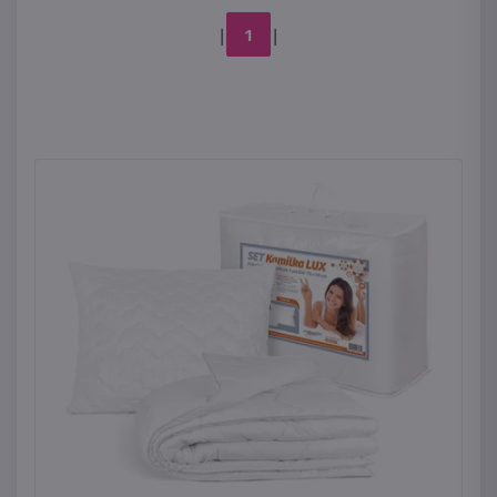
|
1
|