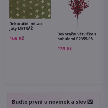
Dekorační imitace
juty METRÁŽ
Dekorační větvička s
B
169 Kč
bobulemi P2355-08
1
139 Kč
Buďte první u novinek a slev 💌