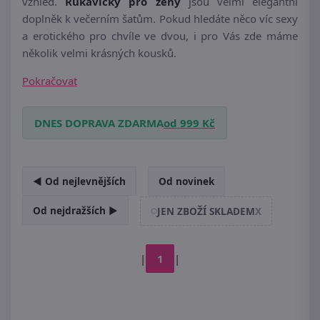
vzhled.
Rukavičky pro ženy
jsou velmi elegantní
doplněk k večerním šatům. Pokud hledáte něco víc sexy
a erotického pro chvíle ve dvou, i pro Vás zde máme
několik velmi krásných kousků.
Pokračovat
DNES DOPRAVA ZDARMA
od 999 Kč
◄ Od nejlevnějších
Od novinek
Od nejdražších ►
JEN ZBOŽÍ SKLADEM
X
|
1
|