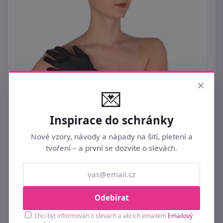
×
💌
Inspirace do schránky
Nové vzory, návody a nápady na šití, pletení a
+
tvoření – a první se dozvíte o slevách.
Společenské saténové rukavičky 40 cm, 60 cm
499 Kč
Odebírat
Ihned k odeslání
17ks
Chci být informován o slevách a akcích emailem
Emailový