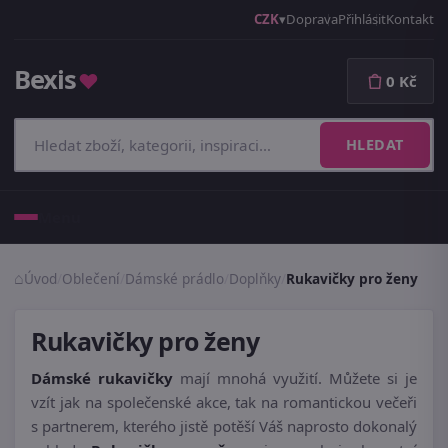
CZK
Doprava
Přihlásit
Kontakt
Bexis
♥
0 Kč
HLEDAT
Menu
Úvod
/
Oblečení
/
Dámské prádlo
/
Doplňky
/
Rukavičky pro ženy
Rukavičky pro ženy
Dámské rukavičky
mají mnohá využití. Můžete si je
vzít jak na společenské akce, tak na romantickou večeři
s partnerem, kterého jistě potěší Váš naprosto dokonalý