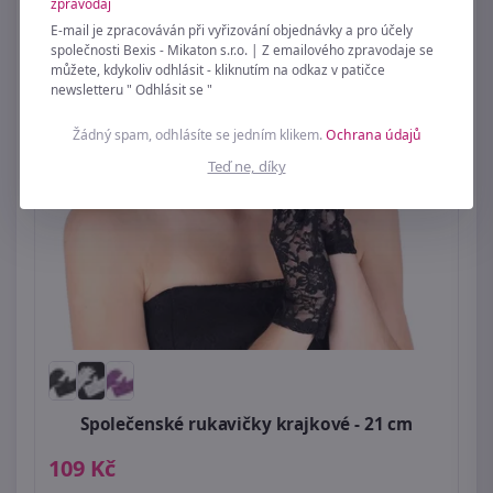
zpravodaj
E-mail je zpracováván při vyřizování objednávky a pro účely
společnosti Bexis - Mikaton s.r.o. | Z emailového zpravodaje se
můžete, kdykoliv odhlásit - kliknutím na odkaz v patičce
newsletteru " Odhlásit se "
Žádný spam, odhlásíte se jedním klikem.
Ochrana údajů
Teď ne, díky
Společenské rukavičky krajkové - 21 cm
109 Kč