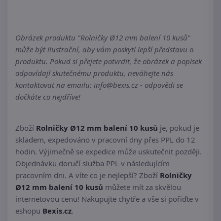
Obrázek produktu "Rolničky Ø12 mm balení 10 kusů"
může být ilustrační, aby vám poskytl lepší představu o
produktu. Pokud si přejete potvrdit, že obrázek a popisek
odpovídají skutečnému produktu, neváhejte nás
kontaktovat na emailu: info@bexis.cz - odpovědi se
dočkáte co nejdříve!
Zboží
Rolničky Ø12 mm balení 10 kusů
je, pokud je
skladem, expedováno v pracovní dny přes PPL do 12
hodin. Výjimečně se expedice může uskutečnit později.
Objednávku doručí služba PPL v následujícím
pracovním dni. A víte co je nejlepší? Zboží
Rolničky
Ø12 mm balení 10 kusů
můžete mít za skvělou
internetovou cenu! Nakupujte chytře a vše si pořiďte v
eshopu
Bexis.cz
.