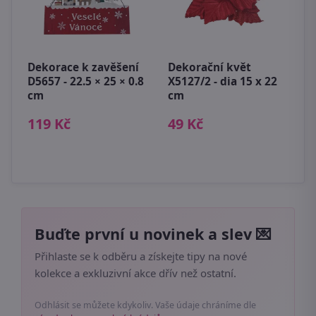
Dekorace k zavěšení
Dekorační květ
B
D5657 - 22.5 × 25 × 0.8
X5127/2 - dia 15 x 22
g
cm
cm
6
119 Kč
49 Kč
Buďte první u novinek a slev 💌
Přihlaste se k odběru a získejte tipy na nové
kolekce a exkluzivní akce dřív než ostatní.
Odhlásit se můžete kdykoliv. Vaše údaje chráníme dle