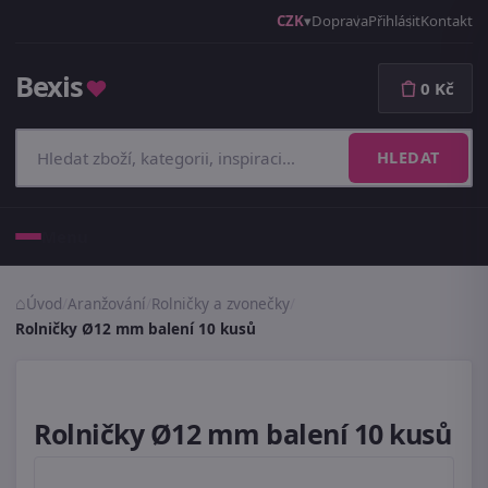
CZK
Doprava
Přihlásit
Kontakt
Bexis
♥
0 Kč
HLEDAT
Menu
Úvod
/
Aranžování
/
Rolničky a zvonečky
/
Rolničky Ø12 mm balení 10 kusů
Rolničky Ø12 mm balení 10 kusů