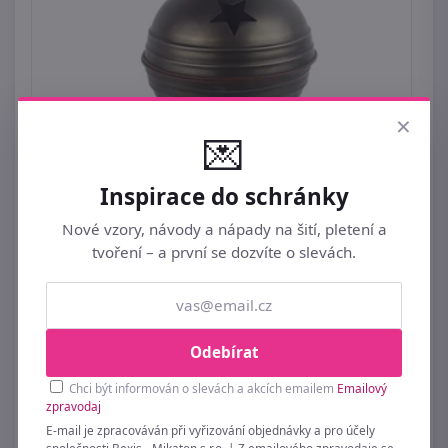
×
💌
Rolnička k zavěšení K3876-21 - 27 cm
Inspirace do schránky
769 Kč
Nové vzory, návody a nápady na šití, pletení a
tvoření – a první se dozvíte o slevách.
Odebírat
Chci být informován o slevách a akcích emailem
Emailový
zpravodaj
E-mail je zpracováván při vyřizování objednávky a pro účely
společnosti Bexis - Mikaton s.r.o. | Z emailového zpravodaje se