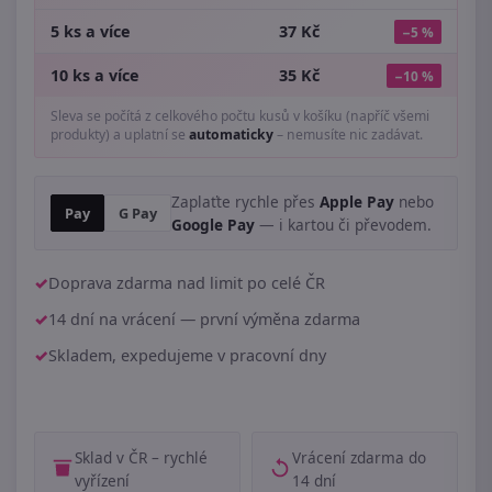
5 ks a více
37 Kč
−5 %
10 ks a více
35 Kč
−10 %
Sleva se počítá z celkového počtu kusů v košíku (napříč všemi
produkty) a uplatní se
automaticky
– nemusíte nic zadávat.
Zaplaťte rychle přes
Apple Pay
nebo
Pay
G Pay
Google Pay
— i kartou či převodem.
Doprava zdarma nad limit po celé ČR
14 dní na vrácení — první výměna zdarma
Skladem, expedujeme v pracovní dny
Sklad v ČR – rychlé
Vrácení zdarma do
vyřízení
14 dní