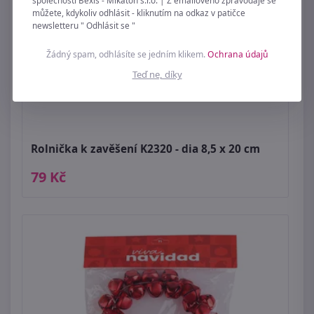
můžete, kdykoliv odhlásit - kliknutím na odkaz v patičce
newsletteru " Odhlásit se "
Žádný spam, odhlásíte se jedním klikem.
Ochrana údajů
Teď ne, díky
Rolnička k zavěšení K2320 - dia 8,5 x 20 cm
79 Kč