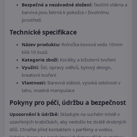
Bezpečné a nezávadné složení:
Textilní vlákna a
barviva jsou šetrná k pokožce i životnímu
prostředí.
Technické specifikace
Název produktu:
Rolnička kovová vedo 10mm
bílá 10 kusů
Kategorie zboží:
Korálky a bižuterní tvoření
Využití:
Šití, opravy oděvů, bytový design,
kreativní tvoření
Vlastnosti:
Barevná stálost, vysoká odolnost v
tahu, snadná manipulace
Pokyny pro péči, údržbu a bezpečnost
Upozornění k údržbě:
Skladujte na suchém místě v
uzavřených krabičkách, aby nedošlo ke ztrátě drobných
dílů. Chraňte před kontaktem s parfémy a vodou.
Odstíny barev na produktových fotografiích se mohou