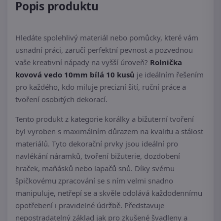
Popis produktu
Hledáte spolehlivý materiál nebo pomůcky, které vám
usnadní práci, zaručí perfektní pevnost a pozvednou
vaše kreativní nápady na vyšší úroveň?
Rolnička
kovová vedo 10mm bílá 10 kusů
je ideálním řešením
pro každého, kdo miluje precizní šití, ruční práce a
tvoření osobitých dekorací.
Tento produkt z kategorie korálky a bižuterní tvoření
byl vyroben s maximálním důrazem na kvalitu a stálost
materiálů. Tyto dekorační prvky jsou ideální pro
navlékání náramků, tvoření bižuterie, dozdobení
hraček, maňásků nebo lapačů snů. Díky svému
špičkovému zpracování se s ním velmi snadno
manipuluje, netřepí se a skvěle odolává každodennímu
opotřebení i pravidelné údržbě. Představuje
nepostradatelný základ jak pro zkušené švadleny a