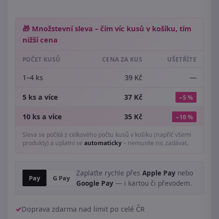
🎁 Množstevní sleva – čím víc kusů v košíku, tím
nižší cena
POČET KUSŮ
CENA ZA KUS
UŠETŘÍTE
1–4 ks
39 Kč
—
5 ks a více
37 Kč
−5 %
10 ks a více
35 Kč
−10 %
Sleva se počítá z celkového počtu kusů v košíku (napříč všemi
produkty) a uplatní se
automaticky
– nemusíte nic zadávat.
Zaplaťte rychle přes
Apple Pay
nebo
Pay
G Pay
Google Pay
— i kartou či převodem.
Doprava zdarma nad limit po celé ČR