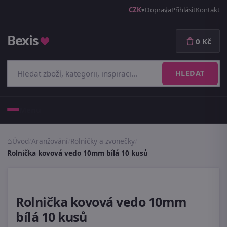
CZK
Doprava
Přihlásit
Kontakt
Bexis
♥
0 Kč
HLEDAT
Menu
Úvod
/
Aranžování
/
Rolničky a zvonečky
/
Rolnička kovová vedo 10mm bílá 10 kusů
Rolnička kovová vedo 10mm
bílá 10 kusů