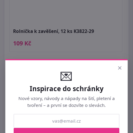
Rolnička k zavěšení, 12 ks K3822-29
109 Kč
×
💌
Inspirace do schránky
Nové vzory, návody a nápady na šití, pletení a
tvoření – a první se dozvíte o slevách.