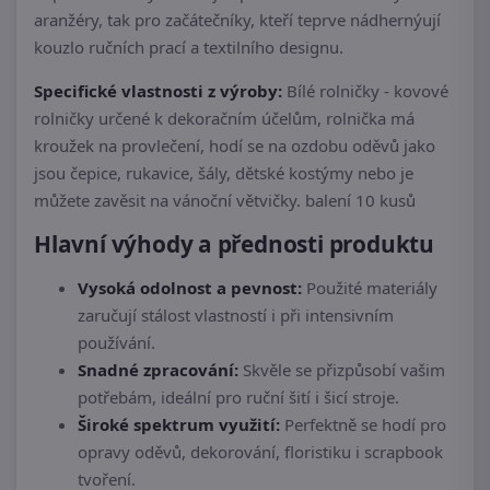
aranžéry, tak pro začátečníky, kteří teprve nádhernýují
kouzlo ručních prací a textilního designu.
Specifické vlastnosti z výroby:
Bílé rolničky - kovové
rolničky určené k dekoračním účelům, rolnička má
kroužek na provlečení, hodí se na ozdobu oděvů jako
jsou čepice, rukavice, šály, dětské kostýmy nebo je
můžete zavěsit na vánoční větvičky. balení 10 kusů
Hlavní výhody a přednosti produktu
Vysoká odolnost a pevnost:
Použité materiály
zaručují stálost vlastností i při intensivním
používání.
Snadné zpracování:
Skvěle se přizpůsobí vašim
potřebám, ideální pro ruční šití i šicí stroje.
Široké spektrum využití:
Perfektně se hodí pro
opravy oděvů, dekorování, floristiku i scrapbook
tvoření.