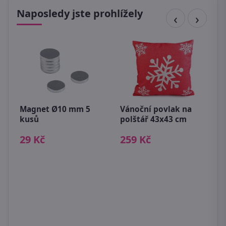
Naposledy jste prohlížely
Magnet Ø10 mm 5
Vánoční povlak na
kusů
polštář 43x43 cm
M
29 Kč
259 Kč
K
2