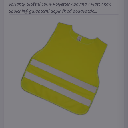
varianty. Složení 100% Polyester / Bavlna / Plast / Kov.
Spolehlivý galanterní doplněk od dodavatele…