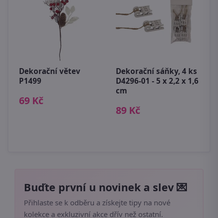
cm
Dekorační větev
Dekorační sáňky, 4 ks
P
P1499
D4296-01 - 5 x 2,2 x 1,6
h
cm
69 Kč
1
89 Kč
Buďte první u novinek a slev 💌
Přihlaste se k odběru a získejte tipy na nové
kolekce a exkluzivní akce dřív než ostatní.