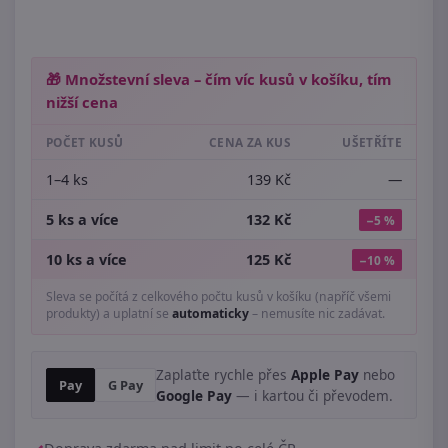
🎁 Množstevní sleva – čím víc kusů v košíku, tím
nižší cena
POČET KUSŮ
CENA ZA KUS
UŠETŘÍTE
1–4 ks
139 Kč
—
5 ks a více
132 Kč
−5 %
10 ks a více
125 Kč
−10 %
Sleva se počítá z celkového počtu kusů v košíku (napříč všemi
produkty) a uplatní se
automaticky
– nemusíte nic zadávat.
Zaplaťte rychle přes
Apple Pay
nebo
Pay
G Pay
Google Pay
— i kartou či převodem.