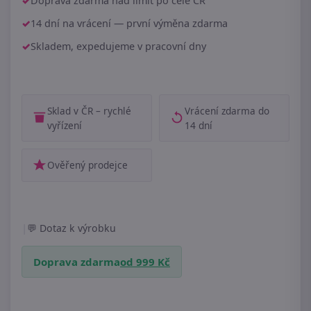
Doprava zdarma nad limit po celé ČR
14 dní na vrácení — první výměna zdarma
Skladem, expedujeme v pracovní dny
Sklad v ČR – rychlé
Vrácení zdarma do
vyřízení
14 dní
Ověřený prodejce
|
Dotaz k výrobku
Doprava zdarma
od 999 Kč