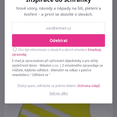
Nové vzory, návody a nápady na šití, pletení a
tvoření – a první se dozvíte o slevách.
Poutko na jezdce / taháček 1 kus
Odebírat
9 Kč
Chci být informován o slevách a akcích emailem
Emailový
zpravodaj
E-mail je zpracováván při vyřizování objednávky a pro účely
společnosti Bexis - Mikaton s.r.o. | Z emailového zpravodaje se
můžete, kdykoliv odhlásit - kliknutím na odkaz v patičce
newsletteru " Odhlásit se "
Žádný spam, odhlásíte se jedním klikem.
Ochrana údajů
Teď ne, díky