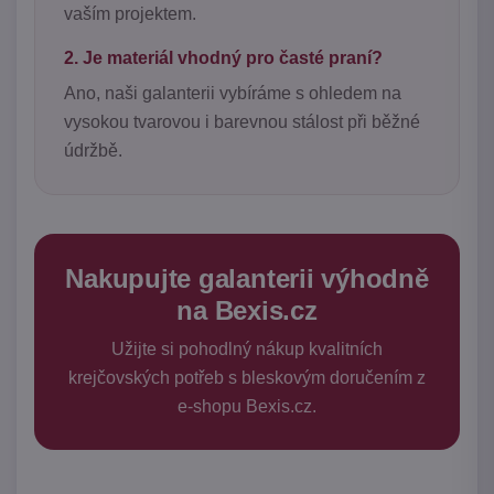
vaším projektem.
2. Je materiál vhodný pro časté praní?
Ano, naši galanterii vybíráme s ohledem na
vysokou tvarovou i barevnou stálost při běžné
údržbě.
Nakupujte galanterii výhodně
na Bexis.cz
Užijte si pohodlný nákup kvalitních
krejčovských potřeb s bleskovým doručením z
e-shopu Bexis.cz.