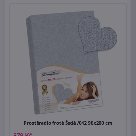
Prostěradlo froté Šedá /042 90x200 cm
379 Kč