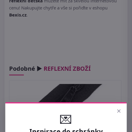
reflexní dětská
můžete mít za skvělou internetovou
cenu! Nakupujte chytře a vše si pořiďte v eshopu
Bexis.cz
.
Podobné ►
REFLEXNÍ ZBOŽÍ
×
💌
Inspirace do schránky