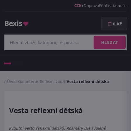
CZK
Doprava
Přihlásit
Kontakt
Bexis
♥
0 Kč
HLEDAT
Menu
Úvod
/
Galanterie
/
Reflexní zboží
/
Vesta reflexní dětská
Vesta reflexní dětská
Kvalitní vesta reflexní dětská. Rozměry Dle zvolené