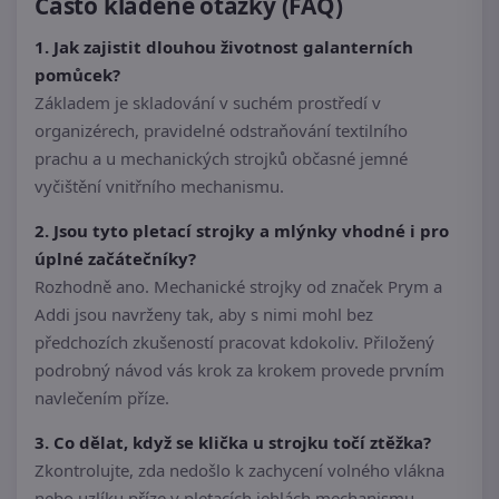
Často kladené otázky (FAQ)
1. Jak zajistit dlouhou životnost galanterních
pomůcek?
Základem je skladování v suchém prostředí v
organizérech, pravidelné odstraňování textilního
prachu a u mechanických strojků občasné jemné
vyčištění vnitřního mechanismu.
2. Jsou tyto pletací strojky a mlýnky vhodné i pro
úplné začátečníky?
Rozhodně ano. Mechanické strojky od značek Prym a
Addi jsou navrženy tak, aby s nimi mohl bez
předchozích zkušeností pracovat kdokoliv. Přiložený
podrobný návod vás krok za krokem provede prvním
navlečením příze.
3. Co dělat, když se klička u strojku točí ztěžka?
Zkontrolujte, zda nedošlo k zachycení volného vlákna
nebo uzlíku příze v pletacích jehlách mechanismu.