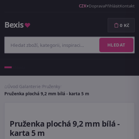
CZK
Doprava
Přihlásit
Kontakt
Bexis
♥
0 Kč
HLEDAT
Menu
Úvod
/
Galanterie
/
Pruženky
/
Pruženka plochá 9,2 mm bílá - karta 5 m
Pruženka plochá 9,2 mm bílá -
karta 5 m