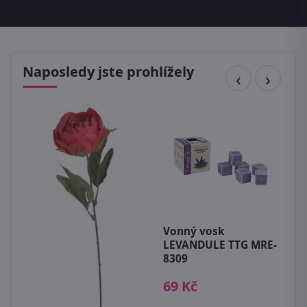
Naposledy jste prohlížely
Vonný vosk
D
LEVANDULE TTG MRE-
c
8309
5
69 Kč