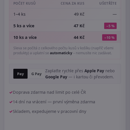
POČET KUSŮ
CENA ZA KUS
UŠETŘÍTE
1–4 ks
49 Kč
—
5 ks a více
47 Kč
−5 %
10 ks a více
44 Kč
−10 %
Sleva se počítá z celkového počtu kusů v košíku (napříč všemi
produkty) a uplatní se
automaticky
– nemusíte nic zadávat.
Zaplaťte rychle přes
Apple Pay
nebo
Pay
G Pay
Google Pay
— i kartou či převodem.
Doprava zdarma nad limit po celé ČR
14 dní na vrácení — první výměna zdarma
Skladem, expedujeme v pracovní dny