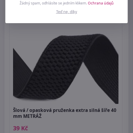
Žádný spam, odhlásíte se jedním klikem.
Ochrana údajů
219 Kč
Teď ne, díky
Šlová / opasková pruženka extra silná šíře 40
mm METRÁŽ
39 Kč