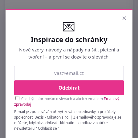
×
Podobné ►
PRUŽENKY
💌
Inspirace do schránky
Nové vzory, návody a nápady na šití, pletení a
tvoření – a první se dozvíte o slevách.
Odebírat
Chci být informován o slevách a akcích emailem
Emailový
zpravodaj
E-mail je zpracováván při vyřizování objednávky a pro účely
společnosti Bexis - Mikaton s.r.o. | Z emailového zpravodaje se
můžete, kdykoliv odhlásit - kliknutím na odkaz v patičce
Lemovací pruženka šíře 11 mm s výpustkem
newsletteru " Odhlásit se "
25 metrů