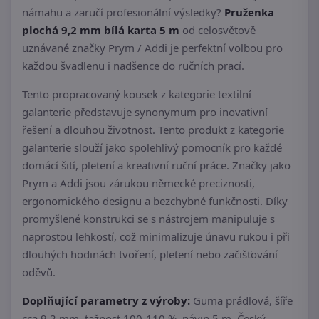
námahu a zaručí profesionální výsledky?
Pruženka
plochá 9,2 mm bílá karta 5 m
od celosvětově
uznávané značky Prym / Addi je perfektní volbou pro
každou švadlenu i nadšence do ručních prací.
Tento propracovaný kousek z kategorie textilní
galanterie představuje synonymum pro inovativní
řešení a dlouhou životnost. Tento produkt z kategorie
galanterie slouží jako spolehlivý pomocník pro každé
domácí šití, pletení a kreativní ruční práce. Značky jako
Prym a Addi jsou zárukou německé preciznosti,
ergonomického designu a bezchybné funkčnosti. Díky
promyšlené konstrukci se s nástrojem manipuluje s
naprostou lehkostí, což minimalizuje únavu rukou i při
dlouhých hodinách tvoření, pletení nebo začišťování
oděvů.
Doplňující parametry z výroby:
Guma prádlová, šíře
cca 9,2 mm, tažnost 100-110 %, návin 5 m. Český