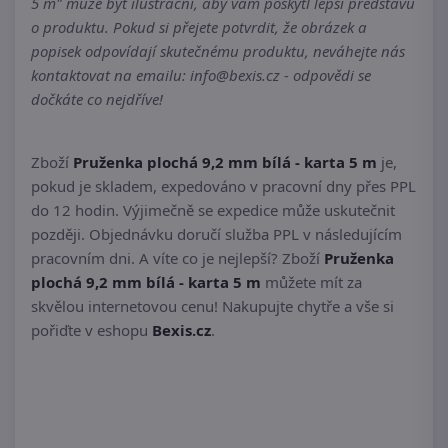
5 m" může být ilustrační, aby vám poskytl lepší představu
o produktu. Pokud si přejete potvrdit, že obrázek a
popisek odpovídají skutečnému produktu, neváhejte nás
kontaktovat na emailu: info@bexis.cz - odpovědi se
dočkáte co nejdříve!
Zboží
Pruženka plochá 9,2 mm bílá - karta 5 m
je,
pokud je skladem, expedováno v pracovní dny přes PPL
do 12 hodin. Výjimečně se expedice může uskutečnit
později. Objednávku doručí služba PPL v následujícím
pracovním dni. A víte co je nejlepší? Zboží
Pruženka
plochá 9,2 mm bílá - karta 5 m
můžete mít za
skvělou internetovou cenu! Nakupujte chytře a vše si
pořiďte v eshopu
Bexis.cz
.